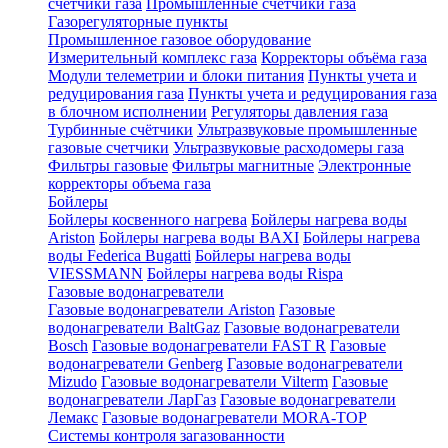
счетчики газа
Промышленные счетчики газа
Газорегуляторные пункты
Промышленное газовое оборудование
Измерительный комплекс газа
Корректоры объёма газа
Модули телеметрии и блоки питания
Пункты учета и
редуцирования газа
Пункты учета и редуцирования газа
в блочном исполнении
Регуляторы давления газа
Турбинные счётчики
Ультразвуковые промышленные
газовые счетчики
Ультразвуковые расходомеры газа
Фильтры газовые
Фильтры магнитные
Электронные
корректоры объема газа
Бойлеры
Бойлеры косвенного нагрева
Бойлеры нагрева воды
Ariston
Бойлеры нагрева воды BAXI
Бойлеры нагрева
воды Federica Bugatti
Бойлеры нагрева воды
VIESSMANN
Бойлеры нагрева воды Rispa
Газовые водонагреватели
Газовые водонагреватели Ariston
Газовые
водонагреватели BaltGaz
Газовые водонагреватели
Bosch
Газовые водонагреватели FAST R
Газовые
водонагреватели Genberg
Газовые водонагреватели
Mizudo
Газовые водонагреватели Vilterm
Газовые
водонагреватели ЛарГаз
Газовые водонагреватели
Лемакс
Газовые водонагреватели MORA-TOP
Системы контроля загазованности