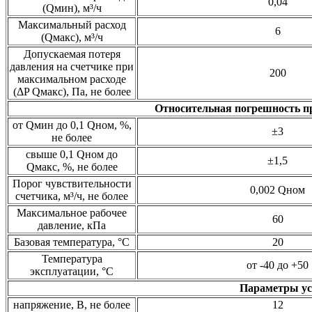
0,04
(Qмин), м³/ч
Максимальный расход
6
(Qмакс), м³/ч
Допускаемая потеря
давления на счетчике при
200
максимальном расходе
(ΔP Qмакс), Па, не более
Относительная погрешность пр
от Qмин до 0,1 Qном, %,
±3
не более
свыше 0,1 Qном до
±1,5
Qмакс, %, не более
Порог чувствительности
0,002 Qном
счетчика, м³/ч, не более
Максимальное рабочее
60
давление, кПа
Базовая температура, °C
20
Температура
от -40 до +50
эксплуатации, °C
Параметры ус
напряжение, В, не более
12