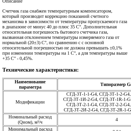
Описание
Счетчик газа снабжен температурным компенсатором,
который производит коррекцию показаний счетного
механизма в зависимости от температуры пропускаемого газа
в диапазоне от минус 40 до плюс 35 С°. Дополнительная
относительная погрешность бытового счетчика газа,
вызванная отклонением температуры измеряемого газа от
нормальной (20±3) С°, по сравнению с с основной
относительной погрешностью не должна превышать ±0,1%
при изменении температуры на 1 С°, а для температуры выше
+35 С° - 0,45%.
Технические характеристики:
Наименование
Типоразмер G
параметра
СГД-3Т-1-1-G4, СГД-3Т-1-2-G4
СГД-3Т-1И-2-G4, СГД-3Т-1R-1-G
Модификации
СГД-3Т-2-1-G4, СГД-3Т-2-2-G4
СГД-3Т-2И-2-G4, СГД-3Т-2R-1-G
Номинальный расход
4
(Qном), м³/ч
Минимальный расход