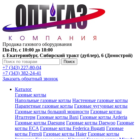
Продажа газового оборудования
Пн-Пт, с 10:00 до 18:00
г. Екатеринбург, Сибирский тракт (дублер), 6 (Домострой)
Поиск
+7 (343) 227-80-04
+7 (343) 382-24-41
Заказать обратный звонок
Каталог
Газовые котлы
Напольные газовые котлы
Настенные газовые котлы
Парапетные газовые котлы
Газовые чугунные котлы
Газовые котлы большой мощности
Газовые котлы
Италтерм
Газовые котлы Baxi
Газовые котлы Arderia
Газовые котлы Daesung
Газовые котлы Daewoo
Газовые
котлы ECA
Газовые котлы Federica Bugatti
Газовые
котлы Ferroli
Газовые котлы Haier
Газовые котлы