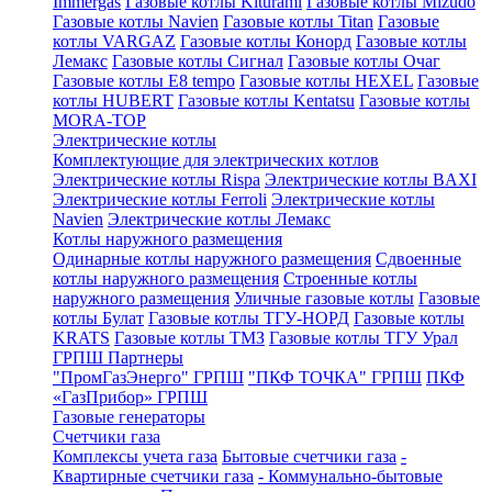
Immergas
Газовые котлы Kiturami
Газовые котлы Mizudo
Газовые котлы Navien
Газовые котлы Titan
Газовые
котлы VARGAZ
Газовые котлы Конорд
Газовые котлы
Лемакс
Газовые котлы Сигнал
Газовые котлы Очаг
Газовые котлы E8 tempo
Газовые котлы HEXEL
Газовые
котлы HUBERT
Газовые котлы Kentatsu
Газовые котлы
MORA-TOP
Электрические котлы
Комплектующие для электрических котлов
Электрические котлы Rispa
Электрические котлы BAXI
Электрические котлы Ferroli
Электрические котлы
Navien
Электрические котлы Лемакс
Котлы наружного размещения
Одинарные котлы наружного размещения
Сдвоенные
котлы наружного размещения
Строенные котлы
наружного размещения
Уличные газовые котлы
Газовые
котлы Булат
Газовые котлы ТГУ-НОРД
Газовые котлы
KRATS
Газовые котлы ТМЗ
Газовые котлы ТГУ Урал
ГРПШ Партнеры
"ПромГазЭнерго" ГРПШ
"ПКФ ТОЧКА" ГРПШ
ПКФ
«ГазПрибор» ГРПШ
Газовые генераторы
Счетчики газа
Комплексы учета газа
Бытовые счетчики газа
-
Квартирные счетчики газа
- Коммунально-бытовые