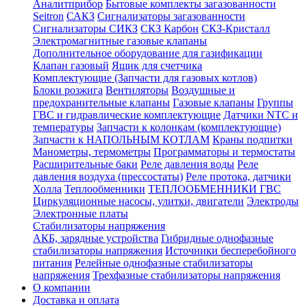
Аналитприбор
Бытовые комплекты загазованности
Seitron
САКЗ
Сигнализаторы загазованности
Сигнализаторы СИКЗ
СКЗ Карбон
СКЗ-Кристалл
Электромагнитные газовые клапаны
Дополнительное оборудование для газификации
Клапан газовый
Ящик для счетчика
Комплектующие (Запчасти для газовых котлов)
Блоки розжига
Вентиляторы
Воздушные и
предохранительные клапаны
Газовые клапаны
Группы
ГВС и гидравлические комплектующие
Датчики NTC и
температуры
Запчасти к колонкам (комплектующие)
Запчасти к НАПОЛЬНЫМ КОТЛАМ
Краны подпитки
Манометры, термометры
Программаторы и термостаты
Расширительные баки
Реле давления воды
Реле
давления воздуха (прессостаты)
Реле протока, датчики
Холла
Теплообменники
ТЕПЛООБМЕННИКИ ГВС
Циркуляционные насосы, улитки, двигатели
Электроды
Электронные платы
Стабилизаторы напряжения
АКБ, зарядные устройства
Гибридные однофазные
стабилизаторы напряжения
Источники бесперебойного
питания
Релейные однофазные стабилизаторы
напряжения
Трехфазные стабилизаторы напряжения
О компании
Доставка и оплата