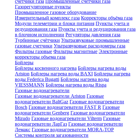
счетчики газа
Промышленные счетчики газа
Газорегуляторные пункты
Промышленное газовое оборудование
Измерительный комплекс газа
Корректоры объёма газа
Модули телеметрии и блоки питания
Пункты учета и
редуцирования газа
Пункты учета и редуцирования газа
в блочном исполнении
Регуляторы давления газа
Турбинные счётчики
Ультразвуковые промышленные
газовые счетчики
Ультразвуковые расходомеры газа
Фильтры газовые
Фильтры магнитные
Электронные
корректоры объема газа
Бойлеры
Бойлеры косвенного нагрева
Бойлеры нагрева воды
Ariston
Бойлеры нагрева воды BAXI
Бойлеры нагрева
воды Federica Bugatti
Бойлеры нагрева воды
VIESSMANN
Бойлеры нагрева воды Rispa
Газовые водонагреватели
Газовые водонагреватели Ariston
Газовые
водонагреватели BaltGaz
Газовые водонагреватели
Bosch
Газовые водонагреватели FAST R
Газовые
водонагреватели Genberg
Газовые водонагреватели
Mizudo
Газовые водонагреватели Vilterm
Газовые
водонагреватели ЛарГаз
Газовые водонагреватели
Лемакс
Газовые водонагреватели MORA-TOP
Системы контроля загазованности