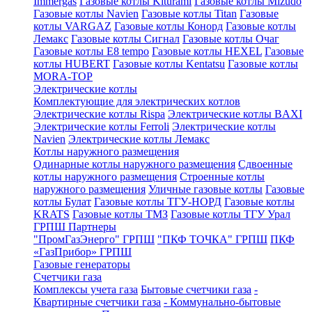
Immergas
Газовые котлы Kiturami
Газовые котлы Mizudo
Газовые котлы Navien
Газовые котлы Titan
Газовые
котлы VARGAZ
Газовые котлы Конорд
Газовые котлы
Лемакс
Газовые котлы Сигнал
Газовые котлы Очаг
Газовые котлы E8 tempo
Газовые котлы HEXEL
Газовые
котлы HUBERT
Газовые котлы Kentatsu
Газовые котлы
MORA-TOP
Электрические котлы
Комплектующие для электрических котлов
Электрические котлы Rispa
Электрические котлы BAXI
Электрические котлы Ferroli
Электрические котлы
Navien
Электрические котлы Лемакс
Котлы наружного размещения
Одинарные котлы наружного размещения
Сдвоенные
котлы наружного размещения
Строенные котлы
наружного размещения
Уличные газовые котлы
Газовые
котлы Булат
Газовые котлы ТГУ-НОРД
Газовые котлы
KRATS
Газовые котлы ТМЗ
Газовые котлы ТГУ Урал
ГРПШ Партнеры
"ПромГазЭнерго" ГРПШ
"ПКФ ТОЧКА" ГРПШ
ПКФ
«ГазПрибор» ГРПШ
Газовые генераторы
Счетчики газа
Комплексы учета газа
Бытовые счетчики газа
-
Квартирные счетчики газа
- Коммунально-бытовые