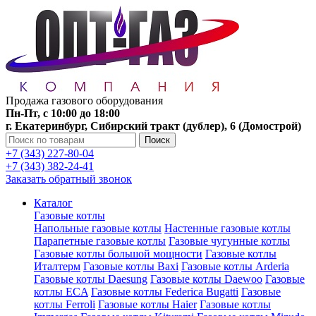
Продажа газового оборудования
Пн-Пт, с 10:00 до 18:00
г. Екатеринбург, Сибирский тракт (дублер), 6 (Домострой)
Поиск
+7 (343) 227-80-04
+7 (343) 382-24-41
Заказать обратный звонок
Каталог
Газовые котлы
Напольные газовые котлы
Настенные газовые котлы
Парапетные газовые котлы
Газовые чугунные котлы
Газовые котлы большой мощности
Газовые котлы
Италтерм
Газовые котлы Baxi
Газовые котлы Arderia
Газовые котлы Daesung
Газовые котлы Daewoo
Газовые
котлы ECA
Газовые котлы Federica Bugatti
Газовые
котлы Ferroli
Газовые котлы Haier
Газовые котлы