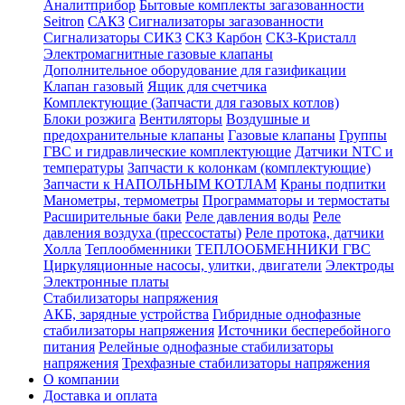
Аналитприбор
Бытовые комплекты загазованности
Seitron
САКЗ
Сигнализаторы загазованности
Сигнализаторы СИКЗ
СКЗ Карбон
СКЗ-Кристалл
Электромагнитные газовые клапаны
Дополнительное оборудование для газификации
Клапан газовый
Ящик для счетчика
Комплектующие (Запчасти для газовых котлов)
Блоки розжига
Вентиляторы
Воздушные и
предохранительные клапаны
Газовые клапаны
Группы
ГВС и гидравлические комплектующие
Датчики NTC и
температуры
Запчасти к колонкам (комплектующие)
Запчасти к НАПОЛЬНЫМ КОТЛАМ
Краны подпитки
Манометры, термометры
Программаторы и термостаты
Расширительные баки
Реле давления воды
Реле
давления воздуха (прессостаты)
Реле протока, датчики
Холла
Теплообменники
ТЕПЛООБМЕННИКИ ГВС
Циркуляционные насосы, улитки, двигатели
Электроды
Электронные платы
Стабилизаторы напряжения
АКБ, зарядные устройства
Гибридные однофазные
стабилизаторы напряжения
Источники бесперебойного
питания
Релейные однофазные стабилизаторы
напряжения
Трехфазные стабилизаторы напряжения
О компании
Доставка и оплата