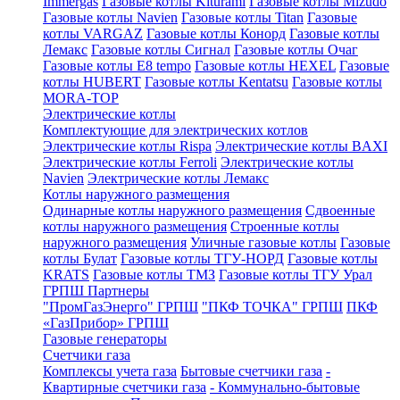
Immergas
Газовые котлы Kiturami
Газовые котлы Mizudo
Газовые котлы Navien
Газовые котлы Titan
Газовые
котлы VARGAZ
Газовые котлы Конорд
Газовые котлы
Лемакс
Газовые котлы Сигнал
Газовые котлы Очаг
Газовые котлы E8 tempo
Газовые котлы HEXEL
Газовые
котлы HUBERT
Газовые котлы Kentatsu
Газовые котлы
MORA-TOP
Электрические котлы
Комплектующие для электрических котлов
Электрические котлы Rispa
Электрические котлы BAXI
Электрические котлы Ferroli
Электрические котлы
Navien
Электрические котлы Лемакс
Котлы наружного размещения
Одинарные котлы наружного размещения
Сдвоенные
котлы наружного размещения
Строенные котлы
наружного размещения
Уличные газовые котлы
Газовые
котлы Булат
Газовые котлы ТГУ-НОРД
Газовые котлы
KRATS
Газовые котлы ТМЗ
Газовые котлы ТГУ Урал
ГРПШ Партнеры
"ПромГазЭнерго" ГРПШ
"ПКФ ТОЧКА" ГРПШ
ПКФ
«ГазПрибор» ГРПШ
Газовые генераторы
Счетчики газа
Комплексы учета газа
Бытовые счетчики газа
-
Квартирные счетчики газа
- Коммунально-бытовые