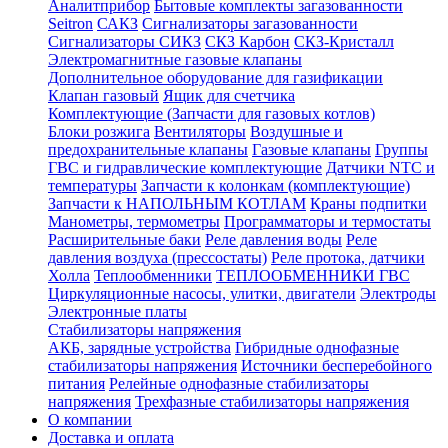
Аналитприбор
Бытовые комплекты загазованности
Seitron
САКЗ
Сигнализаторы загазованности
Сигнализаторы СИКЗ
СКЗ Карбон
СКЗ-Кристалл
Электромагнитные газовые клапаны
Дополнительное оборудование для газификации
Клапан газовый
Ящик для счетчика
Комплектующие (Запчасти для газовых котлов)
Блоки розжига
Вентиляторы
Воздушные и
предохранительные клапаны
Газовые клапаны
Группы
ГВС и гидравлические комплектующие
Датчики NTC и
температуры
Запчасти к колонкам (комплектующие)
Запчасти к НАПОЛЬНЫМ КОТЛАМ
Краны подпитки
Манометры, термометры
Программаторы и термостаты
Расширительные баки
Реле давления воды
Реле
давления воздуха (прессостаты)
Реле протока, датчики
Холла
Теплообменники
ТЕПЛООБМЕННИКИ ГВС
Циркуляционные насосы, улитки, двигатели
Электроды
Электронные платы
Стабилизаторы напряжения
АКБ, зарядные устройства
Гибридные однофазные
стабилизаторы напряжения
Источники бесперебойного
питания
Релейные однофазные стабилизаторы
напряжения
Трехфазные стабилизаторы напряжения
О компании
Доставка и оплата