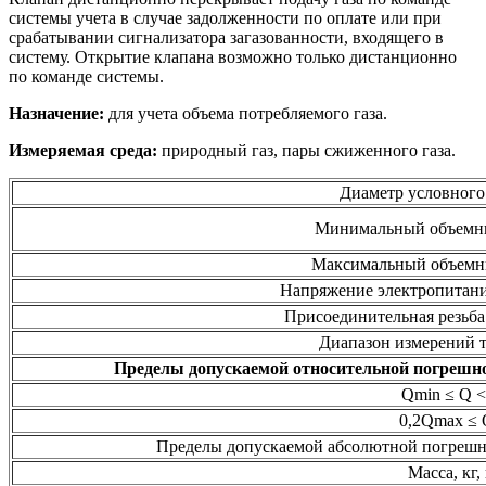
системы учета в случае задолженности по оплате или при
срабатывании сигнализатора загазованности, входящего в
систему. Открытие клапана возможно только дистанционно
по команде системы.
Назначение:
для учета объема потребляемого газа.
Измеряемая среда
:
природный газ, пары сжиженного газа.
Диаметр условного 
Минимальный объемный
Максимальный объемны
Напряжение электропитания
Присоединительная резьба
Диапазон измерений т
Пределы допускаемой относительной погрешнос
Qmin ≤ Q <
0,2Qmax ≤ 
Пределы допускаемой абсолютной погрешно
Масса, кг,