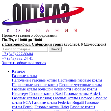
Продажа газового оборудования
Пн-Пт, с 10:00 до 18:00
г. Екатеринбург, Сибирский тракт (дублер), 6 (Домострой)
Поиск
+7 (343) 227-80-04
+7 (343) 382-24-41
Заказать обратный звонок
Каталог
Газовые котлы
Напольные газовые котлы
Настенные газовые котлы
Парапетные газовые котлы
Газовые чугунные котлы
Газовые котлы большой мощности
Газовые котлы
Италтерм
Газовые котлы Baxi
Газовые котлы Arderia
Газовые котлы Daesung
Газовые котлы Daewoo
Газовые
котлы ECA
Газовые котлы Federica Bugatti
Газовые
котлы Ferroli
Газовые котлы Haier
Газовые котлы