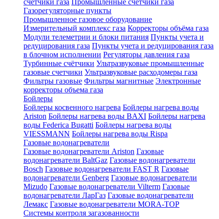
счетчики газа
Промышленные счетчики газа
Газорегуляторные пункты
Промышленное газовое оборудование
Измерительный комплекс газа
Корректоры объёма газа
Модули телеметрии и блоки питания
Пункты учета и
редуцирования газа
Пункты учета и редуцирования газа
в блочном исполнении
Регуляторы давления газа
Турбинные счётчики
Ультразвуковые промышленные
газовые счетчики
Ультразвуковые расходомеры газа
Фильтры газовые
Фильтры магнитные
Электронные
корректоры объема газа
Бойлеры
Бойлеры косвенного нагрева
Бойлеры нагрева воды
Ariston
Бойлеры нагрева воды BAXI
Бойлеры нагрева
воды Federica Bugatti
Бойлеры нагрева воды
VIESSMANN
Бойлеры нагрева воды Rispa
Газовые водонагреватели
Газовые водонагреватели Ariston
Газовые
водонагреватели BaltGaz
Газовые водонагреватели
Bosch
Газовые водонагреватели FAST R
Газовые
водонагреватели Genberg
Газовые водонагреватели
Mizudo
Газовые водонагреватели Vilterm
Газовые
водонагреватели ЛарГаз
Газовые водонагреватели
Лемакс
Газовые водонагреватели MORA-TOP
Системы контроля загазованности