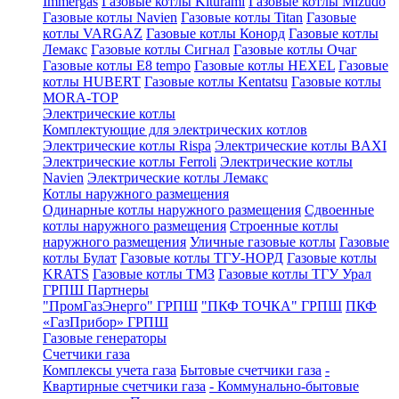
Immergas
Газовые котлы Kiturami
Газовые котлы Mizudo
Газовые котлы Navien
Газовые котлы Titan
Газовые
котлы VARGAZ
Газовые котлы Конорд
Газовые котлы
Лемакс
Газовые котлы Сигнал
Газовые котлы Очаг
Газовые котлы E8 tempo
Газовые котлы HEXEL
Газовые
котлы HUBERT
Газовые котлы Kentatsu
Газовые котлы
MORA-TOP
Электрические котлы
Комплектующие для электрических котлов
Электрические котлы Rispa
Электрические котлы BAXI
Электрические котлы Ferroli
Электрические котлы
Navien
Электрические котлы Лемакс
Котлы наружного размещения
Одинарные котлы наружного размещения
Сдвоенные
котлы наружного размещения
Строенные котлы
наружного размещения
Уличные газовые котлы
Газовые
котлы Булат
Газовые котлы ТГУ-НОРД
Газовые котлы
KRATS
Газовые котлы ТМЗ
Газовые котлы ТГУ Урал
ГРПШ Партнеры
"ПромГазЭнерго" ГРПШ
"ПКФ ТОЧКА" ГРПШ
ПКФ
«ГазПрибор» ГРПШ
Газовые генераторы
Счетчики газа
Комплексы учета газа
Бытовые счетчики газа
-
Квартирные счетчики газа
- Коммунально-бытовые