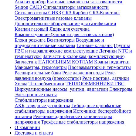
Аналитприбор
Бытовые комплекты загазованности
Seitron
САКЗ
Сигнализаторы загазованности
Сигнализаторы СИКЗ
СКЗ Карбон
СКЗ-Кристалл
Электромагнитные газовые клапаны
Дополнительное оборудование для газификации
Клапан газовый
Ящик для счетчика
Комплектующие (Запчасти для газовых котлов)
Блоки розжига
Вентиляторы
Воздушные и
предохранительные клапаны
Газовые клапаны
Группы
ГВС и гидравлические комплектующие
Датчики NTC и
температуры
Запчасти к колонкам (комплектующие)
Запчасти к НАПОЛЬНЫМ КОТЛАМ
Краны подпитки
Манометры, термометры
Программаторы и термостаты
Расширительные баки
Реле давления воды
Реле
давления воздуха (прессостаты)
Реле протока, датчики
Холла
Теплообменники
ТЕПЛООБМЕННИКИ ГВС
Циркуляционные насосы, улитки, двигатели
Электроды
Электронные платы
Стабилизаторы напряжения
АКБ, зарядные устройства
Гибридные однофазные
стабилизаторы напряжения
Источники бесперебойного
питания
Релейные однофазные стабилизаторы
напряжения
Трехфазные стабилизаторы напряжения
О компании
Доставка и оплата