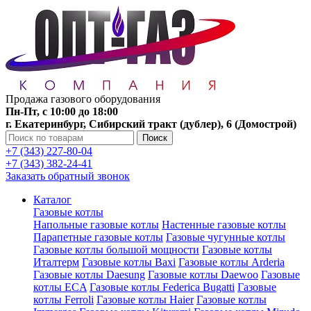
Продажа газового оборудования
Пн-Пт, с 10:00 до 18:00
г. Екатеринбург, Сибирский тракт (дублер), 6 (Домострой)
Поиск
+7 (343) 227-80-04
+7 (343) 382-24-41
Заказать обратный звонок
Каталог
Газовые котлы
Напольные газовые котлы
Настенные газовые котлы
Парапетные газовые котлы
Газовые чугунные котлы
Газовые котлы большой мощности
Газовые котлы
Италтерм
Газовые котлы Baxi
Газовые котлы Arderia
Газовые котлы Daesung
Газовые котлы Daewoo
Газовые
котлы ECA
Газовые котлы Federica Bugatti
Газовые
котлы Ferroli
Газовые котлы Haier
Газовые котлы