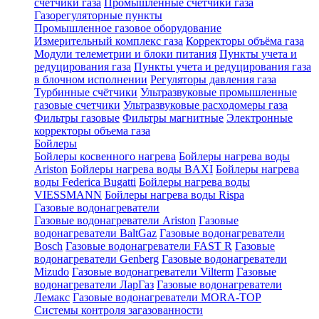
счетчики газа
Промышленные счетчики газа
Газорегуляторные пункты
Промышленное газовое оборудование
Измерительный комплекс газа
Корректоры объёма газа
Модули телеметрии и блоки питания
Пункты учета и
редуцирования газа
Пункты учета и редуцирования газа
в блочном исполнении
Регуляторы давления газа
Турбинные счётчики
Ультразвуковые промышленные
газовые счетчики
Ультразвуковые расходомеры газа
Фильтры газовые
Фильтры магнитные
Электронные
корректоры объема газа
Бойлеры
Бойлеры косвенного нагрева
Бойлеры нагрева воды
Ariston
Бойлеры нагрева воды BAXI
Бойлеры нагрева
воды Federica Bugatti
Бойлеры нагрева воды
VIESSMANN
Бойлеры нагрева воды Rispa
Газовые водонагреватели
Газовые водонагреватели Ariston
Газовые
водонагреватели BaltGaz
Газовые водонагреватели
Bosch
Газовые водонагреватели FAST R
Газовые
водонагреватели Genberg
Газовые водонагреватели
Mizudo
Газовые водонагреватели Vilterm
Газовые
водонагреватели ЛарГаз
Газовые водонагреватели
Лемакс
Газовые водонагреватели MORA-TOP
Системы контроля загазованности