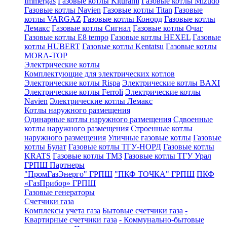
Immergas
Газовые котлы Kiturami
Газовые котлы Mizudo
Газовые котлы Navien
Газовые котлы Titan
Газовые
котлы VARGAZ
Газовые котлы Конорд
Газовые котлы
Лемакс
Газовые котлы Сигнал
Газовые котлы Очаг
Газовые котлы E8 tempo
Газовые котлы HEXEL
Газовые
котлы HUBERT
Газовые котлы Kentatsu
Газовые котлы
MORA-TOP
Электрические котлы
Комплектующие для электрических котлов
Электрические котлы Rispa
Электрические котлы BAXI
Электрические котлы Ferroli
Электрические котлы
Navien
Электрические котлы Лемакс
Котлы наружного размещения
Одинарные котлы наружного размещения
Сдвоенные
котлы наружного размещения
Строенные котлы
наружного размещения
Уличные газовые котлы
Газовые
котлы Булат
Газовые котлы ТГУ-НОРД
Газовые котлы
KRATS
Газовые котлы ТМЗ
Газовые котлы ТГУ Урал
ГРПШ Партнеры
"ПромГазЭнерго" ГРПШ
"ПКФ ТОЧКА" ГРПШ
ПКФ
«ГазПрибор» ГРПШ
Газовые генераторы
Счетчики газа
Комплексы учета газа
Бытовые счетчики газа
-
Квартирные счетчики газа
- Коммунально-бытовые