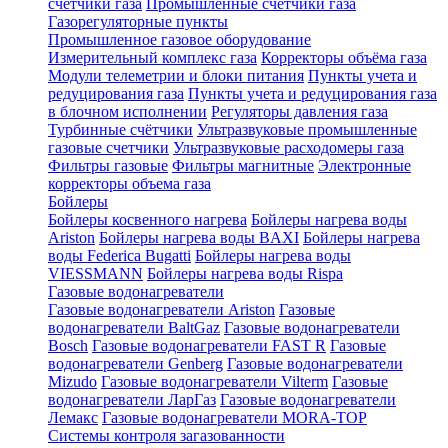
счетчики газа
Промышленные счетчики газа
Газорегуляторные пункты
Промышленное газовое оборудование
Измерительный комплекс газа
Корректоры объёма газа
Модули телеметрии и блоки питания
Пункты учета и
редуцирования газа
Пункты учета и редуцирования газа
в блочном исполнении
Регуляторы давления газа
Турбинные счётчики
Ультразвуковые промышленные
газовые счетчики
Ультразвуковые расходомеры газа
Фильтры газовые
Фильтры магнитные
Электронные
корректоры объема газа
Бойлеры
Бойлеры косвенного нагрева
Бойлеры нагрева воды
Ariston
Бойлеры нагрева воды BAXI
Бойлеры нагрева
воды Federica Bugatti
Бойлеры нагрева воды
VIESSMANN
Бойлеры нагрева воды Rispa
Газовые водонагреватели
Газовые водонагреватели Ariston
Газовые
водонагреватели BaltGaz
Газовые водонагреватели
Bosch
Газовые водонагреватели FAST R
Газовые
водонагреватели Genberg
Газовые водонагреватели
Mizudo
Газовые водонагреватели Vilterm
Газовые
водонагреватели ЛарГаз
Газовые водонагреватели
Лемакс
Газовые водонагреватели MORA-TOP
Системы контроля загазованности