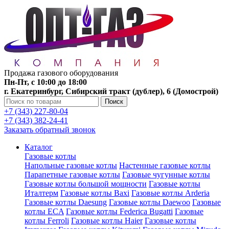
Продажа газового оборудования
Пн-Пт, с 10:00 до 18:00
г. Екатеринбург, Сибирский тракт (дублер), 6 (Домострой)
Поиск
+7 (343) 227-80-04
+7 (343) 382-24-41
Заказать обратный звонок
Каталог
Газовые котлы
Напольные газовые котлы
Настенные газовые котлы
Парапетные газовые котлы
Газовые чугунные котлы
Газовые котлы большой мощности
Газовые котлы
Италтерм
Газовые котлы Baxi
Газовые котлы Arderia
Газовые котлы Daesung
Газовые котлы Daewoo
Газовые
котлы ECA
Газовые котлы Federica Bugatti
Газовые
котлы Ferroli
Газовые котлы Haier
Газовые котлы