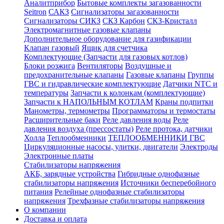
Аналитприбор
Бытовые комплекты загазованности
Seitron
САКЗ
Сигнализаторы загазованности
Сигнализаторы СИКЗ
СКЗ Карбон
СКЗ-Кристалл
Электромагнитные газовые клапаны
Дополнительное оборудование для газификации
Клапан газовый
Ящик для счетчика
Комплектующие (Запчасти для газовых котлов)
Блоки розжига
Вентиляторы
Воздушные и
предохранительные клапаны
Газовые клапаны
Группы
ГВС и гидравлические комплектующие
Датчики NTC и
температуры
Запчасти к колонкам (комплектующие)
Запчасти к НАПОЛЬНЫМ КОТЛАМ
Краны подпитки
Манометры, термометры
Программаторы и термостаты
Расширительные баки
Реле давления воды
Реле
давления воздуха (прессостаты)
Реле протока, датчики
Холла
Теплообменники
ТЕПЛООБМЕННИКИ ГВС
Циркуляционные насосы, улитки, двигатели
Электроды
Электронные платы
Стабилизаторы напряжения
АКБ, зарядные устройства
Гибридные однофазные
стабилизаторы напряжения
Источники бесперебойного
питания
Релейные однофазные стабилизаторы
напряжения
Трехфазные стабилизаторы напряжения
О компании
Доставка и оплата