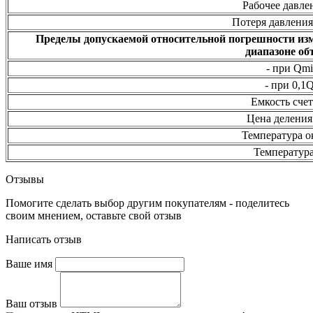
Рабочее давлен
Потеря давления
Пределы допускаемой относительной погрешности изме
диапазоне об
- при Qm
- при 0,1
Емкость счет
Цена деления
Температура о
Температура
Отзывы
Помогите сделать выбор другим покупателям - поделитесь
своим мнением, оставьте свой отзыв
Написать отзыв
Ваше имя
Ваш отзыв