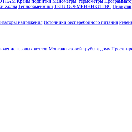
КОТЛАМ
Краны подпитки
Манометры, термометры
Программато
ки Холла
Теплообменники
ТЕПЛООБМЕННИКИ ГВС
Циркуляц
лизаторы напряжения
Источники бесперебойного питания
Релей
лючение газовых котлов
Монтаж газовой трубы к дому
Проектир