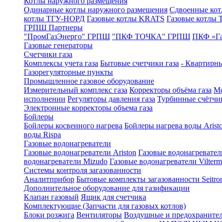
Котлы наружного размещения
Одинарные котлы наружного размещения
Сдвоенные кот
котлы ТГУ-НОРД
Газовые котлы KRATS
Газовые котлы
ГРПШ Партнеры
"ПромГазЭнерго" ГРПШ
"ПКФ ТОЧКА" ГРПШ
ПКФ «Г
Газовые генераторы
Счетчики газа
Комплексы учета газа
Бытовые счетчики газа
- Квартирны
Газорегуляторные пункты
Промышленное газовое оборудование
Измерительный комплекс газа
Корректоры объёма газа
Мо
исполнении
Регуляторы давления газа
Турбинные счётчи
Электронные корректоры объема газа
Бойлеры
Бойлеры косвенного нагрева
Бойлеры нагрева воды Arist
воды Rispa
Газовые водонагреватели
Газовые водонагреватели Ariston
Газовые водонагревател
водонагреватели Mizudo
Газовые водонагреватели Vilterm
Системы контроля загазованности
Аналитприбор
Бытовые комплекты загазованности Seitro
Дополнительное оборудование для газификации
Клапан газовый
Ящик для счетчика
Комплектующие (Запчасти для газовых котлов)
Блоки розжига
Вентиляторы
Воздушные и предохраните