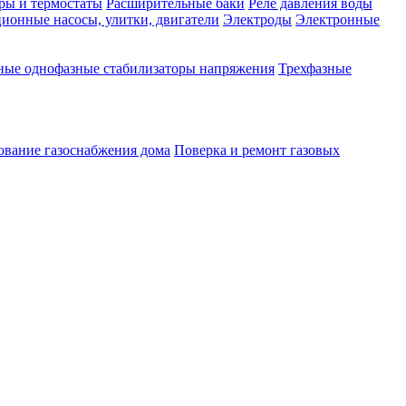
ры и термостаты
Расширительные баки
Реле давления воды
ионные насосы, улитки, двигатели
Электроды
Электронные
ные однофазные стабилизаторы напряжения
Трехфазные
ование газоснабжения дома
Поверка и ремонт газовых