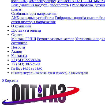
колонкам (комплектующие)
Запчасти к НАПОЛЬНЫМ 
Реле давления воздуха (прессостаты)
Реле протока, датчи
платы
Стабилизаторы напряжения
АКБ, зарядные устройства
Гибридные однофазные стаби
стабилизаторы напряжения
О компании
Доставка и оплата
Сервис
Монтаж ГРПШ
Ремонт газовых котлов
Установка и подк
счетчиков
Новости
Акции
Контакты
+7 (343) 227-80-04
+7 (343) 382-24-41
Пн-Пт, с 10:00 до 18:00
г. Екатеринбург, Сибирский тракт (дублер), 6 (Домострой)
0
Корзина