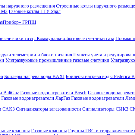
лы наружного размещения
Строенные котлы наружного размещ
 ТМЗ
Газовые котлы ТГУ Урал
азПрибор» ГРПШ
е счетчики газа
- Коммунально-бытовые счетчики газа
Промышле
дули телеметрии и блоки питания
Пункты учета и редуцировани
ки
Ультразвуковые промышленные газовые счетчики
Ультразвук
on
Бойлеры нагрева воды BAXI
Бойлеры нагрева воды Federica Bu
и BaltGaz
Газовые водонагреватели Bosch
Газовые водонагреват
Газовые водонагреватели ЛарГаз
Газовые водонагреватели Лем
n
САКЗ
Сигнализаторы загазованности
Сигнализаторы СИКЗ
СК
льные клапаны
Газовые клапаны
Группы ГВС и гидравлические