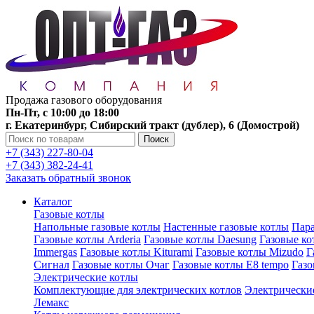
Продажа газового оборудования
Пн-Пт, с 10:00 до 18:00
г. Екатеринбург, Сибирский тракт (дублер), 6 (Домострой)
Поиск
+7 (343) 227-80-04
+7 (343) 382-24-41
Заказать обратный звонок
Каталог
Газовые котлы
Напольные газовые котлы
Настенные газовые котлы
Пара
Газовые котлы Arderia
Газовые котлы Daesung
Газовые к
Immergas
Газовые котлы Kiturami
Газовые котлы Mizudo
Г
Сигнал
Газовые котлы Очаг
Газовые котлы E8 tempo
Газ
Электрические котлы
Комплектующие для электрических котлов
Электрические
Лемакс