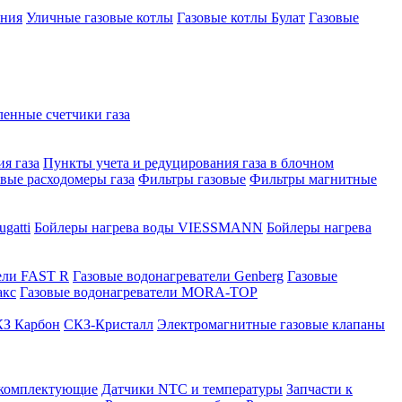
ения
Уличные газовые котлы
Газовые котлы Булат
Газовые
нные счетчики газа
я газа
Пункты учета и редуцирования газа в блочном
овые расходомеры газа
Фильтры газовые
Фильтры магнитные
gatti
Бойлеры нагрева воды VIESSMANN
Бойлеры нагрева
ели FAST R
Газовые водонагреватели Genberg
Газовые
акс
Газовые водонагреватели MORA-TOP
З Карбон
СКЗ-Кристалл
Электромагнитные газовые клапаны
 комплектующие
Датчики NTC и температуры
Запчасти к