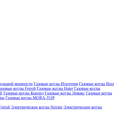
большой мощности
Газовые котлы Италтерм
Газовые котлы Baxi
азовые котлы Ferroli
Газовые котлы Haier
Газовые котлы
AZ
Газовые котлы Конорд
Газовые котлы Лемакс
Газовые котлы
tsu
Газовые котлы MORA-TOP
erroli
Электрические котлы Navien
Электрические котлы