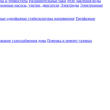
ры и термостаты
Расширительные баки
Реле давления воды
ионные насосы, улитки, двигатели
Электроды
Электронные
ные однофазные стабилизаторы напряжения
Трехфазные
ование газоснабжения дома
Поверка и ремонт газовых