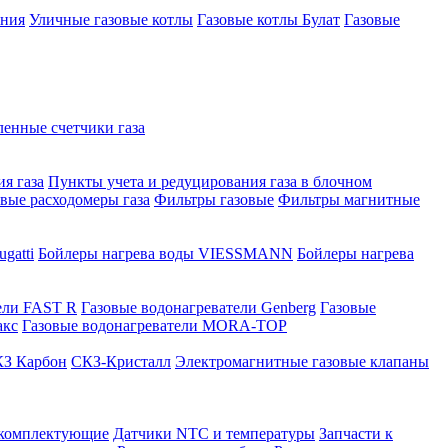
ения
Уличные газовые котлы
Газовые котлы Булат
Газовые
нные счетчики газа
я газа
Пункты учета и редуцирования газа в блочном
овые расходомеры газа
Фильтры газовые
Фильтры магнитные
gatti
Бойлеры нагрева воды VIESSMANN
Бойлеры нагрева
ели FAST R
Газовые водонагреватели Genberg
Газовые
акс
Газовые водонагреватели MORA-TOP
З Карбон
СКЗ-Кристалл
Электромагнитные газовые клапаны
 комплектующие
Датчики NTC и температуры
Запчасти к