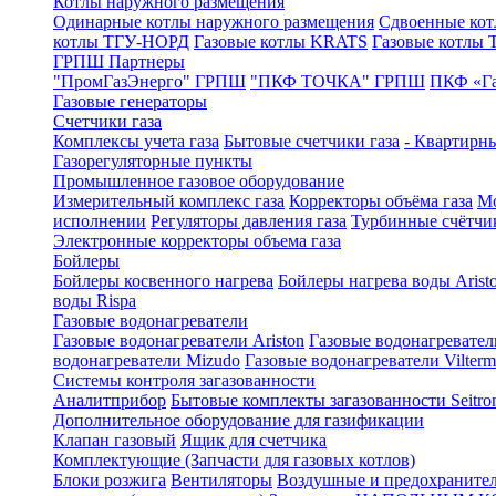
Котлы наружного размещения
Одинарные котлы наружного размещения
Сдвоенные кот
котлы ТГУ-НОРД
Газовые котлы KRATS
Газовые котлы
ГРПШ Партнеры
"ПромГазЭнерго" ГРПШ
"ПКФ ТОЧКА" ГРПШ
ПКФ «Г
Газовые генераторы
Счетчики газа
Комплексы учета газа
Бытовые счетчики газа
- Квартирны
Газорегуляторные пункты
Промышленное газовое оборудование
Измерительный комплекс газа
Корректоры объёма газа
Мо
исполнении
Регуляторы давления газа
Турбинные счётчи
Электронные корректоры объема газа
Бойлеры
Бойлеры косвенного нагрева
Бойлеры нагрева воды Arist
воды Rispa
Газовые водонагреватели
Газовые водонагреватели Ariston
Газовые водонагревател
водонагреватели Mizudo
Газовые водонагреватели Vilterm
Системы контроля загазованности
Аналитприбор
Бытовые комплекты загазованности Seitro
Дополнительное оборудование для газификации
Клапан газовый
Ящик для счетчика
Комплектующие (Запчасти для газовых котлов)
Блоки розжига
Вентиляторы
Воздушные и предохраните