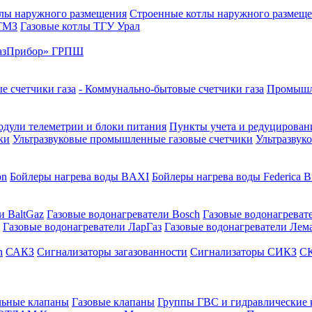
лы наружного размещения
Строенные котлы наружного размещ
 ТМЗ
Газовые котлы ТГУ Урал
азПрибор» ГРПШ
е счетчики газа
- Коммунально-бытовые счетчики газа
Промышле
дули телеметрии и блоки питания
Пункты учета и редуцировани
ки
Ультразвуковые промышленные газовые счетчики
Ультразвук
on
Бойлеры нагрева воды BAXI
Бойлеры нагрева воды Federica Bu
и BaltGaz
Газовые водонагреватели Bosch
Газовые водонагреват
Газовые водонагреватели ЛарГаз
Газовые водонагреватели Лем
n
САКЗ
Сигнализаторы загазованности
Сигнализаторы СИКЗ
СК
льные клапаны
Газовые клапаны
Группы ГВС и гидравлические