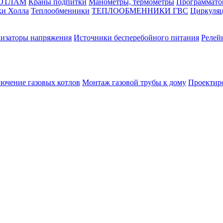
КОТЛАМ
Краны подпитки
Манометры, термометры
Программато
ки Холла
Теплообменники
ТЕПЛООБМЕННИКИ ГВС
Циркуляц
лизаторы напряжения
Источники бесперебойного питания
Релей
лючение газовых котлов
Монтаж газовой трубы к дому
Проектир