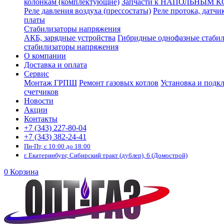
колонкам (комплектующие)
Запчасти к НАПОЛЬНЫМ 
Реле давления воздуха (прессостаты)
Реле протока, датчи
платы
Стабилизаторы напряжения
АКБ, зарядные устройства
Гибридные однофазные стаби
стабилизаторы напряжения
О компании
Доставка и оплата
Сервис
Монтаж ГРПШ
Ремонт газовых котлов
Установка и подк
счетчиков
Новости
Акции
Контакты
+7 (343) 227-80-04
+7 (343) 382-24-41
Пн-Пт, с 10:00 до 18:00
г. Екатеринбург, Сибирский тракт (дублер), 6 (Домострой)
0
Корзина