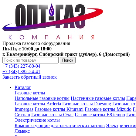
Продажа газового оборудования
Пн-Пт, с 10:00 до 18:00
г. Екатеринбург, Сибирский тракт (дублер), 6 (Домострой)
Поиск
+7 (343) 227-80-04
+7 (343) 382-24-41
Заказать обратный звонок
Каталог
Газовые котлы
Напольные газовые котлы
Настенные газовые котлы
Пара
Газовые котлы Arderia
Газовые котлы Daesung
Газовые к
Immergas
Газовые котлы Kiturami
Газовые котлы Mizudo
Г
Сигнал
Газовые котлы Очаг
Газовые котлы E8 tempo
Газ
Электрические котлы
Комплектующие для электрических котлов
Электрические
Лемакс