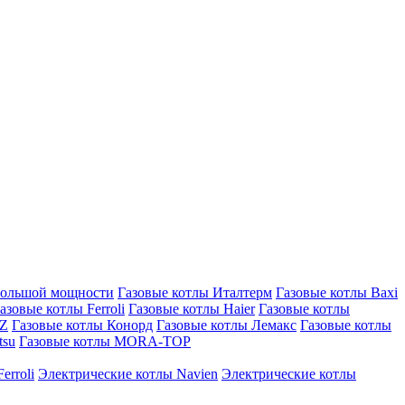
большой мощности
Газовые котлы Италтерм
Газовые котлы Baxi
азовые котлы Ferroli
Газовые котлы Haier
Газовые котлы
AZ
Газовые котлы Конорд
Газовые котлы Лемакс
Газовые котлы
tsu
Газовые котлы MORA-TOP
erroli
Электрические котлы Navien
Электрические котлы