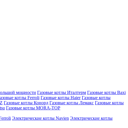
большой мощности
Газовые котлы Италтерм
Газовые котлы Baxi
азовые котлы Ferroli
Газовые котлы Haier
Газовые котлы
AZ
Газовые котлы Конорд
Газовые котлы Лемакс
Газовые котлы
tsu
Газовые котлы MORA-TOP
erroli
Электрические котлы Navien
Электрические котлы