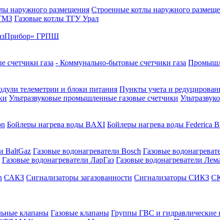
лы наружного размещения
Строенные котлы наружного размещ
 ТМЗ
Газовые котлы ТГУ Урал
азПрибор» ГРПШ
е счетчики газа
- Коммунально-бытовые счетчики газа
Промышле
дули телеметрии и блоки питания
Пункты учета и редуцировани
ки
Ультразвуковые промышленные газовые счетчики
Ультразвук
on
Бойлеры нагрева воды BAXI
Бойлеры нагрева воды Federica Bu
и BaltGaz
Газовые водонагреватели Bosch
Газовые водонагреват
Газовые водонагреватели ЛарГаз
Газовые водонагреватели Лем
n
САКЗ
Сигнализаторы загазованности
Сигнализаторы СИКЗ
СК
льные клапаны
Газовые клапаны
Группы ГВС и гидравлические