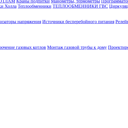
КОТЛАМ
Краны подпитки
Манометры, термометры
Программато
ки Холла
Теплообменники
ТЕПЛООБМЕННИКИ ГВС
Циркуляц
лизаторы напряжения
Источники бесперебойного питания
Релей
лючение газовых котлов
Монтаж газовой трубы к дому
Проектир