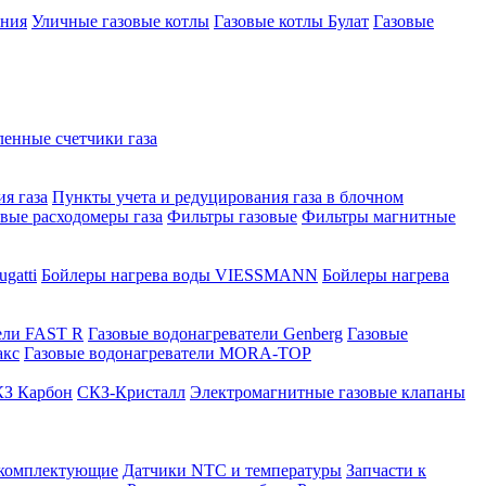
ения
Уличные газовые котлы
Газовые котлы Булат
Газовые
нные счетчики газа
я газа
Пункты учета и редуцирования газа в блочном
овые расходомеры газа
Фильтры газовые
Фильтры магнитные
gatti
Бойлеры нагрева воды VIESSMANN
Бойлеры нагрева
ели FAST R
Газовые водонагреватели Genberg
Газовые
акс
Газовые водонагреватели MORA-TOP
З Карбон
СКЗ-Кристалл
Электромагнитные газовые клапаны
 комплектующие
Датчики NTC и температуры
Запчасти к