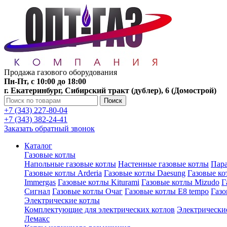
Продажа газового оборудования
Пн-Пт, с 10:00 до 18:00
г. Екатеринбург, Сибирский тракт (дублер), 6 (Домострой)
Поиск
+7 (343) 227-80-04
+7 (343) 382-24-41
Заказать обратный звонок
Каталог
Газовые котлы
Напольные газовые котлы
Настенные газовые котлы
Пара
Газовые котлы Arderia
Газовые котлы Daesung
Газовые к
Immergas
Газовые котлы Kiturami
Газовые котлы Mizudo
Г
Сигнал
Газовые котлы Очаг
Газовые котлы E8 tempo
Газ
Электрические котлы
Комплектующие для электрических котлов
Электрические
Лемакс