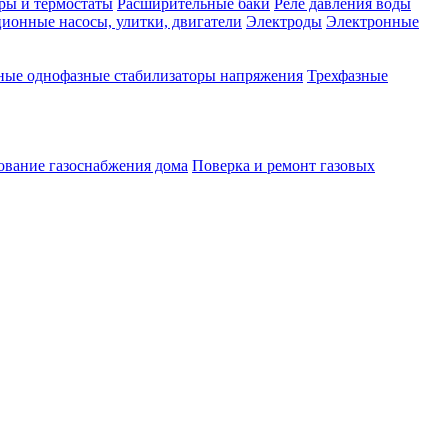
ры и термостаты
Расширительные баки
Реле давления воды
ионные насосы, улитки, двигатели
Электроды
Электронные
ные однофазные стабилизаторы напряжения
Трехфазные
ование газоснабжения дома
Поверка и ремонт газовых