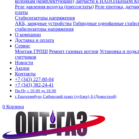
колонкам (комплектующие)
Запчасти к НАПОЛЬНЫМ 
Реле давления воздуха (прессостаты)
Реле протока, датчи
платы
Стабилизаторы напряжения
АКБ, зарядные устройства
Гибридные однофазные стаби
стабилизаторы напряжения
О компании
Доставка и оплата
Сервис
Монтаж ГРПШ
Ремонт газовых котлов
Установка и подк
счетчиков
Новости
Акции
Контакты
+7 (343) 227-80-04
+7 (343) 382-24-41
Пн-Пт, с 10:00 до 18:00
г. Екатеринбург, Сибирский тракт (дублер), 6 (Домострой)
0
Корзина