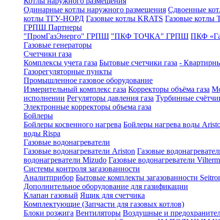
Котлы наружного размещения
Одинарные котлы наружного размещения
Сдвоенные кот
котлы ТГУ-НОРД
Газовые котлы KRATS
Газовые котлы
ГРПШ Партнеры
"ПромГазЭнерго" ГРПШ
"ПКФ ТОЧКА" ГРПШ
ПКФ «Г
Газовые генераторы
Счетчики газа
Комплексы учета газа
Бытовые счетчики газа
- Квартирны
Газорегуляторные пункты
Промышленное газовое оборудование
Измерительный комплекс газа
Корректоры объёма газа
Мо
исполнении
Регуляторы давления газа
Турбинные счётчи
Электронные корректоры объема газа
Бойлеры
Бойлеры косвенного нагрева
Бойлеры нагрева воды Arist
воды Rispa
Газовые водонагреватели
Газовые водонагреватели Ariston
Газовые водонагревател
водонагреватели Mizudo
Газовые водонагреватели Vilterm
Системы контроля загазованности
Аналитприбор
Бытовые комплекты загазованности Seitro
Дополнительное оборудование для газификации
Клапан газовый
Ящик для счетчика
Комплектующие (Запчасти для газовых котлов)
Блоки розжига
Вентиляторы
Воздушные и предохраните