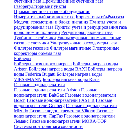
счетчики газа
Промышленные счетчики газа
Газорегуляторные пункты
Промышленное газовое оборудование
Измерительный комплекс газа
Корректоры объёма газа
Модули телеметрии и блоки питания
Пункты учета и
редуцирования газа
Пункты учета и редуцирования газа
в блочном исполнении
Регуляторы давления газа
Турбинные счётчики
Ультразвуковые промышленные
газовые счетчики
Ультразвуковые расходомеры газа
Фильтры газовые
Фильтры магнитные
Электронные
корректоры объема газа
Бойлеры
Бойлеры косвенного нагрева
Бойлеры нагрева воды
Ariston
Бойлеры нагрева воды BAXI
Бойлеры нагрева
воды Federica Bugatti
Бойлеры нагрева воды
VIESSMANN
Бойлеры нагрева воды Rispa
Газовые водонагреватели
Газовые водонагреватели Ariston
Газовые
водонагреватели BaltGaz
Газовые водонагреватели
Bosch
Газовые водонагреватели FAST R
Газовые
водонагреватели Genberg
Газовые водонагреватели
Mizudo
Газовые водонагреватели Vilterm
Газовые
водонагреватели ЛарГаз
Газовые водонагреватели
Лемакс
Газовые водонагреватели MORA-TOP
Системы контроля загазованности