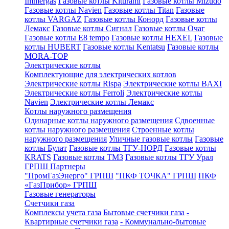
Immergas
Газовые котлы Kiturami
Газовые котлы Mizudo
Газовые котлы Navien
Газовые котлы Titan
Газовые
котлы VARGAZ
Газовые котлы Конорд
Газовые котлы
Лемакс
Газовые котлы Сигнал
Газовые котлы Очаг
Газовые котлы E8 tempo
Газовые котлы HEXEL
Газовые
котлы HUBERT
Газовые котлы Kentatsu
Газовые котлы
MORA-TOP
Электрические котлы
Комплектующие для электрических котлов
Электрические котлы Rispa
Электрические котлы BAXI
Электрические котлы Ferroli
Электрические котлы
Navien
Электрические котлы Лемакс
Котлы наружного размещения
Одинарные котлы наружного размещения
Сдвоенные
котлы наружного размещения
Строенные котлы
наружного размещения
Уличные газовые котлы
Газовые
котлы Булат
Газовые котлы ТГУ-НОРД
Газовые котлы
KRATS
Газовые котлы ТМЗ
Газовые котлы ТГУ Урал
ГРПШ Партнеры
"ПромГазЭнерго" ГРПШ
"ПКФ ТОЧКА" ГРПШ
ПКФ
«ГазПрибор» ГРПШ
Газовые генераторы
Счетчики газа
Комплексы учета газа
Бытовые счетчики газа
-
Квартирные счетчики газа
- Коммунально-бытовые