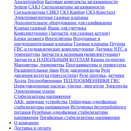
Аналитприбор
Бытовые комплекты загазованности
Seitron
САКЗ
Сигнализаторы загазованности
Сигнализаторы СИКЗ
СКЗ Карбон
СКЗ-Кристалл
Электромагнитные газовые клапаны
Дополнительное оборудование для газификации
Клапан газовый
Ящик для счетчика
Комплектующие (Запчасти для газовых котлов)
Блоки розжига
Вентиляторы
Воздушные и
предохранительные клапаны
Газовые клапаны
Группы
ГВС и гидравлические комплектующие
Датчики NTC и
температуры
Запчасти к колонкам (комплектующие)
Запчасти к НАПОЛЬНЫМ КОТЛАМ
Краны подпитки
Манометры, термометры
Программаторы и термостаты
Расширительные баки
Реле давления воды
Реле
давления воздуха (прессостаты)
Реле протока, датчики
Холла
Теплообменники
ТЕПЛООБМЕННИКИ ГВС
Циркуляционные насосы, улитки, двигатели
Электроды
Электронные платы
Стабилизаторы напряжения
АКБ, зарядные устройства
Гибридные однофазные
стабилизаторы напряжения
Источники бесперебойного
питания
Релейные однофазные стабилизаторы
напряжения
Трехфазные стабилизаторы напряжения
О компании
Доставка и оплата