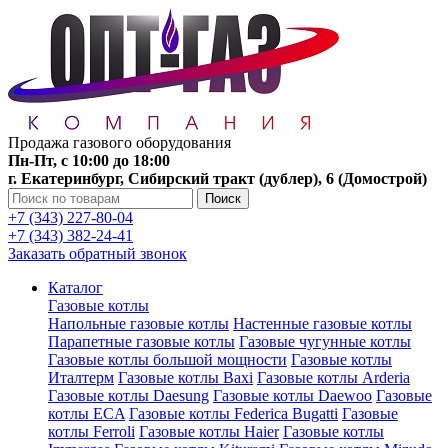
Продажа газового оборудования
Пн-Пт, с 10:00 до 18:00
г. Екатеринбург, Сибирский тракт (дублер), 6 (Домострой)
Поиск
+7 (343) 227-80-04
+7 (343) 382-24-41
Заказать обратный звонок
Каталог
Газовые котлы
Напольные газовые котлы
Настенные газовые котлы
Парапетные газовые котлы
Газовые чугунные котлы
Газовые котлы большой мощности
Газовые котлы
Италтерм
Газовые котлы Baxi
Газовые котлы Arderia
Газовые котлы Daesung
Газовые котлы Daewoo
Газовые
котлы ECA
Газовые котлы Federica Bugatti
Газовые
котлы Ferroli
Газовые котлы Haier
Газовые котлы