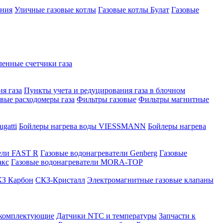
ения
Уличные газовые котлы
Газовые котлы Булат
Газовые
нные счетчики газа
я газа
Пункты учета и редуцирования газа в блочном
овые расходомеры газа
Фильтры газовые
Фильтры магнитные
gatti
Бойлеры нагрева воды VIESSMANN
Бойлеры нагрева
ели FAST R
Газовые водонагреватели Genberg
Газовые
акс
Газовые водонагреватели MORA-TOP
З Карбон
СКЗ-Кристалл
Электромагнитные газовые клапаны
 комплектующие
Датчики NTC и температуры
Запчасти к