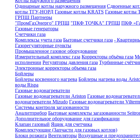
Котлы наружного размещения
Одинарные котлы наружного размещения
Сдвоенные кот
котлы ТГУ-НОРД
Газовые котлы KRATS
Газовые котлы
ГРПШ Партнеры
"ПромГазЭнерго" ГРПШ
"ПКФ ТОЧКА" ГРПШ
ПКФ «Г
Газовые генераторы
Счетчики газа
Комплексы учета газа
Бытовые счетчики газа
- Квартирны
Газорегуляторные пункты
Промышленное газовое оборудование
Измерительный комплекс газа
Корректоры объёма газа
Мо
исполнении
Регуляторы давления газа
Турбинные счётчи
Электронные корректоры объема газа
Бойлеры
Бойлеры косвенного нагрева
Бойлеры нагрева воды Arist
воды Rispa
Газовые водонагреватели
Газовые водонагреватели Ariston
Газовые водонагревател
водонагреватели Mizudo
Газовые водонагреватели Vilterm
Системы контроля загазованности
Аналитприбор
Бытовые комплекты загазованности Seitro
Дополнительное оборудование для газификации
Клапан газовый
Ящик для счетчика
Комплектующие (Запчасти для газовых котлов)
Блоки розжига
Вентиляторы
Воздушные и предохраните