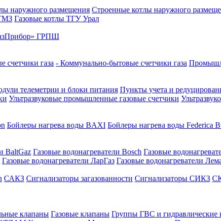
лы наружного размещения
Строенные котлы наружного размещ
 ТМЗ
Газовые котлы ТГУ Урал
азПрибор» ГРПШ
е счетчики газа
- Коммунально-бытовые счетчики газа
Промышле
дули телеметрии и блоки питания
Пункты учета и редуцировани
ки
Ультразвуковые промышленные газовые счетчики
Ультразвук
on
Бойлеры нагрева воды BAXI
Бойлеры нагрева воды Federica Bu
и BaltGaz
Газовые водонагреватели Bosch
Газовые водонагреват
Газовые водонагреватели ЛарГаз
Газовые водонагреватели Лем
n
САКЗ
Сигнализаторы загазованности
Сигнализаторы СИКЗ
СК
льные клапаны
Газовые клапаны
Группы ГВС и гидравлические