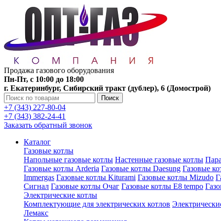
Продажа газового оборудования
Пн-Пт, с 10:00 до 18:00
г. Екатеринбург, Сибирский тракт (дублер), 6 (Домострой)
Поиск
+7 (343) 227-80-04
+7 (343) 382-24-41
Заказать обратный звонок
Каталог
Газовые котлы
Напольные газовые котлы
Настенные газовые котлы
Пара
Газовые котлы Arderia
Газовые котлы Daesung
Газовые к
Immergas
Газовые котлы Kiturami
Газовые котлы Mizudo
Г
Сигнал
Газовые котлы Очаг
Газовые котлы E8 tempo
Газ
Электрические котлы
Комплектующие для электрических котлов
Электрические
Лемакс