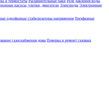
ры и термостаты
Расширительные баки
Реле давления воды
ионные насосы, улитки, двигатели
Электроды
Электронные
ные однофазные стабилизаторы напряжения
Трехфазные
ование газоснабжения дома
Поверка и ремонт газовых