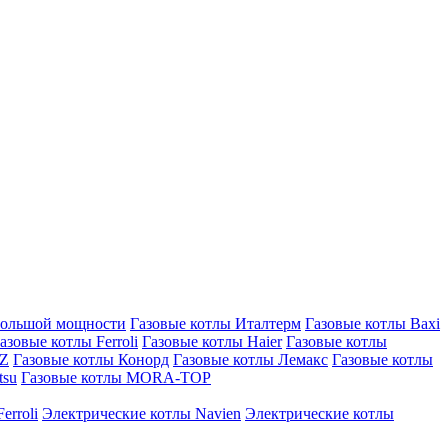
большой мощности
Газовые котлы Италтерм
Газовые котлы Baxi
азовые котлы Ferroli
Газовые котлы Haier
Газовые котлы
AZ
Газовые котлы Конорд
Газовые котлы Лемакс
Газовые котлы
tsu
Газовые котлы MORA-TOP
erroli
Электрические котлы Navien
Электрические котлы