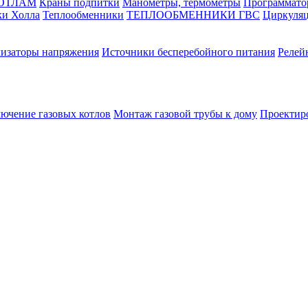
КОТЛАМ
Краны подпитки
Манометры, термометры
Программато
ки Холла
Теплообменники
ТЕПЛООБМЕННИКИ ГВС
Циркуляц
лизаторы напряжения
Источники бесперебойного питания
Релей
лючение газовых котлов
Монтаж газовой трубы к дому
Проектир