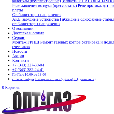
колонкам (комплектующие)
Запчасти к НАПОЛЬНЫМ 
Реле давления воздуха (прессостаты)
Реле протока, датчи
платы
Стабилизаторы напряжения
АКБ, зарядные устройства
Гибридные однофазные стаби
стабилизаторы напряжения
О компании
Доставка и оплата
Сервис
Монтаж ГРПШ
Ремонт газовых котлов
Установка и подк
счетчиков
Новости
Акции
Контакты
+7 (343) 227-80-04
+7 (343) 382-24-41
Пн-Пт, с 10:00 до 18:00
г. Екатеринбург, Сибирский тракт (дублер), 6 (Домострой)
0
Корзина