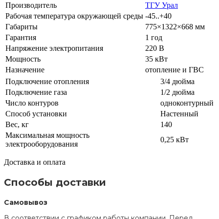
Производитель
ТГУ Урал
Рабочая температура окружающей среды
-45..+40
Габариты
775×1322×668 мм
Гарантия
1 год
Напряжение электропитания
220 В
Мощность
35 кВт
Назначение
отопление и ГВС
Подключение отопления
3/4 дюйма
Подключение газа
1/2 дюйма
Число контуров
одноконтурный
Способ установки
Настенный
Вес, кг
140
Максимальная мощность
0,25 кВт
электрооборудования
Доставка и оплата
Способы доставки
Самовывоз
В соответствии с графиком работы компании. Перед