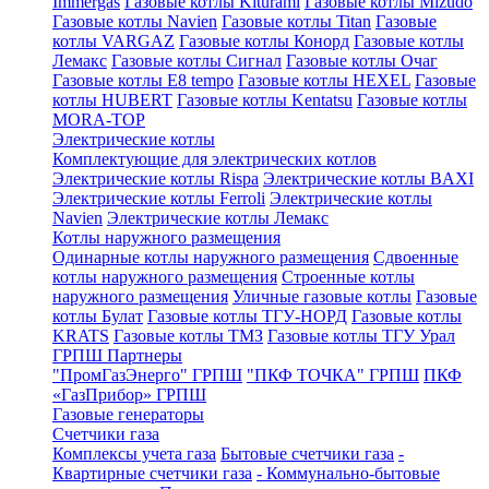
Immergas
Газовые котлы Kiturami
Газовые котлы Mizudo
Газовые котлы Navien
Газовые котлы Titan
Газовые
котлы VARGAZ
Газовые котлы Конорд
Газовые котлы
Лемакс
Газовые котлы Сигнал
Газовые котлы Очаг
Газовые котлы E8 tempo
Газовые котлы HEXEL
Газовые
котлы HUBERT
Газовые котлы Kentatsu
Газовые котлы
MORA-TOP
Электрические котлы
Комплектующие для электрических котлов
Электрические котлы Rispa
Электрические котлы BAXI
Электрические котлы Ferroli
Электрические котлы
Navien
Электрические котлы Лемакс
Котлы наружного размещения
Одинарные котлы наружного размещения
Сдвоенные
котлы наружного размещения
Строенные котлы
наружного размещения
Уличные газовые котлы
Газовые
котлы Булат
Газовые котлы ТГУ-НОРД
Газовые котлы
KRATS
Газовые котлы ТМЗ
Газовые котлы ТГУ Урал
ГРПШ Партнеры
"ПромГазЭнерго" ГРПШ
"ПКФ ТОЧКА" ГРПШ
ПКФ
«ГазПрибор» ГРПШ
Газовые генераторы
Счетчики газа
Комплексы учета газа
Бытовые счетчики газа
-
Квартирные счетчики газа
- Коммунально-бытовые