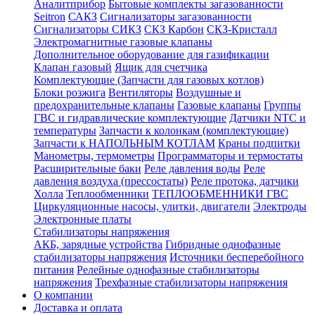
Аналитприбор
Бытовые комплекты загазованности
Seitron
САКЗ
Сигнализаторы загазованности
Сигнализаторы СИКЗ
СКЗ Карбон
СКЗ-Кристалл
Электромагнитные газовые клапаны
Дополнительное оборудование для газификации
Клапан газовый
Ящик для счетчика
Комплектующие (Запчасти для газовых котлов)
Блоки розжига
Вентиляторы
Воздушные и
предохранительные клапаны
Газовые клапаны
Группы
ГВС и гидравлические комплектующие
Датчики NTC и
температуры
Запчасти к колонкам (комплектующие)
Запчасти к НАПОЛЬНЫМ КОТЛАМ
Краны подпитки
Манометры, термометры
Программаторы и термостаты
Расширительные баки
Реле давления воды
Реле
давления воздуха (прессостаты)
Реле протока, датчики
Холла
Теплообменники
ТЕПЛООБМЕННИКИ ГВС
Циркуляционные насосы, улитки, двигатели
Электроды
Электронные платы
Стабилизаторы напряжения
АКБ, зарядные устройства
Гибридные однофазные
стабилизаторы напряжения
Источники бесперебойного
питания
Релейные однофазные стабилизаторы
напряжения
Трехфазные стабилизаторы напряжения
О компании
Доставка и оплата