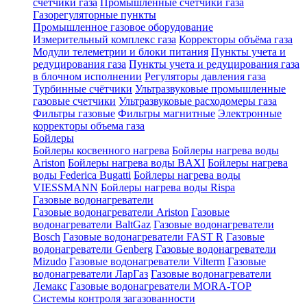
счетчики газа
Промышленные счетчики газа
Газорегуляторные пункты
Промышленное газовое оборудование
Измерительный комплекс газа
Корректоры объёма газа
Модули телеметрии и блоки питания
Пункты учета и
редуцирования газа
Пункты учета и редуцирования газа
в блочном исполнении
Регуляторы давления газа
Турбинные счётчики
Ультразвуковые промышленные
газовые счетчики
Ультразвуковые расходомеры газа
Фильтры газовые
Фильтры магнитные
Электронные
корректоры объема газа
Бойлеры
Бойлеры косвенного нагрева
Бойлеры нагрева воды
Ariston
Бойлеры нагрева воды BAXI
Бойлеры нагрева
воды Federica Bugatti
Бойлеры нагрева воды
VIESSMANN
Бойлеры нагрева воды Rispa
Газовые водонагреватели
Газовые водонагреватели Ariston
Газовые
водонагреватели BaltGaz
Газовые водонагреватели
Bosch
Газовые водонагреватели FAST R
Газовые
водонагреватели Genberg
Газовые водонагреватели
Mizudo
Газовые водонагреватели Vilterm
Газовые
водонагреватели ЛарГаз
Газовые водонагреватели
Лемакс
Газовые водонагреватели MORA-TOP
Системы контроля загазованности