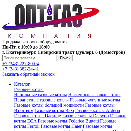
Продажа газового оборудования
Пн-Пт, с 10:00 до 18:00
г. Екатеринбург, Сибирский тракт (дублер), 6 (Домострой)
Поиск
+7 (343) 227-80-04
+7 (343) 382-24-41
Заказать обратный звонок
Каталог
Газовые котлы
Напольные газовые котлы
Настенные газовые котлы
Парапетные газовые котлы
Газовые чугунные котлы
Газовые котлы большой мощности
Газовые котлы
Италтерм
Газовые котлы Baxi
Газовые котлы Arderia
Газовые котлы Daesung
Газовые котлы Daewoo
Газовые
котлы ECA
Газовые котлы Federica Bugatti
Газовые
котлы Ferroli
Газовые котлы Haier
Газовые котлы