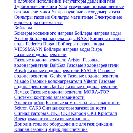
в блочном исполнении
Регуляторы давления газа
Турбинные счётчики
Ультразвуковые промышленные
газовые счетчики
Ультразвуковые расходомеры газа
Фильтры газовые
Фильтры магнитные
Электронные
корректоры объема газа
Бойлеры
Бойлеры косвенного нагрева
Бойлеры нагрева воды
Ariston
Бойлеры нагрева воды BAXI
Бойлеры нагрева
воды Federica Bugatti
Бойлеры нагрева воды
VIESSMANN
Бойлеры нагрева воды Rispa
Газовые водонагреватели
Газовые водонагреватели Ariston
Газовые
водонагреватели BaltGaz
Газовые водонагреватели
Bosch
Газовые водонагреватели FAST R
Газовые
водонагреватели Genberg
Газовые водонагреватели
Mizudo
Газовые водонагреватели Vilterm
Газовые
водонагреватели ЛарГаз
Газовые водонагреватели
Лемакс
Газовые водонагреватели MORA-TOP
Системы контроля загазованности
Аналитприбор
Бытовые комплекты загазованности
Seitron
САКЗ
Сигнализаторы загазованности
Сигнализаторы СИКЗ
СКЗ Карбон
СКЗ-Кристалл
Электромагнитные газовые клапаны
Дополнительное оборудование для газификации
Клапан газовый
Ящик для счетчика