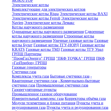
MORA-TOP
Электрические котлы
Комплектующие для электрических котлов
Электрические котлы Rispa
Электрические котлы BAXI
Электрические котлы Ferroli
Электрические котлы
Navien
Электрические котлы Лемакс
Котлы наружного размещения
Одинарные котлы наружного размещения
Сдвоенные
котлы наружного размещения
Строенные котлы
наружного размещения
Уличные газовые котлы
Газовые
котлы Булат
Газовые котлы ТГУ-НОРД
Газовые котлы
KRATS
Газовые котлы ТМЗ
Газовые котлы ТГУ Урал
ГРПШ Партнеры
"ПромГазЭнерго" ГРПШ
"ПКФ ТОЧКА" ГРПШ
ПКФ
«ГазПрибор» ГРПШ
Газовые генераторы
Счетчики газа
Комплексы учета газа
Бытовые счетчики газа
-
Квартирные счетчики газа
- Коммунально-бытовые
счетчики газа
Промышленные счетчики газа
Газорегуляторные пункты
Промышленное газовое оборудование
Измерительный комплекс газа
Корректоры объёма газа
Модули телеметрии и блоки питания
Пункты учета и
редуцирования газа
Пункты учета и редуцирования газа