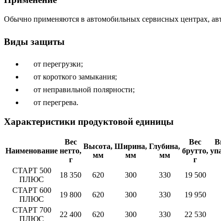
Обычно применяются в автомобильных сервисных центрах, авт
Виды защиты
от перегрузки;
от короткого замыкания;
от неправильной полярности;
от перегрева.
Характеристики продуктовой единицы
Вес
Вес
В
Высота,
Ширина,
Глубина,
Наименование
нетто,
брутто,
уп
мм
мм
мм
г
г
СТАРТ 500
18 350
620
300
330
19 500
ПЛЮС
СТАРТ 600
19 800
620
300
330
19 950
ПЛЮС
СТАРТ 700
22 400
620
300
330
22 530
ПЛЮС