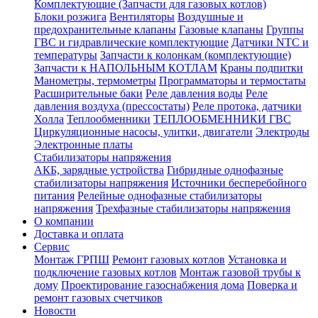
Комплектующие (Запчасти для газовых котлов)
Блоки розжига
Вентиляторы
Воздушные и
предохранительные клапаны
Газовые клапаны
Группы
ГВС и гидравлические комплектующие
Датчики NTC и
температуры
Запчасти к колонкам (комплектующие)
Запчасти к НАПОЛЬНЫМ КОТЛАМ
Краны подпитки
Манометры, термометры
Программаторы и термостаты
Расширительные баки
Реле давления воды
Реле
давления воздуха (прессостаты)
Реле протока, датчики
Холла
Теплообменники
ТЕПЛООБМЕННИКИ ГВС
Циркуляционные насосы, улитки, двигатели
Электроды
Электронные платы
Стабилизаторы напряжения
АКБ, зарядные устройства
Гибридные однофазные
стабилизаторы напряжения
Источники бесперебойного
питания
Релейные однофазные стабилизаторы
напряжения
Трехфазные стабилизаторы напряжения
О компании
Доставка и оплата
Сервис
Монтаж ГРПШ
Ремонт газовых котлов
Установка и
подключение газовых котлов
Монтаж газовой трубы к
дому
Проектирование газоснабжения дома
Поверка и
ремонт газовых счетчиков
Новости