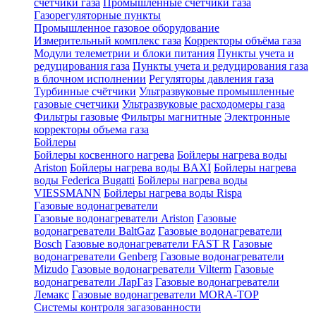
счетчики газа
Промышленные счетчики газа
Газорегуляторные пункты
Промышленное газовое оборудование
Измерительный комплекс газа
Корректоры объёма газа
Модули телеметрии и блоки питания
Пункты учета и
редуцирования газа
Пункты учета и редуцирования газа
в блочном исполнении
Регуляторы давления газа
Турбинные счётчики
Ультразвуковые промышленные
газовые счетчики
Ультразвуковые расходомеры газа
Фильтры газовые
Фильтры магнитные
Электронные
корректоры объема газа
Бойлеры
Бойлеры косвенного нагрева
Бойлеры нагрева воды
Ariston
Бойлеры нагрева воды BAXI
Бойлеры нагрева
воды Federica Bugatti
Бойлеры нагрева воды
VIESSMANN
Бойлеры нагрева воды Rispa
Газовые водонагреватели
Газовые водонагреватели Ariston
Газовые
водонагреватели BaltGaz
Газовые водонагреватели
Bosch
Газовые водонагреватели FAST R
Газовые
водонагреватели Genberg
Газовые водонагреватели
Mizudo
Газовые водонагреватели Vilterm
Газовые
водонагреватели ЛарГаз
Газовые водонагреватели
Лемакс
Газовые водонагреватели MORA-TOP
Системы контроля загазованности