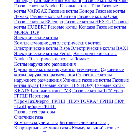
Immergas
Газовые котлы Kiturami
Газовые котлы Mizudo
Газовые котлы Navien
Газовые котлы Titan
Газовые
котлы VARGAZ
Газовые котлы Конорд
Газовые котлы
Лемакс
Газовые котлы Сигнал
Газовые котлы Очаг
Газовые котлы E8 tempo
Газовые котлы HEXEL
Газовые
котлы HUBERT
Газовые котлы Kentatsu
Газовые котлы
MORA-TOP
Электрические котлы
Комплектующие для электрических котлов
Электрические котлы Rispa
Электрические котлы BAXI
Электрические котлы Ferroli
Электрические котлы
Navien
Электрические котлы Лемакс
Котлы наружного размещения
Одинарные котлы наружного размещения
Сдвоенные
котлы наружного размещения
Строенные котлы
наружного размещения
Уличные газовые котлы
Газовые
котлы Булат
Газовые котлы ТГУ-НОРД
Газовые котлы
KRATS
Газовые котлы ТМЗ
Газовые котлы ТГУ Урал
ГРПШ Партнеры
"ПромГазЭнерго" ГРПШ
"ПКФ ТОЧКА" ГРПШ
ПКФ
«ГазПрибор» ГРПШ
Газовые генераторы
Счетчики газа
Комплексы учета газа
Бытовые счетчики газа
-
Квартирные счетчики газа
- Коммунально-бытовые