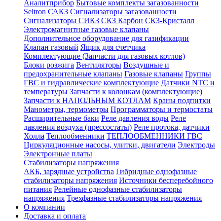
Аналитприбор
Бытовые комплекты загазованности
Seitron
САКЗ
Сигнализаторы загазованности
Сигнализаторы СИКЗ
СКЗ Карбон
СКЗ-Кристалл
Электромагнитные газовые клапаны
Дополнительное оборудование для газификации
Клапан газовый
Ящик для счетчика
Комплектующие (Запчасти для газовых котлов)
Блоки розжига
Вентиляторы
Воздушные и
предохранительные клапаны
Газовые клапаны
Группы
ГВС и гидравлические комплектующие
Датчики NTC и
температуры
Запчасти к колонкам (комплектующие)
Запчасти к НАПОЛЬНЫМ КОТЛАМ
Краны подпитки
Манометры, термометры
Программаторы и термостаты
Расширительные баки
Реле давления воды
Реле
давления воздуха (прессостаты)
Реле протока, датчики
Холла
Теплообменники
ТЕПЛООБМЕННИКИ ГВС
Циркуляционные насосы, улитки, двигатели
Электроды
Электронные платы
Стабилизаторы напряжения
АКБ, зарядные устройства
Гибридные однофазные
стабилизаторы напряжения
Источники бесперебойного
питания
Релейные однофазные стабилизаторы
напряжения
Трехфазные стабилизаторы напряжения
О компании
Доставка и оплата