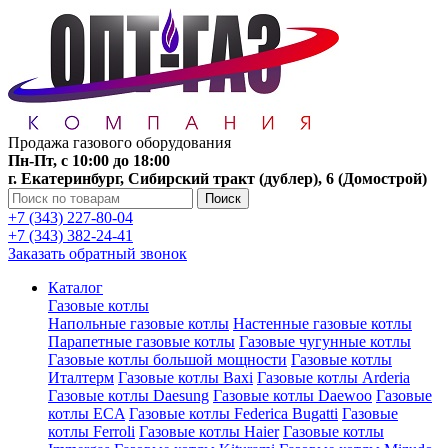
Продажа газового оборудования
Пн-Пт, с 10:00 до 18:00
г. Екатеринбург, Сибирский тракт (дублер), 6 (Домострой)
Поиск
+7 (343) 227-80-04
+7 (343) 382-24-41
Заказать обратный звонок
Каталог
Газовые котлы
Напольные газовые котлы
Настенные газовые котлы
Парапетные газовые котлы
Газовые чугунные котлы
Газовые котлы большой мощности
Газовые котлы
Италтерм
Газовые котлы Baxi
Газовые котлы Arderia
Газовые котлы Daesung
Газовые котлы Daewoo
Газовые
котлы ECA
Газовые котлы Federica Bugatti
Газовые
котлы Ferroli
Газовые котлы Haier
Газовые котлы