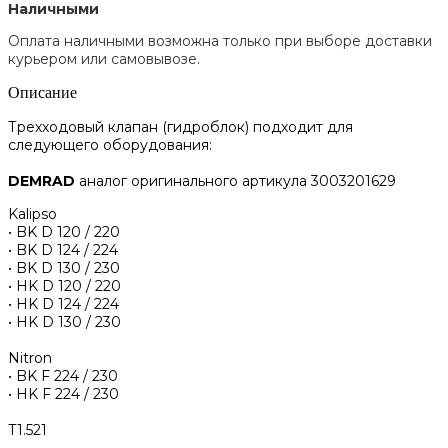
Наличными
Оплата наличными возможна только при выборе доставки
курьером или самовывозе.
Описание
Трехходовый клапан (гидроблок) подходит для
следующего оборудования:
DEMRAD
аналог оригинального артикула 3003201629
Kalipso
• BK D 120 / 220
• BK D 124 / 224
• BK D 130 / 230
• HK D 120 / 220
• HK D 124 / 224
• HK D 130 / 230
Nitron
• BK F 224 / 230
• HK F 224 / 230
Т1.521