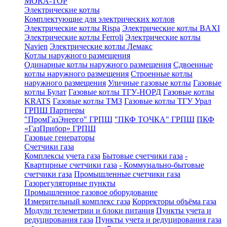
MORA-TOP
Электрические котлы
Комплектующие для электрических котлов
Электрические котлы Rispa
Электрические котлы BAXI
Электрические котлы Ferroli
Электрические котлы
Navien
Электрические котлы Лемакс
Котлы наружного размещения
Одинарные котлы наружного размещения
Сдвоенные
котлы наружного размещения
Строенные котлы
наружного размещения
Уличные газовые котлы
Газовые
котлы Булат
Газовые котлы ТГУ-НОРД
Газовые котлы
KRATS
Газовые котлы ТМЗ
Газовые котлы ТГУ Урал
ГРПШ Партнеры
"ПромГазЭнерго" ГРПШ
"ПКФ ТОЧКА" ГРПШ
ПКФ
«ГазПрибор» ГРПШ
Газовые генераторы
Счетчики газа
Комплексы учета газа
Бытовые счетчики газа
-
Квартирные счетчики газа
- Коммунально-бытовые
счетчики газа
Промышленные счетчики газа
Газорегуляторные пункты
Промышленное газовое оборудование
Измерительный комплекс газа
Корректоры объёма газа
Модули телеметрии и блоки питания
Пункты учета и
редуцирования газа
Пункты учета и редуцирования газа