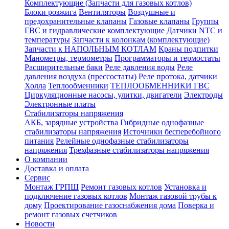
Комплектующие (Запчасти для газовых котлов)
Блоки розжига
Вентиляторы
Воздушные и
предохранительные клапаны
Газовые клапаны
Группы
ГВС и гидравлические комплектующие
Датчики NTC и
температуры
Запчасти к колонкам (комплектующие)
Запчасти к НАПОЛЬНЫМ КОТЛАМ
Краны подпитки
Манометры, термометры
Программаторы и термостаты
Расширительные баки
Реле давления воды
Реле
давления воздуха (прессостаты)
Реле протока, датчики
Холла
Теплообменники
ТЕПЛООБМЕННИКИ ГВС
Циркуляционные насосы, улитки, двигатели
Электроды
Электронные платы
Стабилизаторы напряжения
АКБ, зарядные устройства
Гибридные однофазные
стабилизаторы напряжения
Источники бесперебойного
питания
Релейные однофазные стабилизаторы
напряжения
Трехфазные стабилизаторы напряжения
О компании
Доставка и оплата
Сервис
Монтаж ГРПШ
Ремонт газовых котлов
Установка и
подключение газовых котлов
Монтаж газовой трубы к
дому
Проектирование газоснабжения дома
Поверка и
ремонт газовых счетчиков
Новости