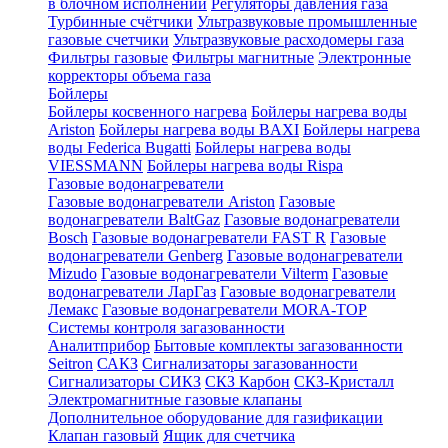
в блочном исполнении
Регуляторы давления газа
Турбинные счётчики
Ультразвуковые промышленные
газовые счетчики
Ультразвуковые расходомеры газа
Фильтры газовые
Фильтры магнитные
Электронные
корректоры объема газа
Бойлеры
Бойлеры косвенного нагрева
Бойлеры нагрева воды
Ariston
Бойлеры нагрева воды BAXI
Бойлеры нагрева
воды Federica Bugatti
Бойлеры нагрева воды
VIESSMANN
Бойлеры нагрева воды Rispa
Газовые водонагреватели
Газовые водонагреватели Ariston
Газовые
водонагреватели BaltGaz
Газовые водонагреватели
Bosch
Газовые водонагреватели FAST R
Газовые
водонагреватели Genberg
Газовые водонагреватели
Mizudo
Газовые водонагреватели Vilterm
Газовые
водонагреватели ЛарГаз
Газовые водонагреватели
Лемакс
Газовые водонагреватели MORA-TOP
Системы контроля загазованности
Аналитприбор
Бытовые комплекты загазованности
Seitron
САКЗ
Сигнализаторы загазованности
Сигнализаторы СИКЗ
СКЗ Карбон
СКЗ-Кристалл
Электромагнитные газовые клапаны
Дополнительное оборудование для газификации
Клапан газовый
Ящик для счетчика