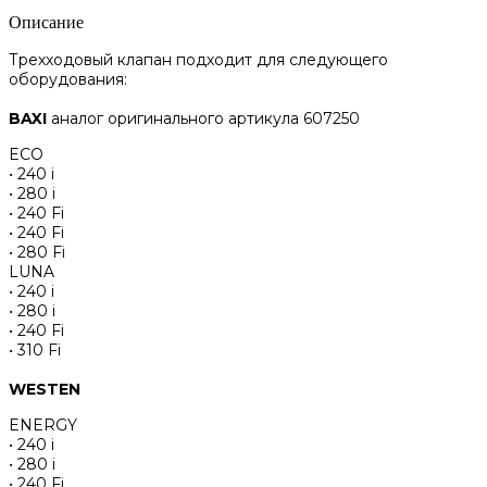
Описание
Трехходовый клапан подходит для следующего
оборудования:
BAXI
аналог оригинального артикула 607250
ECO
• 240 i
• 280 i
• 240 Fi
• 240 Fi
• 280 Fi
LUNA
• 240 i
• 280 i
• 240 Fi
• 310 Fi
WESTEN
ENERGY
• 240 i
• 280 i
• 240 Fi