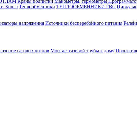
КОТЛАМ
Краны подпитки
Манометры, термометры
Программато
ки Холла
Теплообменники
ТЕПЛООБМЕННИКИ ГВС
Циркуляц
лизаторы напряжения
Источники бесперебойного питания
Релей
лючение газовых котлов
Монтаж газовой трубы к дому
Проектир