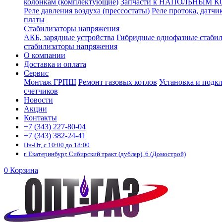
колонкам (комплектующие)
Запчасти к НАПОЛЬНЫМ 
Реле давления воздуха (прессостаты)
Реле протока, датчи
платы
Стабилизаторы напряжения
АКБ, зарядные устройства
Гибридные однофазные стаби
стабилизаторы напряжения
О компании
Доставка и оплата
Сервис
Монтаж ГРПШ
Ремонт газовых котлов
Установка и подк
счетчиков
Новости
Акции
Контакты
+7 (343) 227-80-04
+7 (343) 382-24-41
Пн-Пт, с 10:00 до 18:00
г. Екатеринбург, Сибирский тракт (дублер), 6 (Домострой)
0
Корзина