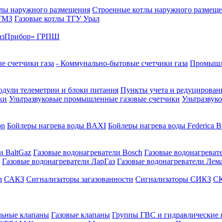
лы наружного размещения
Строенные котлы наружного размещ
 ТМЗ
Газовые котлы ТГУ Урал
азПрибор» ГРПШ
е счетчики газа
- Коммунально-бытовые счетчики газа
Промышле
дули телеметрии и блоки питания
Пункты учета и редуцировани
ки
Ультразвуковые промышленные газовые счетчики
Ультразвук
on
Бойлеры нагрева воды BAXI
Бойлеры нагрева воды Federica Bu
и BaltGaz
Газовые водонагреватели Bosch
Газовые водонагреват
Газовые водонагреватели ЛарГаз
Газовые водонагреватели Лем
n
САКЗ
Сигнализаторы загазованности
Сигнализаторы СИКЗ
СК
льные клапаны
Газовые клапаны
Группы ГВС и гидравлические