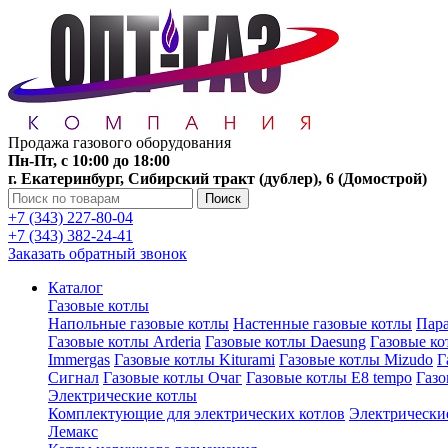
Продажа газового оборудования
Пн-Пт, с 10:00 до 18:00
г. Екатеринбург, Сибирский тракт (дублер), 6 (Домострой)
Поиск
+7 (343) 227-80-04
+7 (343) 382-24-41
Заказать обратный звонок
Каталог
Газовые котлы
Напольные газовые котлы
Настенные газовые котлы
Пара
Газовые котлы Arderia
Газовые котлы Daesung
Газовые к
Immergas
Газовые котлы Kiturami
Газовые котлы Mizudo
Г
Сигнал
Газовые котлы Очаг
Газовые котлы E8 tempo
Газ
Электрические котлы
Комплектующие для электрических котлов
Электрические
Лемакс