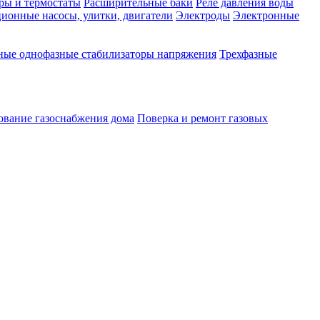
ры и термостаты
Расширительные баки
Реле давления воды
ионные насосы, улитки, двигатели
Электроды
Электронные
ные однофазные стабилизаторы напряжения
Трехфазные
ование газоснабжения дома
Поверка и ремонт газовых