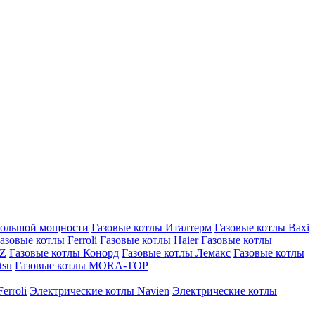
большой мощности
Газовые котлы Италтерм
Газовые котлы Baxi
азовые котлы Ferroli
Газовые котлы Haier
Газовые котлы
AZ
Газовые котлы Конорд
Газовые котлы Лемакс
Газовые котлы
tsu
Газовые котлы MORA-TOP
erroli
Электрические котлы Navien
Электрические котлы