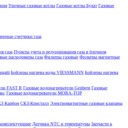
ения
Уличные газовые котлы
Газовые котлы Булат
Газовые
нные счетчики газа
я газа
Пункты учета и редуцирования газа в блочном
овые расходомеры газа
Фильтры газовые
Фильтры магнитные
gatti
Бойлеры нагрева воды VIESSMANN
Бойлеры нагрева
ели FAST R
Газовые водонагреватели Genberg
Газовые
акс
Газовые водонагреватели MORA-TOP
З Карбон
СКЗ-Кристалл
Электромагнитные газовые клапаны
 комплектующие
Датчики NTC и температуры
Запчасти к