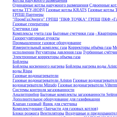
Котлы наружного размещения
Одинарные котлы наружного размещения
Сдвоенные кот
котлы ТГУ-НОРД
Газовые котлы KRATS
Газовые котлы
ГРПШ Партнеры
"ПромГазЭнерго" ГРПШ
"ПКФ ТОЧКА" ГРПШ
ПКФ «Г
Газовые генераторы
Счетчики газа
Комплексы учета газа
Бытовые счетчики газа
- Квартирны
Газорегуляторные пункты
Промышленное газовое оборудование
Измерительный комплекс газа
Корректоры объёма газа
Мо
исполнении
Регуляторы давления газа
Турбинные счётчи
Электронные корректоры объема газа
Бойлеры
Бойлеры косвенного нагрева
Бойлеры нагрева воды Arist
воды Rispa
Газовые водонагреватели
Газовые водонагреватели Ariston
Газовые водонагревател
водонагреватели Mizudo
Газовые водонагреватели Vilterm
Системы контроля загазованности
Аналитприбор
Бытовые комплекты загазованности Seitro
Дополнительное оборудование для газификации
Клапан газовый
Ящик для счетчика
Комплектующие (Запчасти для газовых котлов)
Блоки розжига
Вентиляторы
Воздушные и предохраните