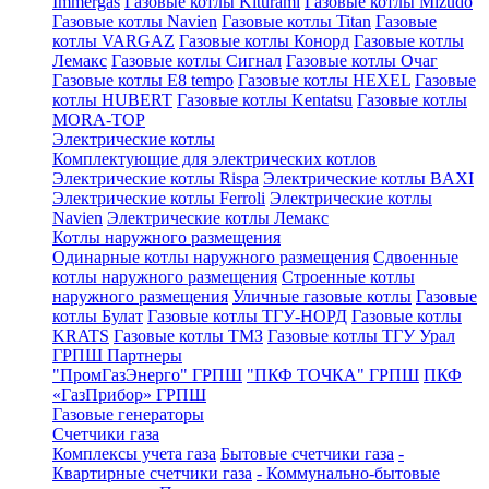
Immergas
Газовые котлы Kiturami
Газовые котлы Mizudo
Газовые котлы Navien
Газовые котлы Titan
Газовые
котлы VARGAZ
Газовые котлы Конорд
Газовые котлы
Лемакс
Газовые котлы Сигнал
Газовые котлы Очаг
Газовые котлы E8 tempo
Газовые котлы HEXEL
Газовые
котлы HUBERT
Газовые котлы Kentatsu
Газовые котлы
MORA-TOP
Электрические котлы
Комплектующие для электрических котлов
Электрические котлы Rispa
Электрические котлы BAXI
Электрические котлы Ferroli
Электрические котлы
Navien
Электрические котлы Лемакс
Котлы наружного размещения
Одинарные котлы наружного размещения
Сдвоенные
котлы наружного размещения
Строенные котлы
наружного размещения
Уличные газовые котлы
Газовые
котлы Булат
Газовые котлы ТГУ-НОРД
Газовые котлы
KRATS
Газовые котлы ТМЗ
Газовые котлы ТГУ Урал
ГРПШ Партнеры
"ПромГазЭнерго" ГРПШ
"ПКФ ТОЧКА" ГРПШ
ПКФ
«ГазПрибор» ГРПШ
Газовые генераторы
Счетчики газа
Комплексы учета газа
Бытовые счетчики газа
-
Квартирные счетчики газа
- Коммунально-бытовые