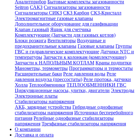
Аналитприбор
Бытовые комплекты загазованности
Seitron
САКЗ
Сигнализаторы загазованности
Сигнализаторы СИКЗ
СКЗ Карбон
СКЗ-Кристалл
Электромагнитные газовые клапаны
Дополнительное оборудование для газификации
Клапан газовый
Ящик для счетчика
Комплектующие (Запчасти для газовых котлов)
Блоки розжига
Вентиляторы
Воздушные и
предохранительные клапаны
Газовые клапаны
Группы
ГВС и гидравлические комплектующие
Датчики NTC и
температуры
Запчасти к колонкам (комплектующие)
Запчасти к НАПОЛЬНЫМ КОТЛАМ
Краны подпитки
Манометры, термометры
Программаторы и термостаты
Расширительные баки
Реле давления воды
Реле
давления воздуха (прессостаты)
Реле протока, датчики
Холла
Теплообменники
ТЕПЛООБМЕННИКИ ГВС
Циркуляционные насосы, улитки, двигатели
Электроды
Электронные платы
Стабилизаторы напряжения
АКБ, зарядные устройства
Гибридные однофазные
стабилизаторы напряжения
Источники бесперебойного
питания
Релейные однофазные стабилизаторы
напряжения
Трехфазные стабилизаторы напряжения
О компании
Доставка и оплата