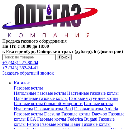
Продажа газового оборудования
Пн-Пт, с 10:00 до 18:00
г. Екатеринбург, Сибирский тракт (дублер), 6 (Домострой)
Поиск
+7 (343) 227-80-04
+7 (343) 382-24-41
Заказать обратный звонок
Каталог
Газовые котлы
Напольные газовые котлы
Настенные газовые котлы
Парапетные газовые котлы
Газовые чугунные котлы
Газовые котлы большой мощности
Газовые котлы
Италтерм
Газовые котлы Baxi
Газовые котлы Arderia
Газовые котлы Daesung
Газовые котлы Daewoo
Газовые
котлы ECA
Газовые котлы Federica Bugatti
Газовые
котлы Ferroli
Газовые котлы Haier
Газовые котлы