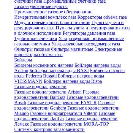
счетчики газа
Промышленные счетчики газа
Газорегуляторные пункты
Промышленное газовое оборудование
Измерительный комплекс газа
Корректоры объёма газа
Модули телеметрии и блоки питания
Пункты учета и
редуцирования газа
Пункты учета и редуцирования газа
в блочном исполнении
Регуляторы давления газа
Турбинные счётчики
Ультразвуковые промышленные
газовые счетчики
Ультразвуковые расходомеры газа
Фильтры газовые
Фильтры магнитные
Электронные
корректоры объема газа
Бойлеры
Бойлеры косвенного нагрева
Бойлеры нагрева воды
Ariston
Бойлеры нагрева воды BAXI
Бойлеры нагрева
воды Federica Bugatti
Бойлеры нагрева воды
VIESSMANN
Бойлеры нагрева воды Rispa
Газовые водонагреватели
Газовые водонагреватели Ariston
Газовые
водонагреватели BaltGaz
Газовые водонагреватели
Bosch
Газовые водонагреватели FAST R
Газовые
водонагреватели Genberg
Газовые водонагреватели
Mizudo
Газовые водонагреватели Vilterm
Газовые
водонагреватели ЛарГаз
Газовые водонагреватели
Лемакс
Газовые водонагреватели MORA-TOP
Системы контроля загазованности