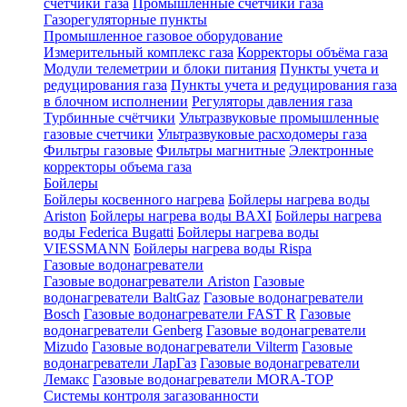
счетчики газа
Промышленные счетчики газа
Газорегуляторные пункты
Промышленное газовое оборудование
Измерительный комплекс газа
Корректоры объёма газа
Модули телеметрии и блоки питания
Пункты учета и
редуцирования газа
Пункты учета и редуцирования газа
в блочном исполнении
Регуляторы давления газа
Турбинные счётчики
Ультразвуковые промышленные
газовые счетчики
Ультразвуковые расходомеры газа
Фильтры газовые
Фильтры магнитные
Электронные
корректоры объема газа
Бойлеры
Бойлеры косвенного нагрева
Бойлеры нагрева воды
Ariston
Бойлеры нагрева воды BAXI
Бойлеры нагрева
воды Federica Bugatti
Бойлеры нагрева воды
VIESSMANN
Бойлеры нагрева воды Rispa
Газовые водонагреватели
Газовые водонагреватели Ariston
Газовые
водонагреватели BaltGaz
Газовые водонагреватели
Bosch
Газовые водонагреватели FAST R
Газовые
водонагреватели Genberg
Газовые водонагреватели
Mizudo
Газовые водонагреватели Vilterm
Газовые
водонагреватели ЛарГаз
Газовые водонагреватели
Лемакс
Газовые водонагреватели MORA-TOP
Системы контроля загазованности