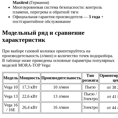
Maxitrol
(Германия)
Многоуровневая система безопасности: контроль
пламени, перегрева и обратной тяги
Официальная гарантия производителя —
3 года
+
постгарантийное обслуживание
Модельный ряд и сравнение
характеристик
При выборе газовой колонки ориентируйтесь на
производительность (л/мин) и количество точек водоразбора.
В таблице ниже приведены основные параметры популярных
моделей MORA-TOP Vega:
Тип
Ориенти
Модель
Мощность
Производительность
розжига
це
Vega 10
17,3 кВт
10 л/мин
Пьезо
от 38 
Пьезо /
Vega 13
22,6 кВт
13 л/мин
от 41 
Электро
Vega 16
26,4 кВт
16 л/мин
Электро
от 44 
/ 16E