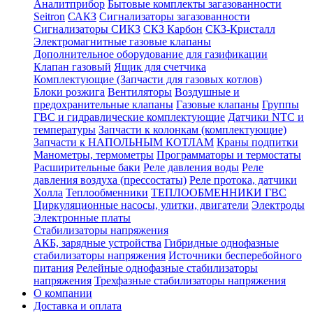
Аналитприбор
Бытовые комплекты загазованности
Seitron
САКЗ
Сигнализаторы загазованности
Сигнализаторы СИКЗ
СКЗ Карбон
СКЗ-Кристалл
Электромагнитные газовые клапаны
Дополнительное оборудование для газификации
Клапан газовый
Ящик для счетчика
Комплектующие (Запчасти для газовых котлов)
Блоки розжига
Вентиляторы
Воздушные и
предохранительные клапаны
Газовые клапаны
Группы
ГВС и гидравлические комплектующие
Датчики NTC и
температуры
Запчасти к колонкам (комплектующие)
Запчасти к НАПОЛЬНЫМ КОТЛАМ
Краны подпитки
Манометры, термометры
Программаторы и термостаты
Расширительные баки
Реле давления воды
Реле
давления воздуха (прессостаты)
Реле протока, датчики
Холла
Теплообменники
ТЕПЛООБМЕННИКИ ГВС
Циркуляционные насосы, улитки, двигатели
Электроды
Электронные платы
Стабилизаторы напряжения
АКБ, зарядные устройства
Гибридные однофазные
стабилизаторы напряжения
Источники бесперебойного
питания
Релейные однофазные стабилизаторы
напряжения
Трехфазные стабилизаторы напряжения
О компании
Доставка и оплата