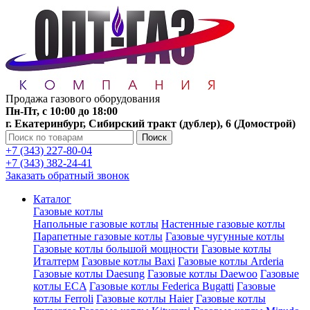
Продажа газового оборудования
Пн-Пт, с 10:00 до 18:00
г. Екатеринбург, Сибирский тракт (дублер), 6 (Домострой)
Поиск
+7 (343) 227-80-04
+7 (343) 382-24-41
Заказать обратный звонок
Каталог
Газовые котлы
Напольные газовые котлы
Настенные газовые котлы
Парапетные газовые котлы
Газовые чугунные котлы
Газовые котлы большой мощности
Газовые котлы
Италтерм
Газовые котлы Baxi
Газовые котлы Arderia
Газовые котлы Daesung
Газовые котлы Daewoo
Газовые
котлы ECA
Газовые котлы Federica Bugatti
Газовые
котлы Ferroli
Газовые котлы Haier
Газовые котлы