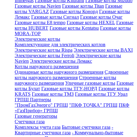
Immergas
Газовые котлы Kiturami
Газовые котлы Mizudo
Газовые котлы Navien
Газовые котлы Titan
Газовые
котлы VARGAZ
Газовые котлы Конорд
Газовые котлы
Лемакс
Газовые котлы Сигнал
Газовые котлы Очаг
Газовые котлы E8 tempo
Газовые котлы HEXEL
Газовые
котлы HUBERT
Газовые котлы Kentatsu
Газовые котлы
MORA-TOP
Электрические котлы
Комплектующие для электрических котлов
Электрические котлы Rispa
Электрические котлы BAXI
Электрические котлы Ferroli
Электрические котлы
Navien
Электрические котлы Лемакс
Котлы наружного размещения
Одинарные котлы наружного размещения
Сдвоенные
котлы наружного размещения
Строенные котлы
наружного размещения
Уличные газовые котлы
Газовые
котлы Булат
Газовые котлы ТГУ-НОРД
Газовые котлы
KRATS
Газовые котлы ТМЗ
Газовые котлы ТГУ Урал
ГРПШ Партнеры
"ПромГазЭнерго" ГРПШ
"ПКФ ТОЧКА" ГРПШ
ПКФ
«ГазПрибор» ГРПШ
Газовые генераторы
Счетчики газа
Комплексы учета газа
Бытовые счетчики газа
-
Квартирные счетчики газа
- Коммунально-бытовые