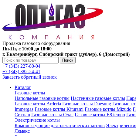
Продажа газового оборудования
Пн-Пт, с 10:00 до 18:00
г. Екатеринбург, Сибирский тракт (дублер), 6 (Домострой)
Поиск
+7 (343) 227-80-04
+7 (343) 382-24-41
Заказать обратный звонок
Каталог
Газовые котлы
Напольные газовые котлы
Настенные газовые котлы
Пара
Газовые котлы Arderia
Газовые котлы Daesung
Газовые к
Immergas
Газовые котлы Kiturami
Газовые котлы Mizudo
Г
Сигнал
Газовые котлы Очаг
Газовые котлы E8 tempo
Газ
Электрические котлы
Комплектующие для электрических котлов
Электрические
Лемакс