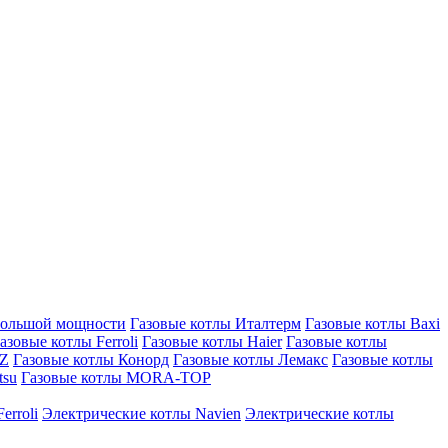
большой мощности
Газовые котлы Италтерм
Газовые котлы Baxi
азовые котлы Ferroli
Газовые котлы Haier
Газовые котлы
AZ
Газовые котлы Конорд
Газовые котлы Лемакс
Газовые котлы
tsu
Газовые котлы MORA-TOP
erroli
Электрические котлы Navien
Электрические котлы