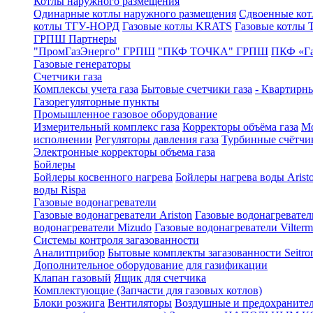
Котлы наружного размещения
Одинарные котлы наружного размещения
Сдвоенные кот
котлы ТГУ-НОРД
Газовые котлы KRATS
Газовые котлы
ГРПШ Партнеры
"ПромГазЭнерго" ГРПШ
"ПКФ ТОЧКА" ГРПШ
ПКФ «Г
Газовые генераторы
Счетчики газа
Комплексы учета газа
Бытовые счетчики газа
- Квартирны
Газорегуляторные пункты
Промышленное газовое оборудование
Измерительный комплекс газа
Корректоры объёма газа
Мо
исполнении
Регуляторы давления газа
Турбинные счётчи
Электронные корректоры объема газа
Бойлеры
Бойлеры косвенного нагрева
Бойлеры нагрева воды Arist
воды Rispa
Газовые водонагреватели
Газовые водонагреватели Ariston
Газовые водонагревател
водонагреватели Mizudo
Газовые водонагреватели Vilterm
Системы контроля загазованности
Аналитприбор
Бытовые комплекты загазованности Seitro
Дополнительное оборудование для газификации
Клапан газовый
Ящик для счетчика
Комплектующие (Запчасти для газовых котлов)
Блоки розжига
Вентиляторы
Воздушные и предохраните