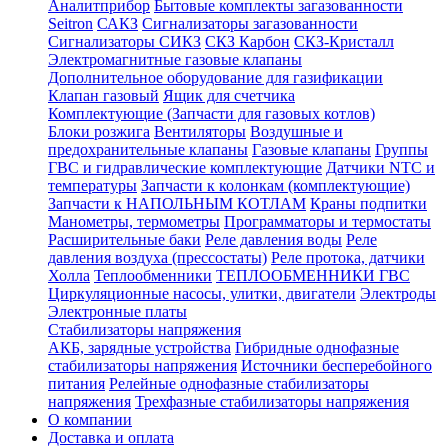
Аналитприбор
Бытовые комплекты загазованности
Seitron
САКЗ
Сигнализаторы загазованности
Сигнализаторы СИКЗ
СКЗ Карбон
СКЗ-Кристалл
Электромагнитные газовые клапаны
Дополнительное оборудование для газификации
Клапан газовый
Ящик для счетчика
Комплектующие (Запчасти для газовых котлов)
Блоки розжига
Вентиляторы
Воздушные и
предохранительные клапаны
Газовые клапаны
Группы
ГВС и гидравлические комплектующие
Датчики NTC и
температуры
Запчасти к колонкам (комплектующие)
Запчасти к НАПОЛЬНЫМ КОТЛАМ
Краны подпитки
Манометры, термометры
Программаторы и термостаты
Расширительные баки
Реле давления воды
Реле
давления воздуха (прессостаты)
Реле протока, датчики
Холла
Теплообменники
ТЕПЛООБМЕННИКИ ГВС
Циркуляционные насосы, улитки, двигатели
Электроды
Электронные платы
Стабилизаторы напряжения
АКБ, зарядные устройства
Гибридные однофазные
стабилизаторы напряжения
Источники бесперебойного
питания
Релейные однофазные стабилизаторы
напряжения
Трехфазные стабилизаторы напряжения
О компании
Доставка и оплата