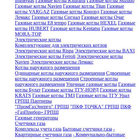
Immergas
Газовые котлы Kiturami
Газовые котлы Mizudo
Газовые котлы Navien
Газовые котлы Titan
Газовые
котлы VARGAZ
Газовые котлы Конорд
Газовые котлы
Лемакс
Газовые котлы Сигнал
Газовые котлы Очаг
Газовые котлы E8 tempo
Газовые котлы HEXEL
Газовые
котлы HUBERT
Газовые котлы Kentatsu
Газовые котлы
MORA-TOP
Электрические котлы
Комплектующие для электрических котлов
Электрические котлы Rispa
Электрические котлы BAXI
Электрические котлы Ferroli
Электрические котлы
Navien
Электрические котлы Лемакс
Котлы наружного размещения
Одинарные котлы наружного размещения
Сдвоенные
котлы наружного размещения
Строенные котлы
наружного размещения
Уличные газовые котлы
Газовые
котлы Булат
Газовые котлы ТГУ-НОРД
Газовые котлы
KRATS
Газовые котлы ТМЗ
Газовые котлы ТГУ Урал
ГРПШ Партнеры
"ПромГазЭнерго" ГРПШ
"ПКФ ТОЧКА" ГРПШ
ПКФ
«ГазПрибор» ГРПШ
Газовые генераторы
Счетчики газа
Комплексы учета газа
Бытовые счетчики газа
-
Квартирные счетчики газа
- Коммунально-бытовые