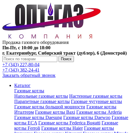
Продажа газового оборудования
Пн-Пт, с 10:00 до 18:00
г. Екатеринбург, Сибирский тракт (дублер), 6 (Домострой)
Поиск
+7 (343) 227-80-04
+7 (343) 382-24-41
Заказать обратный звонок
Каталог
Газовые котлы
Напольные газовые котлы
Настенные газовые котлы
Парапетные газовые котлы
Газовые чугунные котлы
Газовые котлы большой мощности
Газовые котлы
Италтерм
Газовые котлы Baxi
Газовые котлы Arderia
Газовые котлы Daesung
Газовые котлы Daewoo
Газовые
котлы ECA
Газовые котлы Federica Bugatti
Газовые
котлы Ferroli
Газовые котлы Haier
Газовые котлы