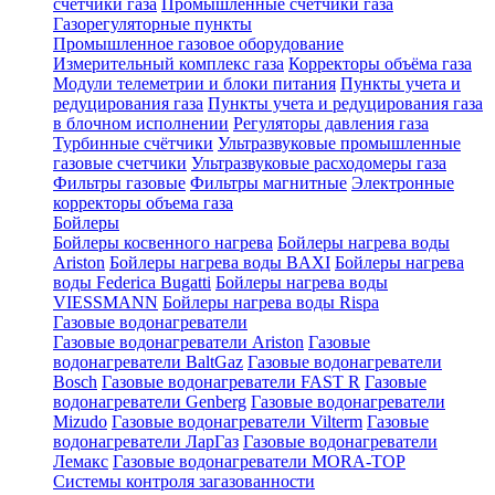
счетчики газа
Промышленные счетчики газа
Газорегуляторные пункты
Промышленное газовое оборудование
Измерительный комплекс газа
Корректоры объёма газа
Модули телеметрии и блоки питания
Пункты учета и
редуцирования газа
Пункты учета и редуцирования газа
в блочном исполнении
Регуляторы давления газа
Турбинные счётчики
Ультразвуковые промышленные
газовые счетчики
Ультразвуковые расходомеры газа
Фильтры газовые
Фильтры магнитные
Электронные
корректоры объема газа
Бойлеры
Бойлеры косвенного нагрева
Бойлеры нагрева воды
Ariston
Бойлеры нагрева воды BAXI
Бойлеры нагрева
воды Federica Bugatti
Бойлеры нагрева воды
VIESSMANN
Бойлеры нагрева воды Rispa
Газовые водонагреватели
Газовые водонагреватели Ariston
Газовые
водонагреватели BaltGaz
Газовые водонагреватели
Bosch
Газовые водонагреватели FAST R
Газовые
водонагреватели Genberg
Газовые водонагреватели
Mizudo
Газовые водонагреватели Vilterm
Газовые
водонагреватели ЛарГаз
Газовые водонагреватели
Лемакс
Газовые водонагреватели MORA-TOP
Системы контроля загазованности