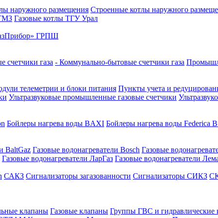
лы наружного размещения
Строенные котлы наружного размещ
 ТМЗ
Газовые котлы ТГУ Урал
азПрибор» ГРПШ
е счетчики газа
- Коммунально-бытовые счетчики газа
Промышле
дули телеметрии и блоки питания
Пункты учета и редуцировани
ки
Ультразвуковые промышленные газовые счетчики
Ультразвук
on
Бойлеры нагрева воды BAXI
Бойлеры нагрева воды Federica Bu
и BaltGaz
Газовые водонагреватели Bosch
Газовые водонагреват
Газовые водонагреватели ЛарГаз
Газовые водонагреватели Лем
n
САКЗ
Сигнализаторы загазованности
Сигнализаторы СИКЗ
СК
льные клапаны
Газовые клапаны
Группы ГВС и гидравлические