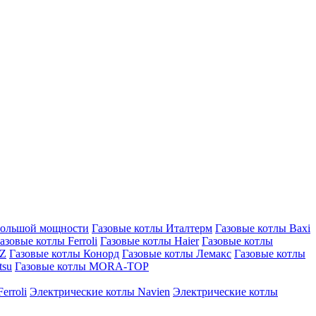
большой мощности
Газовые котлы Италтерм
Газовые котлы Baxi
азовые котлы Ferroli
Газовые котлы Haier
Газовые котлы
AZ
Газовые котлы Конорд
Газовые котлы Лемакс
Газовые котлы
tsu
Газовые котлы MORA-TOP
erroli
Электрические котлы Navien
Электрические котлы