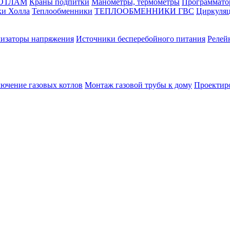
КОТЛАМ
Краны подпитки
Манометры, термометры
Программато
ки Холла
Теплообменники
ТЕПЛООБМЕННИКИ ГВС
Циркуляц
лизаторы напряжения
Источники бесперебойного питания
Релей
лючение газовых котлов
Монтаж газовой трубы к дому
Проектир