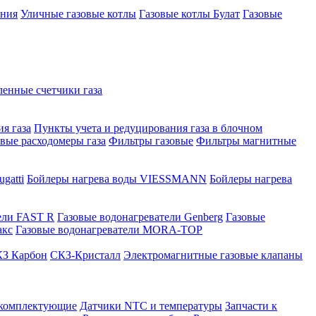
ения
Уличные газовые котлы
Газовые котлы Булат
Газовые
нные счетчики газа
я газа
Пункты учета и редуцирования газа в блочном
овые расходомеры газа
Фильтры газовые
Фильтры магнитные
gatti
Бойлеры нагрева воды VIESSMANN
Бойлеры нагрева
ели FAST R
Газовые водонагреватели Genberg
Газовые
акс
Газовые водонагреватели MORA-TOP
З Карбон
СКЗ-Кристалл
Электромагнитные газовые клапаны
 комплектующие
Датчики NTC и температуры
Запчасти к