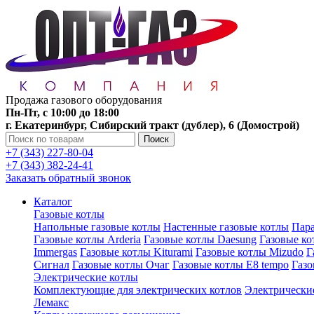
Продажа газового оборудования
Пн-Пт, с 10:00 до 18:00
г. Екатеринбург, Сибирский тракт (дублер), 6 (Домострой)
Поиск
+7 (343) 227-80-04
+7 (343) 382-24-41
Заказать обратный звонок
Каталог
Газовые котлы
Напольные газовые котлы
Настенные газовые котлы
Пара
Газовые котлы Arderia
Газовые котлы Daesung
Газовые к
Immergas
Газовые котлы Kiturami
Газовые котлы Mizudo
Г
Сигнал
Газовые котлы Очаг
Газовые котлы E8 tempo
Газ
Электрические котлы
Комплектующие для электрических котлов
Электрические
Лемакс