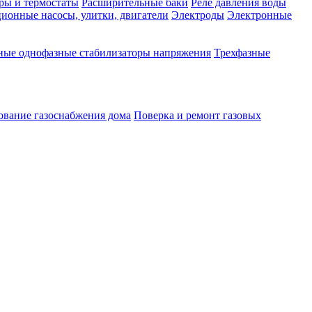
ры и термостаты
Расширительные баки
Реле давления воды
ионные насосы, улитки, двигатели
Электроды
Электронные
ные однофазные стабилизаторы напряжения
Трехфазные
ование газоснабжения дома
Поверка и ремонт газовых