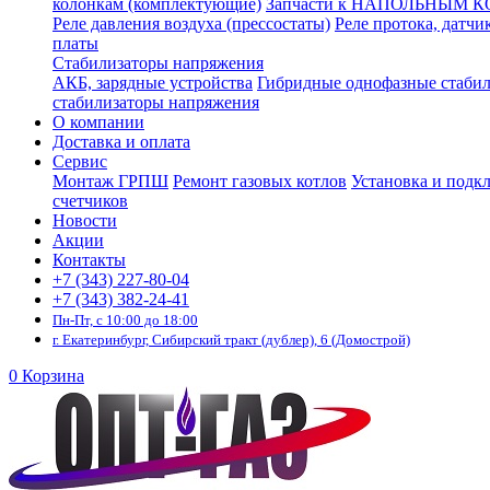
колонкам (комплектующие)
Запчасти к НАПОЛЬНЫМ 
Реле давления воздуха (прессостаты)
Реле протока, датчи
платы
Стабилизаторы напряжения
АКБ, зарядные устройства
Гибридные однофазные стаби
стабилизаторы напряжения
О компании
Доставка и оплата
Сервис
Монтаж ГРПШ
Ремонт газовых котлов
Установка и подк
счетчиков
Новости
Акции
Контакты
+7 (343) 227-80-04
+7 (343) 382-24-41
Пн-Пт, с 10:00 до 18:00
г. Екатеринбург, Сибирский тракт (дублер), 6 (Домострой)
0
Корзина