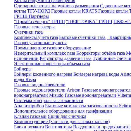
Котлы наружного размещения
Одинарные котлы наружного размещения
Сдвоенные кот
котлы ТГУ-НОРД
Газовые котлы KRATS
Газовые котлы
ГРПШ Партнеры
"ПромГазЭнерго" ГРПШ
"ПКФ ТОЧКА" ГРПШ
ПКФ «Г
Газовые генераторы
Счетчики газа
Комплексы учета газа
Бытовые счетчики газа
- Квартирны
Газорегуляторные пункты
Промышленное газовое оборудование
Измерительный комплекс газа
Корректоры объёма газа
Мо
исполнении
Регуляторы давления газа
Турбинные счётчи
Электронные корректоры объема газа
Бойлеры
Бойлеры косвенного нагрева
Бойлеры нагрева воды Arist
воды Rispa
Газовые водонагреватели
Газовые водонагреватели Ariston
Газовые водонагревател
водонагреватели Mizudo
Газовые водонагреватели Vilterm
Системы контроля загазованности
Аналитприбор
Бытовые комплекты загазованности Seitro
Дополнительное оборудование для газификации
Клапан газовый
Ящик для счетчика
Комплектующие (Запчасти для газовых котлов)
Блоки розжига
Вентиляторы
Воздушные и предохраните