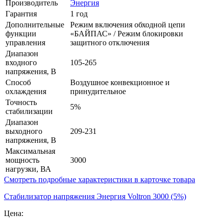
Производитель
Энергия
Гарантия
1 год
Дополнительные
Режим включения обходной цепи
функции
«БАЙПАС» / Режим блокировки
управления
защитного отключения
Диапазон
входного
105-265
напряжения, В
Способ
Воздушное конвекционное и
охлаждения
принудительное
Точность
5%
стабилизации
Диапазон
выходного
209-231
напряжения, В
Максимальная
мощность
3000
нагрузки, ВА
Смотреть подробные характеристики в карточке товара
Стабилизатор напряжения Энергия Voltron 3000 (5%)
Цена: