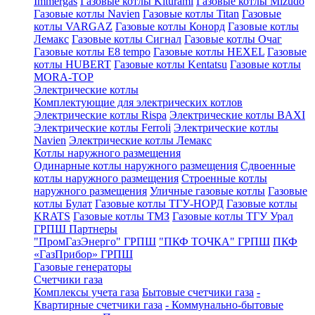
Immergas
Газовые котлы Kiturami
Газовые котлы Mizudo
Газовые котлы Navien
Газовые котлы Titan
Газовые
котлы VARGAZ
Газовые котлы Конорд
Газовые котлы
Лемакс
Газовые котлы Сигнал
Газовые котлы Очаг
Газовые котлы E8 tempo
Газовые котлы HEXEL
Газовые
котлы HUBERT
Газовые котлы Kentatsu
Газовые котлы
MORA-TOP
Электрические котлы
Комплектующие для электрических котлов
Электрические котлы Rispa
Электрические котлы BAXI
Электрические котлы Ferroli
Электрические котлы
Navien
Электрические котлы Лемакс
Котлы наружного размещения
Одинарные котлы наружного размещения
Сдвоенные
котлы наружного размещения
Строенные котлы
наружного размещения
Уличные газовые котлы
Газовые
котлы Булат
Газовые котлы ТГУ-НОРД
Газовые котлы
KRATS
Газовые котлы ТМЗ
Газовые котлы ТГУ Урал
ГРПШ Партнеры
"ПромГазЭнерго" ГРПШ
"ПКФ ТОЧКА" ГРПШ
ПКФ
«ГазПрибор» ГРПШ
Газовые генераторы
Счетчики газа
Комплексы учета газа
Бытовые счетчики газа
-
Квартирные счетчики газа
- Коммунально-бытовые