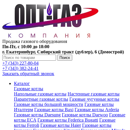
Продажа газового оборудования
Пн-Пт, с 10:00 до 18:00
г. Екатеринбург, Сибирский тракт (дублер), 6 (Домострой)
Поиск
+7 (343) 227-80-04
+7 (343) 382-24-41
Заказать обратный звонок
Каталог
Газовые котлы
Напольные газовые котлы
Настенные газовые котлы
Парапетные газовые котлы
Газовые чугунные котлы
Газовые котлы большой мощности
Газовые котлы
Италтерм
Газовые котлы Baxi
Газовые котлы Arderia
Газовые котлы Daesung
Газовые котлы Daewoo
Газовые
котлы ECA
Газовые котлы Federica Bugatti
Газовые
котлы Ferroli
Газовые котлы Haier
Газовые котлы