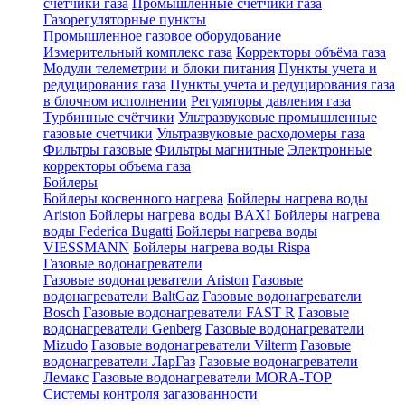
счетчики газа
Промышленные счетчики газа
Газорегуляторные пункты
Промышленное газовое оборудование
Измерительный комплекс газа
Корректоры объёма газа
Модули телеметрии и блоки питания
Пункты учета и
редуцирования газа
Пункты учета и редуцирования газа
в блочном исполнении
Регуляторы давления газа
Турбинные счётчики
Ультразвуковые промышленные
газовые счетчики
Ультразвуковые расходомеры газа
Фильтры газовые
Фильтры магнитные
Электронные
корректоры объема газа
Бойлеры
Бойлеры косвенного нагрева
Бойлеры нагрева воды
Ariston
Бойлеры нагрева воды BAXI
Бойлеры нагрева
воды Federica Bugatti
Бойлеры нагрева воды
VIESSMANN
Бойлеры нагрева воды Rispa
Газовые водонагреватели
Газовые водонагреватели Ariston
Газовые
водонагреватели BaltGaz
Газовые водонагреватели
Bosch
Газовые водонагреватели FAST R
Газовые
водонагреватели Genberg
Газовые водонагреватели
Mizudo
Газовые водонагреватели Vilterm
Газовые
водонагреватели ЛарГаз
Газовые водонагреватели
Лемакс
Газовые водонагреватели MORA-TOP
Системы контроля загазованности