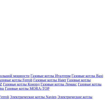
большой мощности
Газовые котлы Италтерм
Газовые котлы Baxi
азовые котлы Ferroli
Газовые котлы Haier
Газовые котлы
AZ
Газовые котлы Конорд
Газовые котлы Лемакс
Газовые котлы
tsu
Газовые котлы MORA-TOP
erroli
Электрические котлы Navien
Электрические котлы