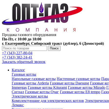
Продажа газового оборудования
Пн-Пт, с 10:00 до 18:00
г. Екатеринбург, Сибирский тракт (дублер), 6 (Домострой)
Поиск
+7 (343) 227-80-04
+7 (343) 382-24-41
Заказать обратный звонок
Каталог
Газовые котлы
Напольные газовые котлы
Настенные газовые котлы
Пара
Газовые котлы Arderia
Газовые котлы Daesung
Газовые к
Immergas
Газовые котлы Kiturami
Газовые котлы Mizudo
Г
Сигнал
Газовые котлы Очаг
Газовые котлы E8 tempo
Газ
Электрические котлы
Комплектующие для электрических котлов
Электрические
Лемакс