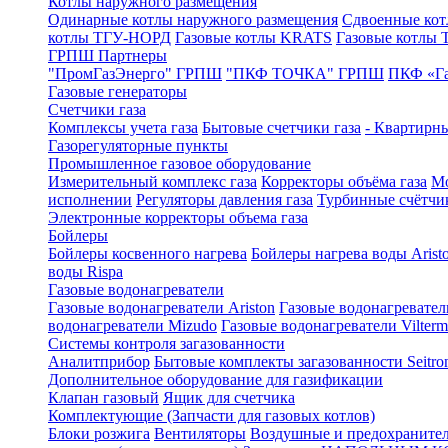
Котлы наружного размещения
Одинарные котлы наружного размещения
Сдвоенные кот
котлы ТГУ-НОРД
Газовые котлы KRATS
Газовые котлы
ГРПШ Партнеры
"ПромГазЭнерго" ГРПШ
"ПКФ ТОЧКА" ГРПШ
ПКФ «Г
Газовые генераторы
Счетчики газа
Комплексы учета газа
Бытовые счетчики газа
- Квартирны
Газорегуляторные пункты
Промышленное газовое оборудование
Измерительный комплекс газа
Корректоры объёма газа
Мо
исполнении
Регуляторы давления газа
Турбинные счётчи
Электронные корректоры объема газа
Бойлеры
Бойлеры косвенного нагрева
Бойлеры нагрева воды Arist
воды Rispa
Газовые водонагреватели
Газовые водонагреватели Ariston
Газовые водонагревател
водонагреватели Mizudo
Газовые водонагреватели Vilterm
Системы контроля загазованности
Аналитприбор
Бытовые комплекты загазованности Seitro
Дополнительное оборудование для газификации
Клапан газовый
Ящик для счетчика
Комплектующие (Запчасти для газовых котлов)
Блоки розжига
Вентиляторы
Воздушные и предохраните