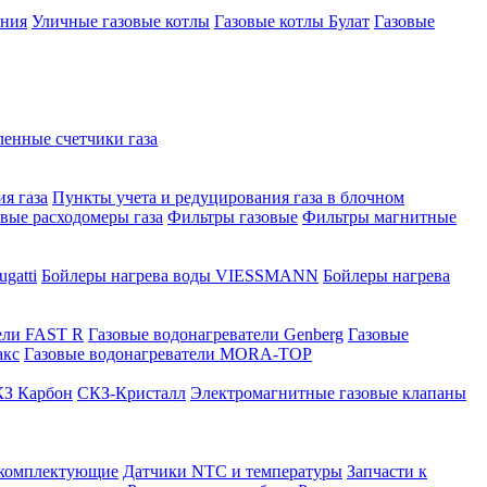
ения
Уличные газовые котлы
Газовые котлы Булат
Газовые
нные счетчики газа
я газа
Пункты учета и редуцирования газа в блочном
овые расходомеры газа
Фильтры газовые
Фильтры магнитные
gatti
Бойлеры нагрева воды VIESSMANN
Бойлеры нагрева
ели FAST R
Газовые водонагреватели Genberg
Газовые
акс
Газовые водонагреватели MORA-TOP
З Карбон
СКЗ-Кристалл
Электромагнитные газовые клапаны
 комплектующие
Датчики NTC и температуры
Запчасти к