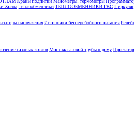
КОТЛАМ
Краны подпитки
Манометры, термометры
Программато
ки Холла
Теплообменники
ТЕПЛООБМЕННИКИ ГВС
Циркуляц
лизаторы напряжения
Источники бесперебойного питания
Релей
лючение газовых котлов
Монтаж газовой трубы к дому
Проектир