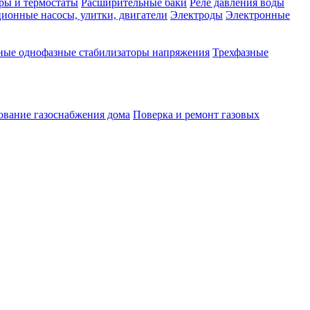
ры и термостаты
Расширительные баки
Реле давления воды
ионные насосы, улитки, двигатели
Электроды
Электронные
ные однофазные стабилизаторы напряжения
Трехфазные
ование газоснабжения дома
Поверка и ремонт газовых