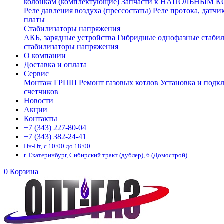
колонкам (комплектующие)
Запчасти к НАПОЛЬНЫМ 
Реле давления воздуха (прессостаты)
Реле протока, датчи
платы
Стабилизаторы напряжения
АКБ, зарядные устройства
Гибридные однофазные стаби
стабилизаторы напряжения
О компании
Доставка и оплата
Сервис
Монтаж ГРПШ
Ремонт газовых котлов
Установка и подк
счетчиков
Новости
Акции
Контакты
+7 (343) 227-80-04
+7 (343) 382-24-41
Пн-Пт, с 10:00 до 18:00
г. Екатеринбург, Сибирский тракт (дублер), 6 (Домострой)
0
Корзина