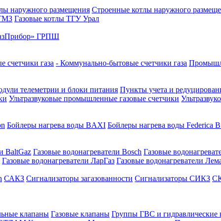
лы наружного размещения
Строенные котлы наружного размещ
 ТМЗ
Газовые котлы ТГУ Урал
азПрибор» ГРПШ
е счетчики газа
- Коммунально-бытовые счетчики газа
Промышле
дули телеметрии и блоки питания
Пункты учета и редуцировани
ки
Ультразвуковые промышленные газовые счетчики
Ультразвук
on
Бойлеры нагрева воды BAXI
Бойлеры нагрева воды Federica Bu
и BaltGaz
Газовые водонагреватели Bosch
Газовые водонагреват
Газовые водонагреватели ЛарГаз
Газовые водонагреватели Лем
n
САКЗ
Сигнализаторы загазованности
Сигнализаторы СИКЗ
СК
льные клапаны
Газовые клапаны
Группы ГВС и гидравлические