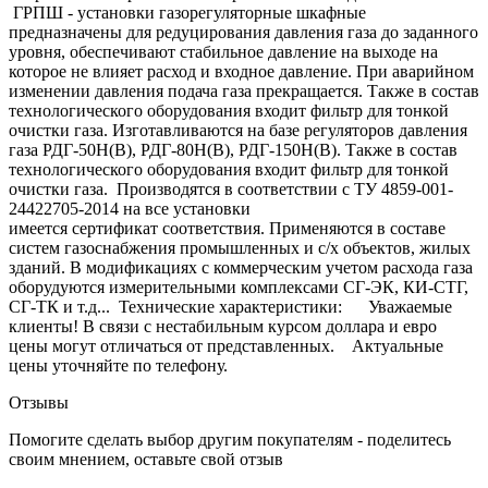
ГРПШ - установки газорегуляторные шкафные
предназначены для редуцирования давления газа до заданного
уровня, обеспечивают стабильное давление на выходе на
которое не влияет расход и входное давление. При аварийном
изменении давления подача газа прекращается. Также в состав
технологического оборудования входит фильтр для тонкой
очистки газа. Изготавливаются на базе регуляторов давления
газа РДГ-50Н(В), РДГ-80Н(В), РДГ-150Н(В). Также в состав
технологического оборудования входит фильтр для тонкой
очистки газа. Производятся в соответствии с ТУ 4859-001-
24422705-2014 на все установки
имеется сертификат соответствия. Применяются в составе
систем газоснабжения промышленных и с/х объектов, жилых
зданий. В модификациях с коммерческим учетом расхода газа
оборудуются измерительными комплексами СГ-ЭК, КИ-СТГ,
СГ-ТК и т.д... Технические характеристики: Уважаемые
клиенты! В связи с нестабильным курсом доллара и евро
цены могут отличаться от представленных. Актуальные
цены уточняйте по телефону.
Отзывы
Помогите сделать выбор другим покупателям - поделитесь
своим мнением, оставьте свой отзыв