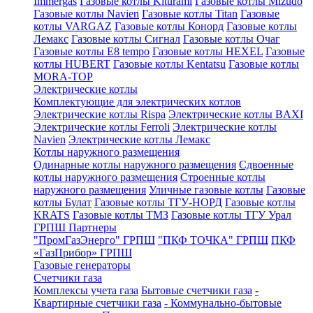
Immergas
Газовые котлы Kiturami
Газовые котлы Mizudo
Газовые котлы Navien
Газовые котлы Titan
Газовые
котлы VARGAZ
Газовые котлы Конорд
Газовые котлы
Лемакс
Газовые котлы Сигнал
Газовые котлы Очаг
Газовые котлы E8 tempo
Газовые котлы HEXEL
Газовые
котлы HUBERT
Газовые котлы Kentatsu
Газовые котлы
MORA-TOP
Электрические котлы
Комплектующие для электрических котлов
Электрические котлы Rispa
Электрические котлы BAXI
Электрические котлы Ferroli
Электрические котлы
Navien
Электрические котлы Лемакс
Котлы наружного размещения
Одинарные котлы наружного размещения
Сдвоенные
котлы наружного размещения
Строенные котлы
наружного размещения
Уличные газовые котлы
Газовые
котлы Булат
Газовые котлы ТГУ-НОРД
Газовые котлы
KRATS
Газовые котлы ТМЗ
Газовые котлы ТГУ Урал
ГРПШ Партнеры
"ПромГазЭнерго" ГРПШ
"ПКФ ТОЧКА" ГРПШ
ПКФ
«ГазПрибор» ГРПШ
Газовые генераторы
Счетчики газа
Комплексы учета газа
Бытовые счетчики газа
-
Квартирные счетчики газа
- Коммунально-бытовые