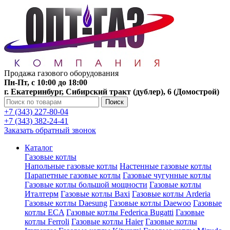
Продажа газового оборудования
Пн-Пт, с 10:00 до 18:00
г. Екатеринбург, Сибирский тракт (дублер), 6 (Домострой)
Поиск
+7 (343) 227-80-04
+7 (343) 382-24-41
Заказать обратный звонок
Каталог
Газовые котлы
Напольные газовые котлы
Настенные газовые котлы
Парапетные газовые котлы
Газовые чугунные котлы
Газовые котлы большой мощности
Газовые котлы
Италтерм
Газовые котлы Baxi
Газовые котлы Arderia
Газовые котлы Daesung
Газовые котлы Daewoo
Газовые
котлы ECA
Газовые котлы Federica Bugatti
Газовые
котлы Ferroli
Газовые котлы Haier
Газовые котлы