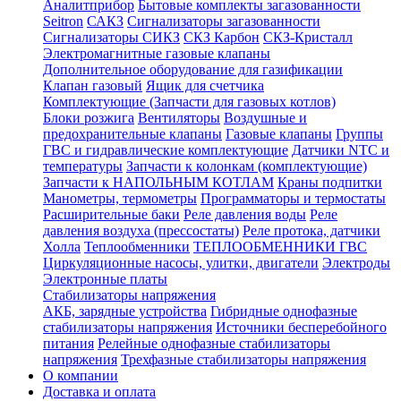
Аналитприбор
Бытовые комплекты загазованности
Seitron
САКЗ
Сигнализаторы загазованности
Сигнализаторы СИКЗ
СКЗ Карбон
СКЗ-Кристалл
Электромагнитные газовые клапаны
Дополнительное оборудование для газификации
Клапан газовый
Ящик для счетчика
Комплектующие (Запчасти для газовых котлов)
Блоки розжига
Вентиляторы
Воздушные и
предохранительные клапаны
Газовые клапаны
Группы
ГВС и гидравлические комплектующие
Датчики NTC и
температуры
Запчасти к колонкам (комплектующие)
Запчасти к НАПОЛЬНЫМ КОТЛАМ
Краны подпитки
Манометры, термометры
Программаторы и термостаты
Расширительные баки
Реле давления воды
Реле
давления воздуха (прессостаты)
Реле протока, датчики
Холла
Теплообменники
ТЕПЛООБМЕННИКИ ГВС
Циркуляционные насосы, улитки, двигатели
Электроды
Электронные платы
Стабилизаторы напряжения
АКБ, зарядные устройства
Гибридные однофазные
стабилизаторы напряжения
Источники бесперебойного
питания
Релейные однофазные стабилизаторы
напряжения
Трехфазные стабилизаторы напряжения
О компании
Доставка и оплата