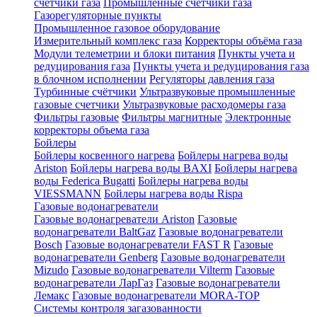
счетчики газа
Промышленные счетчики газа
Газорегуляторные пункты
Промышленное газовое оборудование
Измерительный комплекс газа
Корректоры объёма газа
Модули телеметрии и блоки питания
Пункты учета и
редуцирования газа
Пункты учета и редуцирования газа
в блочном исполнении
Регуляторы давления газа
Турбинные счётчики
Ультразвуковые промышленные
газовые счетчики
Ультразвуковые расходомеры газа
Фильтры газовые
Фильтры магнитные
Электронные
корректоры объема газа
Бойлеры
Бойлеры косвенного нагрева
Бойлеры нагрева воды
Ariston
Бойлеры нагрева воды BAXI
Бойлеры нагрева
воды Federica Bugatti
Бойлеры нагрева воды
VIESSMANN
Бойлеры нагрева воды Rispa
Газовые водонагреватели
Газовые водонагреватели Ariston
Газовые
водонагреватели BaltGaz
Газовые водонагреватели
Bosch
Газовые водонагреватели FAST R
Газовые
водонагреватели Genberg
Газовые водонагреватели
Mizudo
Газовые водонагреватели Vilterm
Газовые
водонагреватели ЛарГаз
Газовые водонагреватели
Лемакс
Газовые водонагреватели MORA-TOP
Системы контроля загазованности