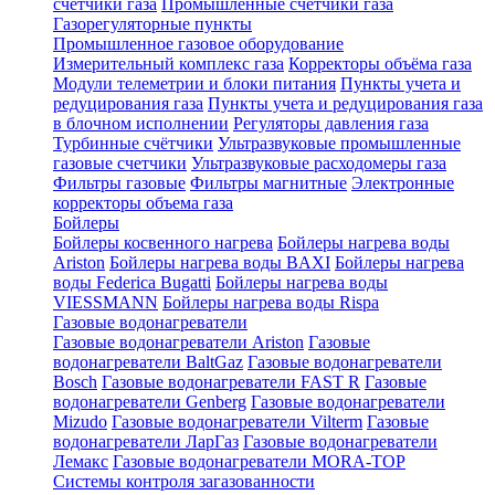
счетчики газа
Промышленные счетчики газа
Газорегуляторные пункты
Промышленное газовое оборудование
Измерительный комплекс газа
Корректоры объёма газа
Модули телеметрии и блоки питания
Пункты учета и
редуцирования газа
Пункты учета и редуцирования газа
в блочном исполнении
Регуляторы давления газа
Турбинные счётчики
Ультразвуковые промышленные
газовые счетчики
Ультразвуковые расходомеры газа
Фильтры газовые
Фильтры магнитные
Электронные
корректоры объема газа
Бойлеры
Бойлеры косвенного нагрева
Бойлеры нагрева воды
Ariston
Бойлеры нагрева воды BAXI
Бойлеры нагрева
воды Federica Bugatti
Бойлеры нагрева воды
VIESSMANN
Бойлеры нагрева воды Rispa
Газовые водонагреватели
Газовые водонагреватели Ariston
Газовые
водонагреватели BaltGaz
Газовые водонагреватели
Bosch
Газовые водонагреватели FAST R
Газовые
водонагреватели Genberg
Газовые водонагреватели
Mizudo
Газовые водонагреватели Vilterm
Газовые
водонагреватели ЛарГаз
Газовые водонагреватели
Лемакс
Газовые водонагреватели MORA-TOP
Системы контроля загазованности