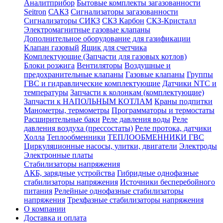
Аналитприбор
Бытовые комплекты загазованности
Seitron
САКЗ
Сигнализаторы загазованности
Сигнализаторы СИКЗ
СКЗ Карбон
СКЗ-Кристалл
Электромагнитные газовые клапаны
Дополнительное оборудование для газификации
Клапан газовый
Ящик для счетчика
Комплектующие (Запчасти для газовых котлов)
Блоки розжига
Вентиляторы
Воздушные и
предохранительные клапаны
Газовые клапаны
Группы
ГВС и гидравлические комплектующие
Датчики NTC и
температуры
Запчасти к колонкам (комплектующие)
Запчасти к НАПОЛЬНЫМ КОТЛАМ
Краны подпитки
Манометры, термометры
Программаторы и термостаты
Расширительные баки
Реле давления воды
Реле
давления воздуха (прессостаты)
Реле протока, датчики
Холла
Теплообменники
ТЕПЛООБМЕННИКИ ГВС
Циркуляционные насосы, улитки, двигатели
Электроды
Электронные платы
Стабилизаторы напряжения
АКБ, зарядные устройства
Гибридные однофазные
стабилизаторы напряжения
Источники бесперебойного
питания
Релейные однофазные стабилизаторы
напряжения
Трехфазные стабилизаторы напряжения
О компании
Доставка и оплата