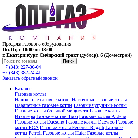
Продажа газового оборудования
Пн-Пт, с 10:00 до 18:00
г. Екатеринбург, Сибирский тракт (дублер), 6 (Домострой)
Поиск
+7 (343) 227-80-04
+7 (343) 382-24-41
Заказать обратный звонок
Каталог
Газовые котлы
Напольные газовые котлы
Настенные газовые котлы
Парапетные газовые котлы
Газовые чугунные котлы
Газовые котлы большой мощности
Газовые котлы
Италтерм
Газовые котлы Baxi
Газовые котлы Arderia
Газовые котлы Daesung
Газовые котлы Daewoo
Газовые
котлы ECA
Газовые котлы Federica Bugatti
Газовые
котлы Ferroli
Газовые котлы Haier
Газовые котлы