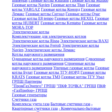
Immergas
Газовые котлы Kiturami
Газовые котлы Mizudo
Газовые котлы Navien
Газовые котлы Titan
Газовые
котлы VARGAZ
Газовые котлы Конорд
Газовые котлы
Лемакс
Газовые котлы Сигнал
Газовые котлы Очаг
Газовые котлы E8 tempo
Газовые котлы HEXEL
Газовые
котлы HUBERT
Газовые котлы Kentatsu
Газовые котлы
MORA-TOP
Электрические котлы
Комплектующие для электрических котлов
Электрические котлы Rispa
Электрические котлы BAXI
Электрические котлы Ferroli
Электрические котлы
Navien
Электрические котлы Лемакс
Котлы наружного размещения
Одинарные котлы наружного размещения
Сдвоенные
котлы наружного размещения
Строенные котлы
наружного размещения
Уличные газовые котлы
Газовые
котлы Булат
Газовые котлы ТГУ-НОРД
Газовые котлы
KRATS
Газовые котлы ТМЗ
Газовые котлы ТГУ Урал
ГРПШ Партнеры
"ПромГазЭнерго" ГРПШ
"ПКФ ТОЧКА" ГРПШ
ПКФ
«ГазПрибор» ГРПШ
Газовые генераторы
Счетчики газа
Комплексы учета газа
Бытовые счетчики газа
-
Квартирные счетчики газа
- Коммунально-бытовые