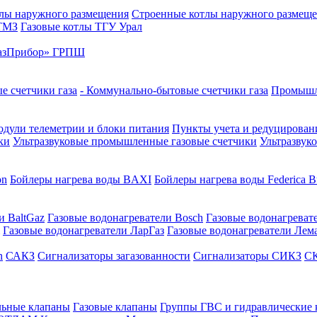
лы наружного размещения
Строенные котлы наружного размещ
 ТМЗ
Газовые котлы ТГУ Урал
азПрибор» ГРПШ
е счетчики газа
- Коммунально-бытовые счетчики газа
Промышле
дули телеметрии и блоки питания
Пункты учета и редуцировани
ки
Ультразвуковые промышленные газовые счетчики
Ультразвук
on
Бойлеры нагрева воды BAXI
Бойлеры нагрева воды Federica Bu
и BaltGaz
Газовые водонагреватели Bosch
Газовые водонагреват
Газовые водонагреватели ЛарГаз
Газовые водонагреватели Лем
n
САКЗ
Сигнализаторы загазованности
Сигнализаторы СИКЗ
СК
льные клапаны
Газовые клапаны
Группы ГВС и гидравлические