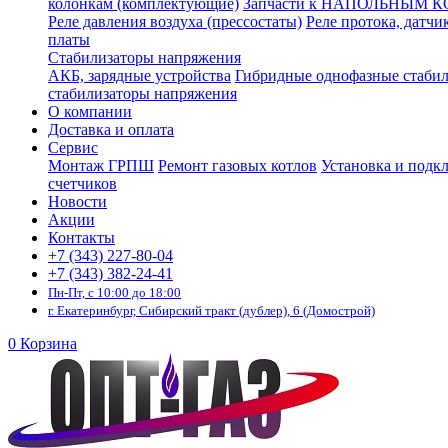
колонкам (комплектующие)
Запчасти к НАПОЛЬНЫМ 
Реле давления воздуха (прессостаты)
Реле протока, датчи
платы
Стабилизаторы напряжения
АКБ, зарядные устройства
Гибридные однофазные стаби
стабилизаторы напряжения
О компании
Доставка и оплата
Сервис
Монтаж ГРПШ
Ремонт газовых котлов
Установка и подк
счетчиков
Новости
Акции
Контакты
+7 (343) 227-80-04
+7 (343) 382-24-41
Пн-Пт, с 10:00 до 18:00
г. Екатеринбург, Сибирский тракт (дублер), 6 (Домострой)
0
Корзина