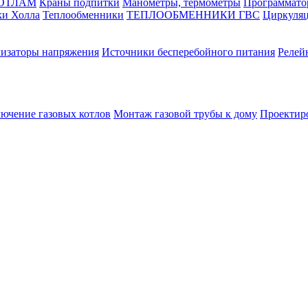
КОТЛАМ
Краны подпитки
Манометры, термометры
Программато
ки Холла
Теплообменники
ТЕПЛООБМЕННИКИ ГВС
Циркуляц
лизаторы напряжения
Источники бесперебойного питания
Релей
лючение газовых котлов
Монтаж газовой трубы к дому
Проектир