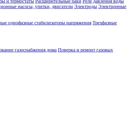
ры и термостаты
Расширительные баки
Реле давления воды
ионные насосы, улитки, двигатели
Электроды
Электронные
ные однофазные стабилизаторы напряжения
Трехфазные
ование газоснабжения дома
Поверка и ремонт газовых