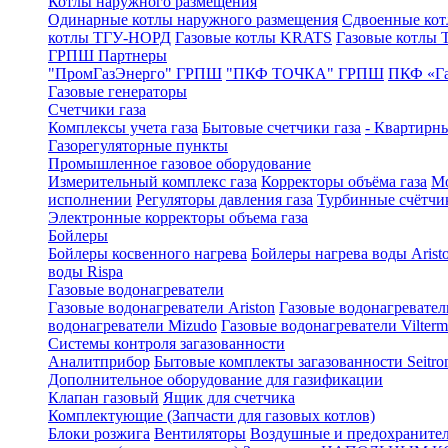
Котлы наружного размещения
Одинарные котлы наружного размещения
Сдвоенные кот
котлы ТГУ-НОРД
Газовые котлы KRATS
Газовые котлы
ГРПШ Партнеры
"ПромГазЭнерго" ГРПШ
"ПКФ ТОЧКА" ГРПШ
ПКФ «Г
Газовые генераторы
Счетчики газа
Комплексы учета газа
Бытовые счетчики газа
- Квартирны
Газорегуляторные пункты
Промышленное газовое оборудование
Измерительный комплекс газа
Корректоры объёма газа
Мо
исполнении
Регуляторы давления газа
Турбинные счётчи
Электронные корректоры объема газа
Бойлеры
Бойлеры косвенного нагрева
Бойлеры нагрева воды Arist
воды Rispa
Газовые водонагреватели
Газовые водонагреватели Ariston
Газовые водонагревател
водонагреватели Mizudo
Газовые водонагреватели Vilterm
Системы контроля загазованности
Аналитприбор
Бытовые комплекты загазованности Seitro
Дополнительное оборудование для газификации
Клапан газовый
Ящик для счетчика
Комплектующие (Запчасти для газовых котлов)
Блоки розжига
Вентиляторы
Воздушные и предохраните