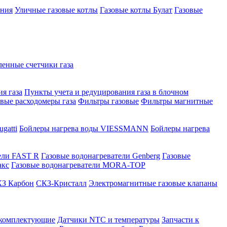
ения
Уличные газовые котлы
Газовые котлы Булат
Газовые
нные счетчики газа
я газа
Пункты учета и редуцирования газа в блочном
овые расходомеры газа
Фильтры газовые
Фильтры магнитные
gatti
Бойлеры нагрева воды VIESSMANN
Бойлеры нагрева
ели FAST R
Газовые водонагреватели Genberg
Газовые
акс
Газовые водонагреватели MORA-TOP
З Карбон
СКЗ-Кристалл
Электромагнитные газовые клапаны
 комплектующие
Датчики NTC и температуры
Запчасти к