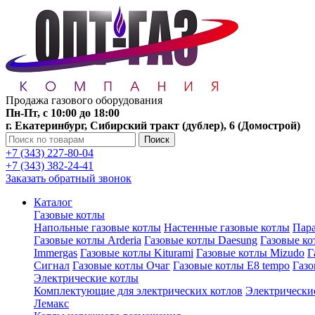
Продажа газового оборудования
Пн-Пт, с 10:00 до 18:00
г. Екатеринбург, Сибирский тракт (дублер), 6 (Домострой)
Поиск
+7 (343) 227-80-04
+7 (343) 382-24-41
Заказать обратный звонок
Каталог
Газовые котлы
Напольные газовые котлы
Настенные газовые котлы
Пара
Газовые котлы Arderia
Газовые котлы Daesung
Газовые к
Immergas
Газовые котлы Kiturami
Газовые котлы Mizudo
Г
Сигнал
Газовые котлы Очаг
Газовые котлы E8 tempo
Газ
Электрические котлы
Комплектующие для электрических котлов
Электрические
Лемакс