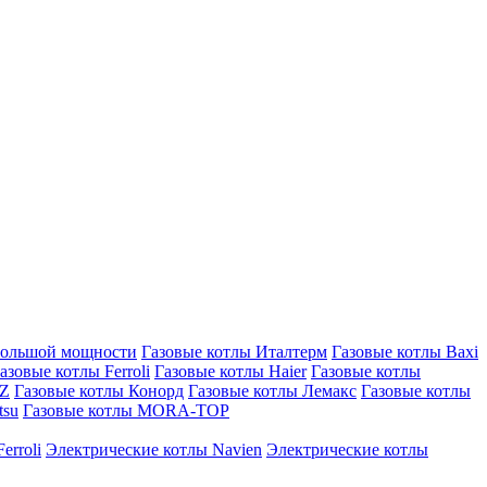
большой мощности
Газовые котлы Италтерм
Газовые котлы Baxi
азовые котлы Ferroli
Газовые котлы Haier
Газовые котлы
AZ
Газовые котлы Конорд
Газовые котлы Лемакс
Газовые котлы
tsu
Газовые котлы MORA-TOP
erroli
Электрические котлы Navien
Электрические котлы