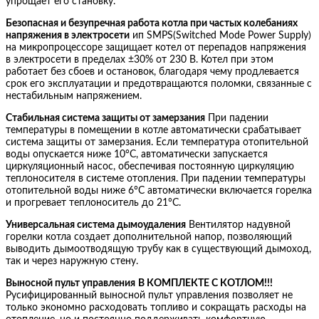
упрощает его становку.
Безопасная и безупречная работа котла при частых колебаниях
напряжения в электросети
ип SMPS(Switched Mode Power Supply)
на микропроцессоре защищает котел от перепадов напряжения
в электросети в пределах ±30% от 230 В. Котел при этом
работает без сбоев и остановок, благодаря чему продлевается
срок его эксплуатации и предотвращаются поломки, связанные с
нестабильным напряжением.
Стабильная система защиты от замерзания
При падении
температуры в помещении в котле автоматически срабатывает
система защиты от замерзания. Если температура отопительной
воды опускается ниже 10°С, автоматически запускается
циркуляционный насос, обеспечивая постоянную циркуляцию
теплоносителя в системе отопления. При падении температуры
отопительной воды ниже 6°С автоматически включается горелка
и прогревает теплоноситель до 21°С.
Универсальная система дымоудаления
Вентилятор надувной
горелки котла создает дополнительной напор, позволяющий
выводить дымоотводящую трубу как в существующий дымоход,
так и через наружную стену.
Выносной пульт управления
В КОМПЛЕКТЕ С КОТЛОМ!!!
Русифицированный выносной пульт управления позволяет не
только экономно расходовать топливо и сокращать расходы на