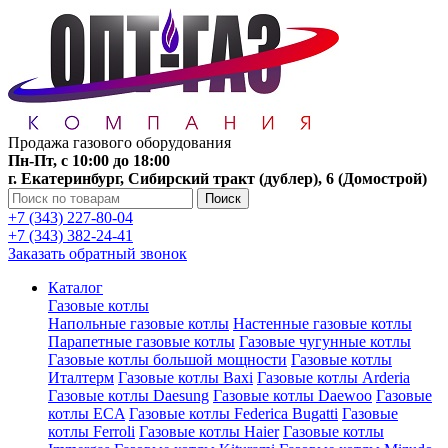
Продажа газового оборудования
Пн-Пт, с 10:00 до 18:00
г. Екатеринбург, Сибирский тракт (дублер), 6 (Домострой)
Поиск
+7 (343) 227-80-04
+7 (343) 382-24-41
Заказать обратный звонок
Каталог
Газовые котлы
Напольные газовые котлы
Настенные газовые котлы
Парапетные газовые котлы
Газовые чугунные котлы
Газовые котлы большой мощности
Газовые котлы
Италтерм
Газовые котлы Baxi
Газовые котлы Arderia
Газовые котлы Daesung
Газовые котлы Daewoo
Газовые
котлы ECA
Газовые котлы Federica Bugatti
Газовые
котлы Ferroli
Газовые котлы Haier
Газовые котлы