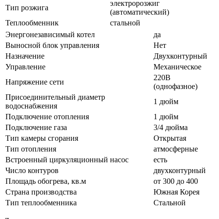
электророзжиг
Тип розжига
(автоматический)
Теплообменник
стальной
Энергонезависимый котел
да
Выносной блок управления
Нет
Назначение
Двухконтурный
Управление
Механическое
220В
Напряжение сети
(однофазное)
Присоединительный диаметр
1 дюйм
водоснабжения
Подключение отопления
1 дюйм
Подключение газа
3/4 дюйма
Тип камеры сгорания
Открытая
Тип отопления
атмосферные
Встроенный циркуляционный насос
есть
Число контуров
двухконтурный
Площадь обогрева, кв.м
от 300 до 400
Страна производства
Южная Корея
Тип теплообменника
Стальной