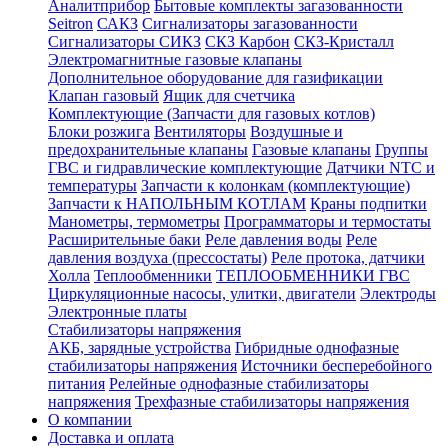
Аналитприбор
Бытовые комплекты загазованности
Seitron
САКЗ
Сигнализаторы загазованности
Сигнализаторы СИКЗ
СКЗ Карбон
СКЗ-Кристалл
Электромагнитные газовые клапаны
Дополнительное оборудование для газификации
Клапан газовый
Ящик для счетчика
Комплектующие (Запчасти для газовых котлов)
Блоки розжига
Вентиляторы
Воздушные и
предохранительные клапаны
Газовые клапаны
Группы
ГВС и гидравлические комплектующие
Датчики NTC и
температуры
Запчасти к колонкам (комплектующие)
Запчасти к НАПОЛЬНЫМ КОТЛАМ
Краны подпитки
Манометры, термометры
Программаторы и термостаты
Расширительные баки
Реле давления воды
Реле
давления воздуха (прессостаты)
Реле протока, датчики
Холла
Теплообменники
ТЕПЛООБМЕННИКИ ГВС
Циркуляционные насосы, улитки, двигатели
Электроды
Электронные платы
Стабилизаторы напряжения
АКБ, зарядные устройства
Гибридные однофазные
стабилизаторы напряжения
Источники бесперебойного
питания
Релейные однофазные стабилизаторы
напряжения
Трехфазные стабилизаторы напряжения
О компании
Доставка и оплата