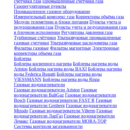
счетчики газа
Промышленные счетчики газа
Газорегуляторные пункты
Промышленное газовое оборудование
Измерительный комплекс газа
Корректоры объёма газа
Модули телеметрии и блоки питания
Пункты учета и
редуцирования газа
Пункты учета и редуцирования газа
в блочном исполнении
Регуляторы давления газа
Турбинные счётчики
Ультразвуковые промышленные
газовые счетчики
Ультразвуковые расходомеры газа
Фильтры газовые
Фильтры магнитные
Электронные
корректоры объема газа
Бойлеры
Бойлеры косвенного нагрева
Бойлеры нагрева воды
Ariston
Бойлеры нагрева воды BAXI
Бойлеры нагрева
воды Federica Bugatti
Бойлеры нагрева воды
VIESSMANN
Бойлеры нагрева воды Rispa
Газовые водонагреватели
Газовые водонагреватели Ariston
Газовые
водонагреватели BaltGaz
Газовые водонагреватели
Bosch
Газовые водонагреватели FAST R
Газовые
водонагреватели Genberg
Газовые водонагреватели
Mizudo
Газовые водонагреватели Vilterm
Газовые
водонагреватели ЛарГаз
Газовые водонагреватели
Лемакс
Газовые водонагреватели MORA-TOP
Системы контроля загазованности