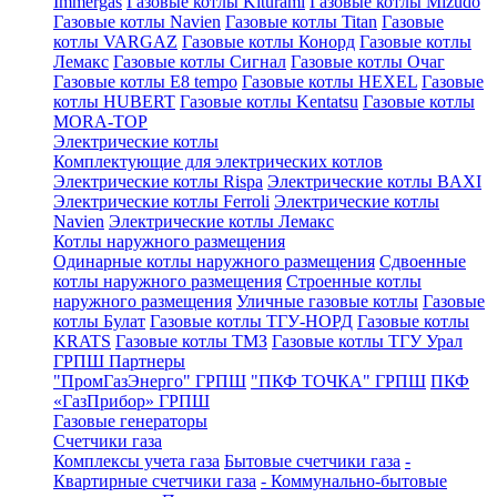
Immergas
Газовые котлы Kiturami
Газовые котлы Mizudo
Газовые котлы Navien
Газовые котлы Titan
Газовые
котлы VARGAZ
Газовые котлы Конорд
Газовые котлы
Лемакс
Газовые котлы Сигнал
Газовые котлы Очаг
Газовые котлы E8 tempo
Газовые котлы HEXEL
Газовые
котлы HUBERT
Газовые котлы Kentatsu
Газовые котлы
MORA-TOP
Электрические котлы
Комплектующие для электрических котлов
Электрические котлы Rispa
Электрические котлы BAXI
Электрические котлы Ferroli
Электрические котлы
Navien
Электрические котлы Лемакс
Котлы наружного размещения
Одинарные котлы наружного размещения
Сдвоенные
котлы наружного размещения
Строенные котлы
наружного размещения
Уличные газовые котлы
Газовые
котлы Булат
Газовые котлы ТГУ-НОРД
Газовые котлы
KRATS
Газовые котлы ТМЗ
Газовые котлы ТГУ Урал
ГРПШ Партнеры
"ПромГазЭнерго" ГРПШ
"ПКФ ТОЧКА" ГРПШ
ПКФ
«ГазПрибор» ГРПШ
Газовые генераторы
Счетчики газа
Комплексы учета газа
Бытовые счетчики газа
-
Квартирные счетчики газа
- Коммунально-бытовые