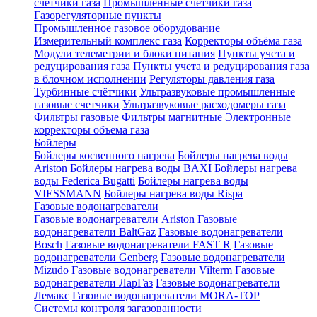
счетчики газа
Промышленные счетчики газа
Газорегуляторные пункты
Промышленное газовое оборудование
Измерительный комплекс газа
Корректоры объёма газа
Модули телеметрии и блоки питания
Пункты учета и
редуцирования газа
Пункты учета и редуцирования газа
в блочном исполнении
Регуляторы давления газа
Турбинные счётчики
Ультразвуковые промышленные
газовые счетчики
Ультразвуковые расходомеры газа
Фильтры газовые
Фильтры магнитные
Электронные
корректоры объема газа
Бойлеры
Бойлеры косвенного нагрева
Бойлеры нагрева воды
Ariston
Бойлеры нагрева воды BAXI
Бойлеры нагрева
воды Federica Bugatti
Бойлеры нагрева воды
VIESSMANN
Бойлеры нагрева воды Rispa
Газовые водонагреватели
Газовые водонагреватели Ariston
Газовые
водонагреватели BaltGaz
Газовые водонагреватели
Bosch
Газовые водонагреватели FAST R
Газовые
водонагреватели Genberg
Газовые водонагреватели
Mizudo
Газовые водонагреватели Vilterm
Газовые
водонагреватели ЛарГаз
Газовые водонагреватели
Лемакс
Газовые водонагреватели MORA-TOP
Системы контроля загазованности