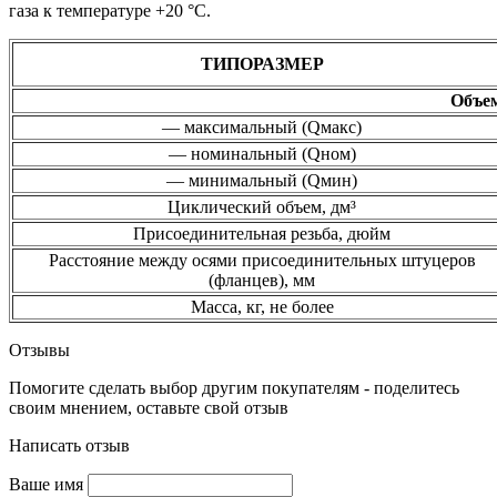
газа к температуре +20 °С.
ТИПОРАЗМЕР
Объем
— максимальный (Qмакс)
— номинальный (Qном)
— минимальный (Qмин)
Циклический объем, дм³
Присоединительная резьба, дюйм
Расстояние между осями присоединительных штуцеров
(фланцев), мм
Масса, кг, не более
Отзывы
Помогите сделать выбор другим покупателям - поделитесь
своим мнением, оставьте свой отзыв
Написать отзыв
Ваше имя