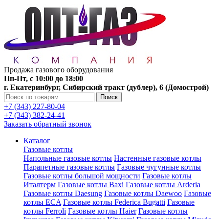
Продажа газового оборудования
Пн-Пт, с 10:00 до 18:00
г. Екатеринбург, Сибирский тракт (дублер), 6 (Домострой)
Поиск
+7 (343) 227-80-04
+7 (343) 382-24-41
Заказать обратный звонок
Каталог
Газовые котлы
Напольные газовые котлы
Настенные газовые котлы
Парапетные газовые котлы
Газовые чугунные котлы
Газовые котлы большой мощности
Газовые котлы
Италтерм
Газовые котлы Baxi
Газовые котлы Arderia
Газовые котлы Daesung
Газовые котлы Daewoo
Газовые
котлы ECA
Газовые котлы Federica Bugatti
Газовые
котлы Ferroli
Газовые котлы Haier
Газовые котлы