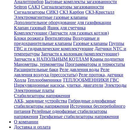
Аналитприбор
Бытовые комплекты загазованности
Seitron
САКЗ
Сигнализаторы загазованности
Сигнализаторы СИКЗ
СКЗ Карбон
СКЗ-Кристалл
Электромагнитные газовые клапаны
Дополнительное оборудование для газификации
Клапан газовый
Ящик для счетчика
Комплектующие (Запчасти для газовых котлов)
Блоки розжига
Вентиляторы
Воздушные и
предохранительные клапаны
Газовые клапаны
Группы
ГВС и гидравлические комплектующие
Датчики NTC и
температуры
Запчасти к колонкам (комплектующие)
Запчасти к НАПОЛЬНЫМ КОТЛАМ
Краны подпитки
Манометры, термометры
Программаторы и термостаты
Расширительные баки
Реле давления воды
Реле
давления воздуха (прессостаты)
Реле протока, датчики
Холла
Теплообменники
ТЕПЛООБМЕННИКИ ГВС
Циркуляционные насосы, улитки, двигатели
Электроды
Электронные платы
Стабилизаторы напряжения
АКБ, зарядные устройства
Гибридные однофазные
стабилизаторы напряжения
Источники бесперебойного
питания
Релейные однофазные стабилизаторы
напряжения
Трехфазные стабилизаторы напряжения
О компании
Доставка и оплата