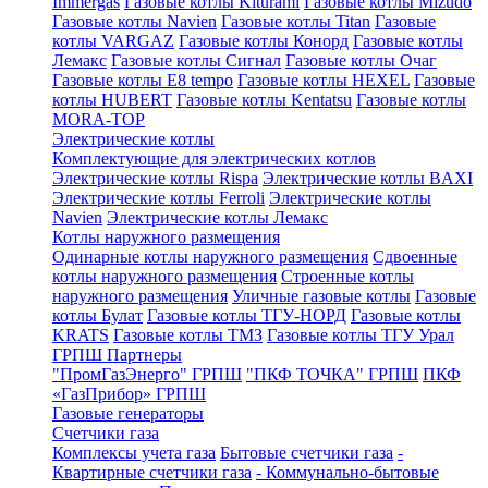
Immergas
Газовые котлы Kiturami
Газовые котлы Mizudo
Газовые котлы Navien
Газовые котлы Titan
Газовые
котлы VARGAZ
Газовые котлы Конорд
Газовые котлы
Лемакс
Газовые котлы Сигнал
Газовые котлы Очаг
Газовые котлы E8 tempo
Газовые котлы HEXEL
Газовые
котлы HUBERT
Газовые котлы Kentatsu
Газовые котлы
MORA-TOP
Электрические котлы
Комплектующие для электрических котлов
Электрические котлы Rispa
Электрические котлы BAXI
Электрические котлы Ferroli
Электрические котлы
Navien
Электрические котлы Лемакс
Котлы наружного размещения
Одинарные котлы наружного размещения
Сдвоенные
котлы наружного размещения
Строенные котлы
наружного размещения
Уличные газовые котлы
Газовые
котлы Булат
Газовые котлы ТГУ-НОРД
Газовые котлы
KRATS
Газовые котлы ТМЗ
Газовые котлы ТГУ Урал
ГРПШ Партнеры
"ПромГазЭнерго" ГРПШ
"ПКФ ТОЧКА" ГРПШ
ПКФ
«ГазПрибор» ГРПШ
Газовые генераторы
Счетчики газа
Комплексы учета газа
Бытовые счетчики газа
-
Квартирные счетчики газа
- Коммунально-бытовые