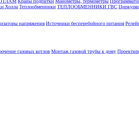
КОТЛАМ
Краны подпитки
Манометры, термометры
Программато
ки Холла
Теплообменники
ТЕПЛООБМЕННИКИ ГВС
Циркуляц
лизаторы напряжения
Источники бесперебойного питания
Релей
лючение газовых котлов
Монтаж газовой трубы к дому
Проектир