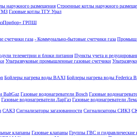
лы наружного размещения
Строенные котлы наружного размещ
 ТМЗ
Газовые котлы ТГУ Урал
азПрибор» ГРПШ
е счетчики газа
- Коммунально-бытовые счетчики газа
Промышле
дули телеметрии и блоки питания
Пункты учета и редуцировани
ки
Ультразвуковые промышленные газовые счетчики
Ультразвук
on
Бойлеры нагрева воды BAXI
Бойлеры нагрева воды Federica Bu
и BaltGaz
Газовые водонагреватели Bosch
Газовые водонагреват
Газовые водонагреватели ЛарГаз
Газовые водонагреватели Лем
n
САКЗ
Сигнализаторы загазованности
Сигнализаторы СИКЗ
СК
льные клапаны
Газовые клапаны
Группы ГВС и гидравлические