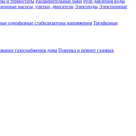
ры и термостаты
Расширительные баки
Реле давления воды
ионные насосы, улитки, двигатели
Электроды
Электронные
ные однофазные стабилизаторы напряжения
Трехфазные
ование газоснабжения дома
Поверка и ремонт газовых