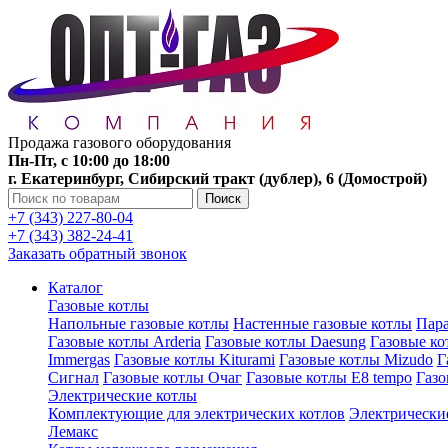
Продажа газового оборудования
Пн-Пт, с 10:00 до 18:00
г. Екатеринбург, Сибирский тракт (дублер), 6 (Домострой)
Поиск
+7 (343) 227-80-04
+7 (343) 382-24-41
Заказать обратный звонок
Каталог
Газовые котлы
Напольные газовые котлы
Настенные газовые котлы
Пара
Газовые котлы Arderia
Газовые котлы Daesung
Газовые к
Immergas
Газовые котлы Kiturami
Газовые котлы Mizudo
Г
Сигнал
Газовые котлы Очаг
Газовые котлы E8 tempo
Газ
Электрические котлы
Комплектующие для электрических котлов
Электрические
Лемакс