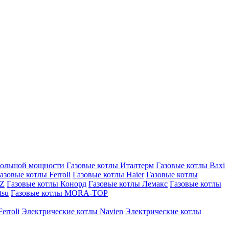
большой мощности
Газовые котлы Италтерм
Газовые котлы Baxi
азовые котлы Ferroli
Газовые котлы Haier
Газовые котлы
AZ
Газовые котлы Конорд
Газовые котлы Лемакс
Газовые котлы
tsu
Газовые котлы MORA-TOP
erroli
Электрические котлы Navien
Электрические котлы