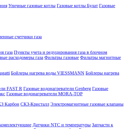
ения
Уличные газовые котлы
Газовые котлы Булат
Газовые
нные счетчики газа
я газа
Пункты учета и редуцирования газа в блочном
овые расходомеры газа
Фильтры газовые
Фильтры магнитные
gatti
Бойлеры нагрева воды VIESSMANN
Бойлеры нагрева
ели FAST R
Газовые водонагреватели Genberg
Газовые
акс
Газовые водонагреватели MORA-TOP
З Карбон
СКЗ-Кристалл
Электромагнитные газовые клапаны
 комплектующие
Датчики NTC и температуры
Запчасти к