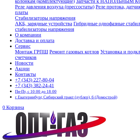
колонкам (комплектующие)
Запчасти к НАПОЛЬНЫМ 
Реле давления воздуха (прессостаты)
Реле протока, датчи
платы
Стабилизаторы напряжения
АКБ, зарядные устройства
Гибридные однофазные стаби
стабилизаторы напряжения
О компании
Доставка и оплата
Сервис
Монтаж ГРПШ
Ремонт газовых котлов
Установка и подк
счетчиков
Новости
Акции
Контакты
+7 (343) 227-80-04
+7 (343) 382-24-41
Пн-Пт, с 10:00 до 18:00
г. Екатеринбург, Сибирский тракт (дублер), 6 (Домострой)
0
Корзина