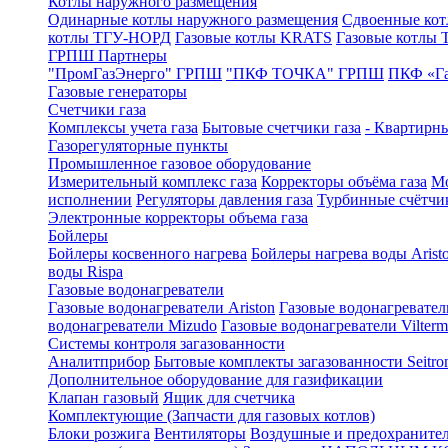
Котлы наружного размещения
Одинарные котлы наружного размещения
Сдвоенные кот
котлы ТГУ-НОРД
Газовые котлы KRATS
Газовые котлы
ГРПШ Партнеры
"ПромГазЭнерго" ГРПШ
"ПКФ ТОЧКА" ГРПШ
ПКФ «Г
Газовые генераторы
Счетчики газа
Комплексы учета газа
Бытовые счетчики газа
- Квартирны
Газорегуляторные пункты
Промышленное газовое оборудование
Измерительный комплекс газа
Корректоры объёма газа
Мо
исполнении
Регуляторы давления газа
Турбинные счётчи
Электронные корректоры объема газа
Бойлеры
Бойлеры косвенного нагрева
Бойлеры нагрева воды Arist
воды Rispa
Газовые водонагреватели
Газовые водонагреватели Ariston
Газовые водонагревател
водонагреватели Mizudo
Газовые водонагреватели Vilterm
Системы контроля загазованности
Аналитприбор
Бытовые комплекты загазованности Seitro
Дополнительное оборудование для газификации
Клапан газовый
Ящик для счетчика
Комплектующие (Запчасти для газовых котлов)
Блоки розжига
Вентиляторы
Воздушные и предохраните