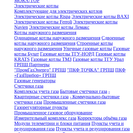
MORA-TOP
Электрические котлы
Комплектующие для электрических котлов
Электрические котлы Rispa
Электрические котлы BAXI
Электрические котлы Ferroli
Электрические котлы
Navien
Электрические котлы Лемакс
Котлы наружного размещения
Одинарные котлы наружного размещения
Сдвоенные
котлы наружного размещения
Строенные котлы
наружного размещения
Уличные газовые котлы
Газовые
котлы Булат
Газовые котлы ТГУ-НОРД
Газовые котлы
KRATS
Газовые котлы ТМЗ
Газовые котлы ТГУ Урал
ГРПШ Партнеры
"ПромГазЭнерго" ГРПШ
"ПКФ ТОЧКА" ГРПШ
ПКФ
«ГазПрибор» ГРПШ
Газовые генераторы
Счетчики газа
Комплексы учета газа
Бытовые счетчики газа
-
Квартирные счетчики газа
- Коммунально-бытовые
счетчики газа
Промышленные счетчики газа
Газорегуляторные пункты
Промышленное газовое оборудование
Измерительный комплекс газа
Корректоры объёма газа
Модули телеметрии и блоки питания
Пункты учета и
редуцирования газа
Пункты учета и редуцирования газа