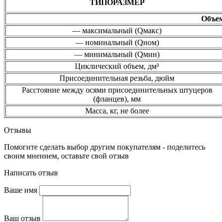
ТИПОРАЗМЕР
Объем
— максимальный (Qмакс)
— номинальный (Qном)
— минимальный (Qмин)
Циклический объем, дм³
Присоединительная резьба, дюйм
Расстояние между осями присоединительных штуцеров
(фланцев), мм
Масса, кг, не более
Отзывы
Помогите сделать выбор другим покупателям - поделитесь
своим мнением, оставьте свой отзыв
Написать отзыв
Ваше имя
Ваш отзыв