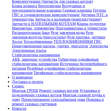
Комплектующие (Запчасти для газовых котлов)
Блоки розжига
Вентиляторы
Воздушные и
предохранительные клапаны
Газовые клапаны
Группы
ГВС и гидравлические комплектующие
Датчики NTC и
температуры
Запчасти к колонкам (комплектующие)
Запчасти к НАПОЛЬНЫМ КОТЛАМ
Краны подпитки
Манометры, термометры
Программаторы и термостаты
Расширительные баки
Реле давления воды
Реле
давления воздуха (прессостаты)
Реле протока, датчики
Холла
Теплообменники
ТЕПЛООБМЕННИКИ ГВС
Циркуляционные насосы, улитки, двигатели
Электроды
Электронные платы
Стабилизаторы напряжения
АКБ, зарядные устройства
Гибридные однофазные
стабилизаторы напряжения
Источники бесперебойного
питания
Релейные однофазные стабилизаторы
напряжения
Трехфазные стабилизаторы напряжения
О компании
Доставка и оплата
Сервис
Монтаж ГРПШ
Ремонт газовых котлов
Установка и
подключение газовых котлов
Монтаж газовой трубы к
дому
Проектирование газоснабжения дома
Поверка и
ремонт газовых счетчиков
Новости