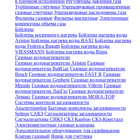
в блочном исполнении
Регуляторы давления газа
Турбинные счётчики
Ультразвуковые промышленные
газовые счетчики
Ультразвуковые расходомеры газа
Фильтры газовые
Фильтры магнитные
Электронные
корректоры объема газа
Бойлеры
Бойлеры косвенного нагрева
Бойлеры нагрева воды
Ariston
Бойлеры нагрева воды BAXI
Бойлеры нагрева
воды Federica Bugatti
Бойлеры нагрева воды
VIESSMANN
Бойлеры нагрева воды Rispa
Газовые водонагреватели
Газовые водонагреватели Ariston
Газовые
водонагреватели BaltGaz
Газовые водонагреватели
Bosch
Газовые водонагреватели FAST R
Газовые
водонагреватели Genberg
Газовые водонагреватели
Mizudo
Газовые водонагреватели Vilterm
Газовые
водонагреватели ЛарГаз
Газовые водонагреватели
Лемакс
Газовые водонагреватели MORA-TOP
Системы контроля загазованности
Аналитприбор
Бытовые комплекты загазованности
Seitron
САКЗ
Сигнализаторы загазованности
Сигнализаторы СИКЗ
СКЗ Карбон
СКЗ-Кристалл
Электромагнитные газовые клапаны
Дополнительное оборудование для газификации
Клапан газовый
Ящик для счетчика