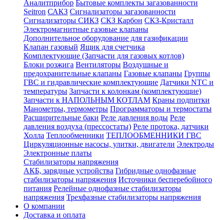
Аналитприбор
Бытовые комплекты загазованности
Seitron
САКЗ
Сигнализаторы загазованности
Сигнализаторы СИКЗ
СКЗ Карбон
СКЗ-Кристалл
Электромагнитные газовые клапаны
Дополнительное оборудование для газификации
Клапан газовый
Ящик для счетчика
Комплектующие (Запчасти для газовых котлов)
Блоки розжига
Вентиляторы
Воздушные и
предохранительные клапаны
Газовые клапаны
Группы
ГВС и гидравлические комплектующие
Датчики NTC и
температуры
Запчасти к колонкам (комплектующие)
Запчасти к НАПОЛЬНЫМ КОТЛАМ
Краны подпитки
Манометры, термометры
Программаторы и термостаты
Расширительные баки
Реле давления воды
Реле
давления воздуха (прессостаты)
Реле протока, датчики
Холла
Теплообменники
ТЕПЛООБМЕННИКИ ГВС
Циркуляционные насосы, улитки, двигатели
Электроды
Электронные платы
Стабилизаторы напряжения
АКБ, зарядные устройства
Гибридные однофазные
стабилизаторы напряжения
Источники бесперебойного
питания
Релейные однофазные стабилизаторы
напряжения
Трехфазные стабилизаторы напряжения
О компании
Доставка и оплата