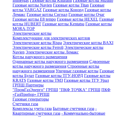
Immergas
Газовые котлы Kiturami
Газовые котлы Mizudo
Газовые котлы Navien
Газовые котлы Titan
Газовые
котлы VARGAZ
Газовые котлы Конорд
Газовые котлы
Лемакс
Газовые котлы Сигнал
Газовые котлы Очаг
Газовые котлы E8 tempo
Газовые котлы HEXEL
Газовые
котлы HUBERT
Газовые котлы Kentatsu
Газовые котлы
MORA-TOP
Электрические котлы
Комплектующие для электрических котлов
Электрические котлы Rispa
Электрические котлы BAXI
Электрические котлы Ferroli
Электрические котлы
Navien
Электрические котлы Лемакс
Котлы наружного размещения
Одинарные котлы наружного размещения
Сдвоенные
котлы наружного размещения
Строенные котлы
наружного размещения
Уличные газовые котлы
Газовые
котлы Булат
Газовые котлы ТГУ-НОРД
Газовые котлы
KRATS
Газовые котлы ТМЗ
Газовые котлы ТГУ Урал
ГРПШ Партнеры
"ПромГазЭнерго" ГРПШ
"ПКФ ТОЧКА" ГРПШ
ПКФ
«ГазПрибор» ГРПШ
Газовые генераторы
Счетчики газа
Комплексы учета газа
Бытовые счетчики газа
-
Квартирные счетчики газа
- Коммунально-бытовые