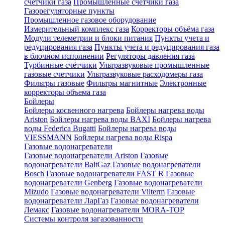
счетчики газа
Промышленные счетчики газа
Газорегуляторные пункты
Промышленное газовое оборудование
Измерительный комплекс газа
Корректоры объёма газа
Модули телеметрии и блоки питания
Пункты учета и
редуцирования газа
Пункты учета и редуцирования газа
в блочном исполнении
Регуляторы давления газа
Турбинные счётчики
Ультразвуковые промышленные
газовые счетчики
Ультразвуковые расходомеры газа
Фильтры газовые
Фильтры магнитные
Электронные
корректоры объема газа
Бойлеры
Бойлеры косвенного нагрева
Бойлеры нагрева воды
Ariston
Бойлеры нагрева воды BAXI
Бойлеры нагрева
воды Federica Bugatti
Бойлеры нагрева воды
VIESSMANN
Бойлеры нагрева воды Rispa
Газовые водонагреватели
Газовые водонагреватели Ariston
Газовые
водонагреватели BaltGaz
Газовые водонагреватели
Bosch
Газовые водонагреватели FAST R
Газовые
водонагреватели Genberg
Газовые водонагреватели
Mizudo
Газовые водонагреватели Vilterm
Газовые
водонагреватели ЛарГаз
Газовые водонагреватели
Лемакс
Газовые водонагреватели MORA-TOP
Системы контроля загазованности