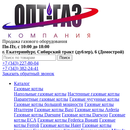
Продажа газового оборудования
Пн-Пт, с 10:00 до 18:00
г. Екатеринбург, Сибирский тракт (дублер), 6 (Домострой)
Поиск
+7 (343) 227-80-04
+7 (343) 382-24-41
Заказать обратный звонок
Каталог
Газовые котлы
Напольные газовые котлы
Настенные газовые котлы
Парапетные газовые котлы
Газовые чугунные котлы
Газовые котлы большой мощности
Газовые котлы
Италтерм
Газовые котлы Baxi
Газовые котлы Arderia
Газовые котлы Daesung
Газовые котлы Daewoo
Газовые
котлы ECA
Газовые котлы Federica Bugatti
Газовые
котлы Ferroli
Газовые котлы Haier
Газовые котлы