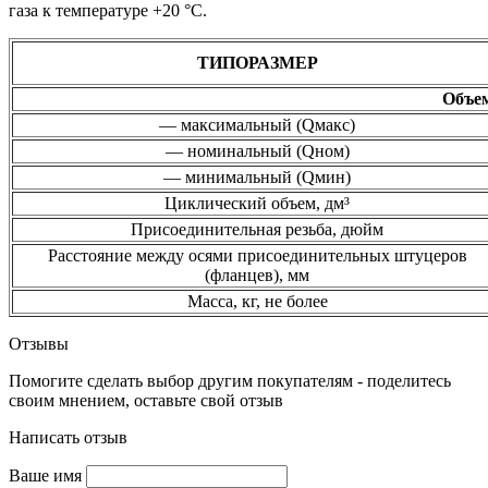
газа к температуре +20 °С.
ТИПОРАЗМЕР
Объем
— максимальный (Qмакс)
— номинальный (Qном)
— минимальный (Qмин)
Циклический объем, дм³
Присоединительная резьба, дюйм
Расстояние между осями присоединительных штуцеров
(фланцев), мм
Масса, кг, не более
Отзывы
Помогите сделать выбор другим покупателям - поделитесь
своим мнением, оставьте свой отзыв
Написать отзыв
Ваше имя