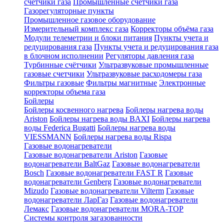
счетчики газа
Промышленные счетчики газа
Газорегуляторные пункты
Промышленное газовое оборудование
Измерительный комплекс газа
Корректоры объёма газа
Модули телеметрии и блоки питания
Пункты учета и
редуцирования газа
Пункты учета и редуцирования газа
в блочном исполнении
Регуляторы давления газа
Турбинные счётчики
Ультразвуковые промышленные
газовые счетчики
Ультразвуковые расходомеры газа
Фильтры газовые
Фильтры магнитные
Электронные
корректоры объема газа
Бойлеры
Бойлеры косвенного нагрева
Бойлеры нагрева воды
Ariston
Бойлеры нагрева воды BAXI
Бойлеры нагрева
воды Federica Bugatti
Бойлеры нагрева воды
VIESSMANN
Бойлеры нагрева воды Rispa
Газовые водонагреватели
Газовые водонагреватели Ariston
Газовые
водонагреватели BaltGaz
Газовые водонагреватели
Bosch
Газовые водонагреватели FAST R
Газовые
водонагреватели Genberg
Газовые водонагреватели
Mizudo
Газовые водонагреватели Vilterm
Газовые
водонагреватели ЛарГаз
Газовые водонагреватели
Лемакс
Газовые водонагреватели MORA-TOP
Системы контроля загазованности