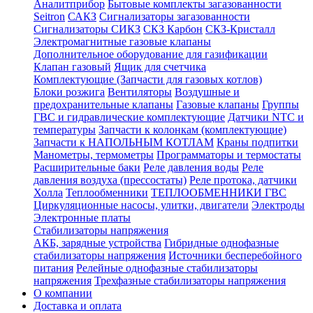
Аналитприбор
Бытовые комплекты загазованности
Seitron
САКЗ
Сигнализаторы загазованности
Сигнализаторы СИКЗ
СКЗ Карбон
СКЗ-Кристалл
Электромагнитные газовые клапаны
Дополнительное оборудование для газификации
Клапан газовый
Ящик для счетчика
Комплектующие (Запчасти для газовых котлов)
Блоки розжига
Вентиляторы
Воздушные и
предохранительные клапаны
Газовые клапаны
Группы
ГВС и гидравлические комплектующие
Датчики NTC и
температуры
Запчасти к колонкам (комплектующие)
Запчасти к НАПОЛЬНЫМ КОТЛАМ
Краны подпитки
Манометры, термометры
Программаторы и термостаты
Расширительные баки
Реле давления воды
Реле
давления воздуха (прессостаты)
Реле протока, датчики
Холла
Теплообменники
ТЕПЛООБМЕННИКИ ГВС
Циркуляционные насосы, улитки, двигатели
Электроды
Электронные платы
Стабилизаторы напряжения
АКБ, зарядные устройства
Гибридные однофазные
стабилизаторы напряжения
Источники бесперебойного
питания
Релейные однофазные стабилизаторы
напряжения
Трехфазные стабилизаторы напряжения
О компании
Доставка и оплата