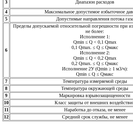
3
Диапазон расходов
4
Максимальное допустимое избыточное да
5
Допустимые направления потока газ
Пределы допускаемой относительной погрешности при из
не более:
Исполнение 1:
Qmin ≤ Q < 0,1 Qmax
0,1 Qmax. ≤ Q ≤ Qмакс
6
Исполнение 2:
Qmin ≤ Q < 0,2 Qmax
0,2 Qmax. ≤ Q ≤ Qмакс
Исполнение 2У (Qmin ≥ 1 м3/ч):
Qmin ≤ Q ≤ Qмакс
7
Температура измеряемой среды
8
Температура окружающей среды
9
Маркировка взрывозащищенности
10
Класс защиты от внешних воздействи
11
Наработка до отказа, не менее
12
Средний срок службы, не менее