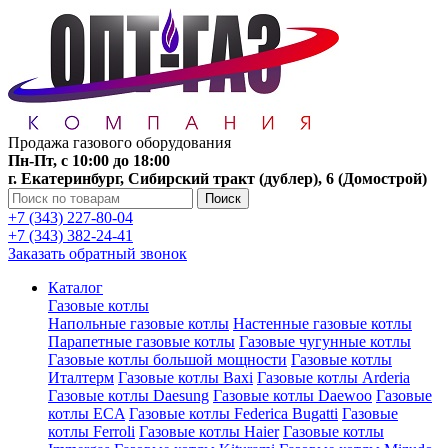
Продажа газового оборудования
Пн-Пт, с 10:00 до 18:00
г. Екатеринбург, Сибирский тракт (дублер), 6 (Домострой)
Поиск
+7 (343) 227-80-04
+7 (343) 382-24-41
Заказать обратный звонок
Каталог
Газовые котлы
Напольные газовые котлы
Настенные газовые котлы
Парапетные газовые котлы
Газовые чугунные котлы
Газовые котлы большой мощности
Газовые котлы
Италтерм
Газовые котлы Baxi
Газовые котлы Arderia
Газовые котлы Daesung
Газовые котлы Daewoo
Газовые
котлы ECA
Газовые котлы Federica Bugatti
Газовые
котлы Ferroli
Газовые котлы Haier
Газовые котлы