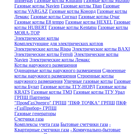
Immergas
Газовые котлы Kiturami
Газовые котлы Mizudo
Газовые котлы Navien
Газовые котлы Titan
Газовые
котлы VARGAZ
Газовые котлы Конорд
Газовые котлы
Лемакс
Газовые котлы Сигнал
Газовые котлы Очаг
Газовые котлы E8 tempo
Газовые котлы HEXEL
Газовые
котлы HUBERT
Газовые котлы Kentatsu
Газовые котлы
MORA-TOP
Электрические котлы
Комплектующие для электрических котлов
Электрические котлы Rispa
Электрические котлы BAXI
Электрические котлы Ferroli
Электрические котлы
Navien
Электрические котлы Лемакс
Котлы наружного размещения
Одинарные котлы наружного размещения
Сдвоенные
котлы наружного размещения
Строенные котлы
наружного размещения
Уличные газовые котлы
Газовые
котлы Булат
Газовые котлы ТГУ-НОРД
Газовые котлы
KRATS
Газовые котлы ТМЗ
Газовые котлы ТГУ Урал
ГРПШ Партнеры
"ПромГазЭнерго" ГРПШ
"ПКФ ТОЧКА" ГРПШ
ПКФ
«ГазПрибор» ГРПШ
Газовые генераторы
Счетчики газа
Комплексы учета газа
Бытовые счетчики газа
-
Квартирные счетчики газа
- Коммунально-бытовые