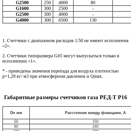
G2500
250
4000
80
G1600
300
2500
-
G2500
300
4000
-
G4000
300
6500
130
1. Счетчики с диапазоном расходов 1:50 не имеют исполнения
«2».
2. Счетчики типоразмера Gб5 могут выпускаться только в
исполнении «1».
* - приведены значения перепада для воздуха плотностью
р=1,29 кг/ м3 при атмосферном давлении и Qmax.
Габаритные размеры счетчиков газа РЕД-Т Р16
Dn мм
Расстояние между фланцами, А
50
150
80
240