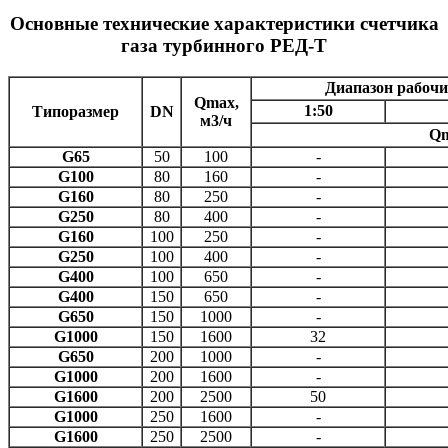
Основные технические характеристики счетчика
газа турбинного РЕД-Т
Диапазон рабочи
Qmax,
1:50
Типоразмер
DN
м3/ч
Qm
G65
50
100
-
G100
80
160
-
G160
80
250
-
G250
80
400
-
G160
100
250
-
G250
100
400
-
G400
100
650
-
G400
150
650
-
G650
150
1000
-
G1000
150
1600
32
G650
200
1000
-
G1000
200
1600
-
G1600
200
2500
50
G1000
250
1600
-
G1600
250
2500
-