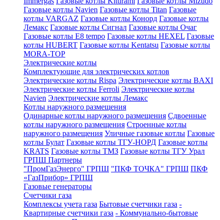
Immergas
Газовые котлы Kiturami
Газовые котлы Mizudo
Газовые котлы Navien
Газовые котлы Titan
Газовые
котлы VARGAZ
Газовые котлы Конорд
Газовые котлы
Лемакс
Газовые котлы Сигнал
Газовые котлы Очаг
Газовые котлы E8 tempo
Газовые котлы HEXEL
Газовые
котлы HUBERT
Газовые котлы Kentatsu
Газовые котлы
MORA-TOP
Электрические котлы
Комплектующие для электрических котлов
Электрические котлы Rispa
Электрические котлы BAXI
Электрические котлы Ferroli
Электрические котлы
Navien
Электрические котлы Лемакс
Котлы наружного размещения
Одинарные котлы наружного размещения
Сдвоенные
котлы наружного размещения
Строенные котлы
наружного размещения
Уличные газовые котлы
Газовые
котлы Булат
Газовые котлы ТГУ-НОРД
Газовые котлы
KRATS
Газовые котлы ТМЗ
Газовые котлы ТГУ Урал
ГРПШ Партнеры
"ПромГазЭнерго" ГРПШ
"ПКФ ТОЧКА" ГРПШ
ПКФ
«ГазПрибор» ГРПШ
Газовые генераторы
Счетчики газа
Комплексы учета газа
Бытовые счетчики газа
-
Квартирные счетчики газа
- Коммунально-бытовые