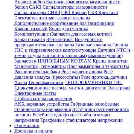
Аналитприбор
Бытовые комплекты загазованности
Seitron
САКЗ
Сигнализаторы загазованности
Сигнализаторы СИКЗ
СКЗ Карбон
СКЗ-Кристалл
Электромагнитные газовые клапаны
Дополнительное оборудование для газификации
Клапан газовый
Ящик для счетчика
Комплектующие (Запчасти для газовых котлов)
Блоки розжига
Вентиляторы
Воздушные и
предохранительные клапаны
Газовые клапаны
Группы
ГВС и гидравлические комплектующие
Датчики NTC и
температуры
Запчасти к колонкам (комплектующие)
Запчасти к НАПОЛЬНЫМ КОТЛАМ
Краны подпитки
Манометры, термометры
Программаторы и термостаты
Расширительные баки
Реле давления воды
Реле
давления воздуха (прессостаты)
Реле протока, датчики
Холла
Теплообменники
ТЕПЛООБМЕННИКИ ГВС
Циркуляционные насосы, улитки, двигатели
Электроды
Электронные платы
Стабилизаторы напряжения
АКБ, зарядные устройства
Гибридные однофазные
стабилизаторы напряжения
Источники бесперебойного
питания
Релейные однофазные стабилизаторы
напряжения
Трехфазные стабилизаторы напряжения
О компании
Доставка и оплата