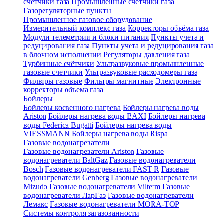
счетчики газа
Промышленные счетчики газа
Газорегуляторные пункты
Промышленное газовое оборудование
Измерительный комплекс газа
Корректоры объёма газа
Модули телеметрии и блоки питания
Пункты учета и
редуцирования газа
Пункты учета и редуцирования газа
в блочном исполнении
Регуляторы давления газа
Турбинные счётчики
Ультразвуковые промышленные
газовые счетчики
Ультразвуковые расходомеры газа
Фильтры газовые
Фильтры магнитные
Электронные
корректоры объема газа
Бойлеры
Бойлеры косвенного нагрева
Бойлеры нагрева воды
Ariston
Бойлеры нагрева воды BAXI
Бойлеры нагрева
воды Federica Bugatti
Бойлеры нагрева воды
VIESSMANN
Бойлеры нагрева воды Rispa
Газовые водонагреватели
Газовые водонагреватели Ariston
Газовые
водонагреватели BaltGaz
Газовые водонагреватели
Bosch
Газовые водонагреватели FAST R
Газовые
водонагреватели Genberg
Газовые водонагреватели
Mizudo
Газовые водонагреватели Vilterm
Газовые
водонагреватели ЛарГаз
Газовые водонагреватели
Лемакс
Газовые водонагреватели MORA-TOP
Системы контроля загазованности