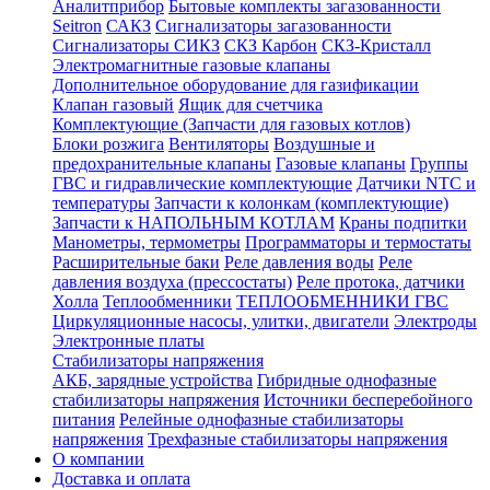
Аналитприбор
Бытовые комплекты загазованности
Seitron
САКЗ
Сигнализаторы загазованности
Сигнализаторы СИКЗ
СКЗ Карбон
СКЗ-Кристалл
Электромагнитные газовые клапаны
Дополнительное оборудование для газификации
Клапан газовый
Ящик для счетчика
Комплектующие (Запчасти для газовых котлов)
Блоки розжига
Вентиляторы
Воздушные и
предохранительные клапаны
Газовые клапаны
Группы
ГВС и гидравлические комплектующие
Датчики NTC и
температуры
Запчасти к колонкам (комплектующие)
Запчасти к НАПОЛЬНЫМ КОТЛАМ
Краны подпитки
Манометры, термометры
Программаторы и термостаты
Расширительные баки
Реле давления воды
Реле
давления воздуха (прессостаты)
Реле протока, датчики
Холла
Теплообменники
ТЕПЛООБМЕННИКИ ГВС
Циркуляционные насосы, улитки, двигатели
Электроды
Электронные платы
Стабилизаторы напряжения
АКБ, зарядные устройства
Гибридные однофазные
стабилизаторы напряжения
Источники бесперебойного
питания
Релейные однофазные стабилизаторы
напряжения
Трехфазные стабилизаторы напряжения
О компании
Доставка и оплата