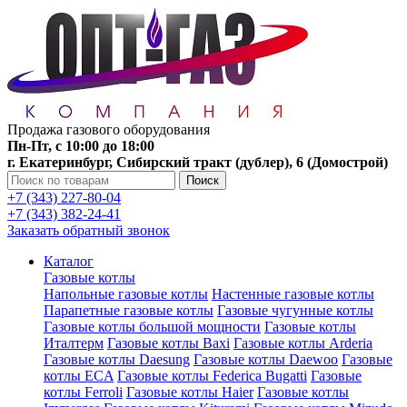
Продажа газового оборудования
Пн-Пт, с 10:00 до 18:00
г. Екатеринбург, Сибирский тракт (дублер), 6 (Домострой)
Поиск
+7 (343) 227-80-04
+7 (343) 382-24-41
Заказать обратный звонок
Каталог
Газовые котлы
Напольные газовые котлы
Настенные газовые котлы
Парапетные газовые котлы
Газовые чугунные котлы
Газовые котлы большой мощности
Газовые котлы
Италтерм
Газовые котлы Baxi
Газовые котлы Arderia
Газовые котлы Daesung
Газовые котлы Daewoo
Газовые
котлы ECA
Газовые котлы Federica Bugatti
Газовые
котлы Ferroli
Газовые котлы Haier
Газовые котлы