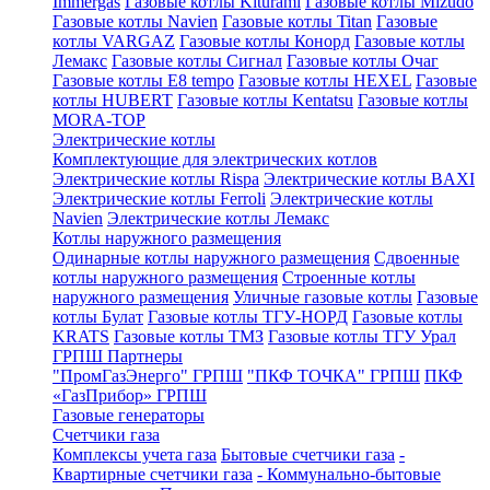
Immergas
Газовые котлы Kiturami
Газовые котлы Mizudo
Газовые котлы Navien
Газовые котлы Titan
Газовые
котлы VARGAZ
Газовые котлы Конорд
Газовые котлы
Лемакс
Газовые котлы Сигнал
Газовые котлы Очаг
Газовые котлы E8 tempo
Газовые котлы HEXEL
Газовые
котлы HUBERT
Газовые котлы Kentatsu
Газовые котлы
MORA-TOP
Электрические котлы
Комплектующие для электрических котлов
Электрические котлы Rispa
Электрические котлы BAXI
Электрические котлы Ferroli
Электрические котлы
Navien
Электрические котлы Лемакс
Котлы наружного размещения
Одинарные котлы наружного размещения
Сдвоенные
котлы наружного размещения
Строенные котлы
наружного размещения
Уличные газовые котлы
Газовые
котлы Булат
Газовые котлы ТГУ-НОРД
Газовые котлы
KRATS
Газовые котлы ТМЗ
Газовые котлы ТГУ Урал
ГРПШ Партнеры
"ПромГазЭнерго" ГРПШ
"ПКФ ТОЧКА" ГРПШ
ПКФ
«ГазПрибор» ГРПШ
Газовые генераторы
Счетчики газа
Комплексы учета газа
Бытовые счетчики газа
-
Квартирные счетчики газа
- Коммунально-бытовые