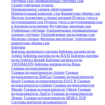
счетчики газа
Промышленные счетчики газа
Газорегуляторные пункты
Промышленное газовое оборудование
Измерительный комплекс газа
Корректоры объёма газа
Модули телеметрии и блоки питания
Пункты учета и
редуцирования газа
Пункты учета и редуцирования газа
в блочном исполнении
Регуляторы давления газа
Турбинные счётчики
Ультразвуковые промышленные
газовые счетчики
Ультразвуковые расходомеры газа
Фильтры газовые
Фильтры магнитные
Электронные
корректоры объема газа
Бойлеры
Бойлеры косвенного нагрева
Бойлеры нагрева воды
Ariston
Бойлеры нагрева воды BAXI
Бойлеры нагрева
воды Federica Bugatti
Бойлеры нагрева воды
VIESSMANN
Бойлеры нагрева воды Rispa
Газовые водонагреватели
Газовые водонагреватели Ariston
Газовые
водонагреватели BaltGaz
Газовые водонагреватели
Bosch
Газовые водонагреватели FAST R
Газовые
водонагреватели Genberg
Газовые водонагреватели
Mizudo
Газовые водонагреватели Vilterm
Газовые
водонагреватели ЛарГаз
Газовые водонагреватели
Лемакс
Газовые водонагреватели MORA-TOP
Системы контроля загазованности