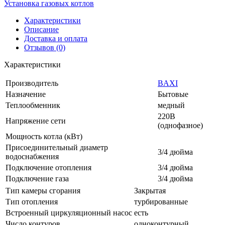
Установка газовых котлов
Характеристики
Описание
Доставка и оплата
Отзывов (0)
Характеристики
Производитель
BAXI
Назначение
Бытовые
Теплообменник
медный
220В
Напряжение сети
(однофазное)
Мощность котла (кВт)
Присоединительный диаметр
3/4 дюйма
водоснабжения
Подключение отопления
3/4 дюйма
Подключение газа
3/4 дюйма
Тип камеры сгорания
Закрытая
Тип отопления
турбированные
Встроенный циркуляционный насос
есть
Число контуров
одноконтурный