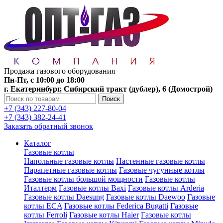
Продажа газового оборудования
Пн-Пт, с 10:00 до 18:00
г. Екатеринбург, Сибирский тракт (дублер), 6 (Домострой)
Поиск
+7 (343) 227-80-04
+7 (343) 382-24-41
Заказать обратный звонок
Каталог
Газовые котлы
Напольные газовые котлы
Настенные газовые котлы
Парапетные газовые котлы
Газовые чугунные котлы
Газовые котлы большой мощности
Газовые котлы
Италтерм
Газовые котлы Baxi
Газовые котлы Arderia
Газовые котлы Daesung
Газовые котлы Daewoo
Газовые
котлы ECA
Газовые котлы Federica Bugatti
Газовые
котлы Ferroli
Газовые котлы Haier
Газовые котлы