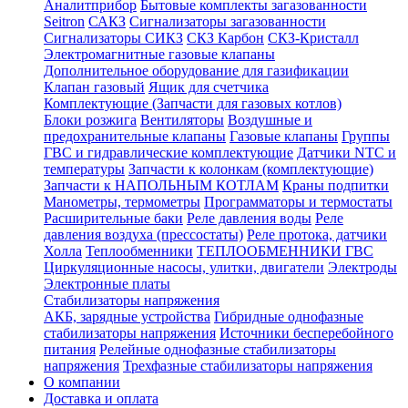
Аналитприбор
Бытовые комплекты загазованности
Seitron
САКЗ
Сигнализаторы загазованности
Сигнализаторы СИКЗ
СКЗ Карбон
СКЗ-Кристалл
Электромагнитные газовые клапаны
Дополнительное оборудование для газификации
Клапан газовый
Ящик для счетчика
Комплектующие (Запчасти для газовых котлов)
Блоки розжига
Вентиляторы
Воздушные и
предохранительные клапаны
Газовые клапаны
Группы
ГВС и гидравлические комплектующие
Датчики NTC и
температуры
Запчасти к колонкам (комплектующие)
Запчасти к НАПОЛЬНЫМ КОТЛАМ
Краны подпитки
Манометры, термометры
Программаторы и термостаты
Расширительные баки
Реле давления воды
Реле
давления воздуха (прессостаты)
Реле протока, датчики
Холла
Теплообменники
ТЕПЛООБМЕННИКИ ГВС
Циркуляционные насосы, улитки, двигатели
Электроды
Электронные платы
Стабилизаторы напряжения
АКБ, зарядные устройства
Гибридные однофазные
стабилизаторы напряжения
Источники бесперебойного
питания
Релейные однофазные стабилизаторы
напряжения
Трехфазные стабилизаторы напряжения
О компании
Доставка и оплата