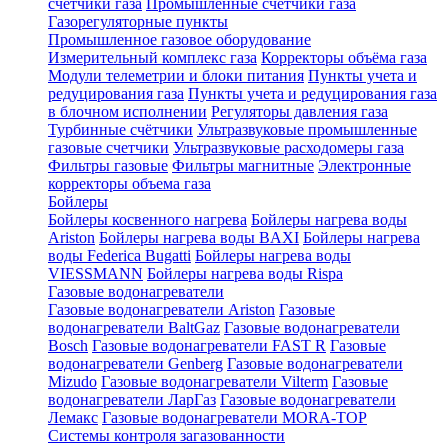
счетчики газа
Промышленные счетчики газа
Газорегуляторные пункты
Промышленное газовое оборудование
Измерительный комплекс газа
Корректоры объёма газа
Модули телеметрии и блоки питания
Пункты учета и
редуцирования газа
Пункты учета и редуцирования газа
в блочном исполнении
Регуляторы давления газа
Турбинные счётчики
Ультразвуковые промышленные
газовые счетчики
Ультразвуковые расходомеры газа
Фильтры газовые
Фильтры магнитные
Электронные
корректоры объема газа
Бойлеры
Бойлеры косвенного нагрева
Бойлеры нагрева воды
Ariston
Бойлеры нагрева воды BAXI
Бойлеры нагрева
воды Federica Bugatti
Бойлеры нагрева воды
VIESSMANN
Бойлеры нагрева воды Rispa
Газовые водонагреватели
Газовые водонагреватели Ariston
Газовые
водонагреватели BaltGaz
Газовые водонагреватели
Bosch
Газовые водонагреватели FAST R
Газовые
водонагреватели Genberg
Газовые водонагреватели
Mizudo
Газовые водонагреватели Vilterm
Газовые
водонагреватели ЛарГаз
Газовые водонагреватели
Лемакс
Газовые водонагреватели MORA-TOP
Системы контроля загазованности