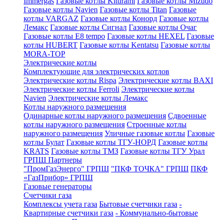
Immergas
Газовые котлы Kiturami
Газовые котлы Mizudo
Газовые котлы Navien
Газовые котлы Titan
Газовые
котлы VARGAZ
Газовые котлы Конорд
Газовые котлы
Лемакс
Газовые котлы Сигнал
Газовые котлы Очаг
Газовые котлы E8 tempo
Газовые котлы HEXEL
Газовые
котлы HUBERT
Газовые котлы Kentatsu
Газовые котлы
MORA-TOP
Электрические котлы
Комплектующие для электрических котлов
Электрические котлы Rispa
Электрические котлы BAXI
Электрические котлы Ferroli
Электрические котлы
Navien
Электрические котлы Лемакс
Котлы наружного размещения
Одинарные котлы наружного размещения
Сдвоенные
котлы наружного размещения
Строенные котлы
наружного размещения
Уличные газовые котлы
Газовые
котлы Булат
Газовые котлы ТГУ-НОРД
Газовые котлы
KRATS
Газовые котлы ТМЗ
Газовые котлы ТГУ Урал
ГРПШ Партнеры
"ПромГазЭнерго" ГРПШ
"ПКФ ТОЧКА" ГРПШ
ПКФ
«ГазПрибор» ГРПШ
Газовые генераторы
Счетчики газа
Комплексы учета газа
Бытовые счетчики газа
-
Квартирные счетчики газа
- Коммунально-бытовые