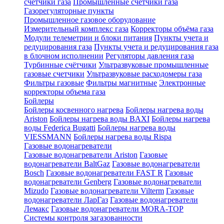
счетчики газа
Промышленные счетчики газа
Газорегуляторные пункты
Промышленное газовое оборудование
Измерительный комплекс газа
Корректоры объёма газа
Модули телеметрии и блоки питания
Пункты учета и
редуцирования газа
Пункты учета и редуцирования газа
в блочном исполнении
Регуляторы давления газа
Турбинные счётчики
Ультразвуковые промышленные
газовые счетчики
Ультразвуковые расходомеры газа
Фильтры газовые
Фильтры магнитные
Электронные
корректоры объема газа
Бойлеры
Бойлеры косвенного нагрева
Бойлеры нагрева воды
Ariston
Бойлеры нагрева воды BAXI
Бойлеры нагрева
воды Federica Bugatti
Бойлеры нагрева воды
VIESSMANN
Бойлеры нагрева воды Rispa
Газовые водонагреватели
Газовые водонагреватели Ariston
Газовые
водонагреватели BaltGaz
Газовые водонагреватели
Bosch
Газовые водонагреватели FAST R
Газовые
водонагреватели Genberg
Газовые водонагреватели
Mizudo
Газовые водонагреватели Vilterm
Газовые
водонагреватели ЛарГаз
Газовые водонагреватели
Лемакс
Газовые водонагреватели MORA-TOP
Системы контроля загазованности