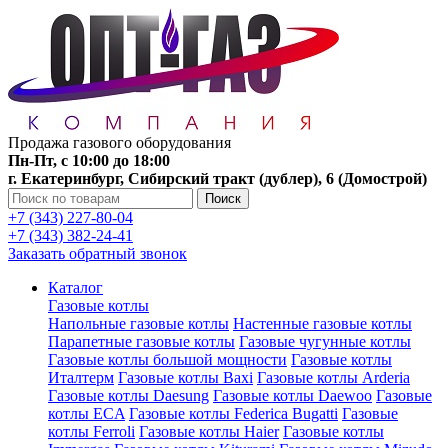
Продажа газового оборудования
Пн-Пт, с 10:00 до 18:00
г. Екатеринбург, Сибирский тракт (дублер), 6 (Домострой)
Поиск
+7 (343) 227-80-04
+7 (343) 382-24-41
Заказать обратный звонок
Каталог
Газовые котлы
Напольные газовые котлы
Настенные газовые котлы
Парапетные газовые котлы
Газовые чугунные котлы
Газовые котлы большой мощности
Газовые котлы
Италтерм
Газовые котлы Baxi
Газовые котлы Arderia
Газовые котлы Daesung
Газовые котлы Daewoo
Газовые
котлы ECA
Газовые котлы Federica Bugatti
Газовые
котлы Ferroli
Газовые котлы Haier
Газовые котлы