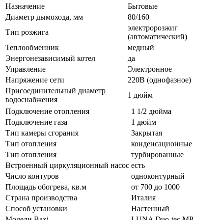
Назначение
Бытовые
Диаметр дымохода, мм
80/160
электророзжиг
Тип розжига
(автоматический)
Теплообменник
медный
Энергонезависимый котел
да
Управление
Электронное
Напряжение сети
220В (однофазное)
Присоединительный диаметр
1 дюйм
водоснабжения
Подключение отопления
1 1/2 дюйма
Подключение газа
1 дюйм
Тип камеры сгорания
Закрытая
Тип отопления
конденсационные
Тип отопления
турбированные
Встроенный циркуляционный насос
есть
Число контуров
одноконтурный
Площадь обогрева, кв.м
от 700 до 1000
Страна производства
Италия
Способ установки
Настенный
Модели Baxi
LUNA Duo-tec MP