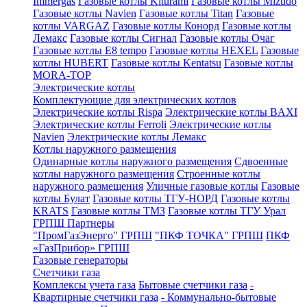
Immergas
Газовые котлы Kiturami
Газовые котлы Mizudo
Газовые котлы Navien
Газовые котлы Titan
Газовые
котлы VARGAZ
Газовые котлы Конорд
Газовые котлы
Лемакс
Газовые котлы Сигнал
Газовые котлы Очаг
Газовые котлы E8 tempo
Газовые котлы HEXEL
Газовые
котлы HUBERT
Газовые котлы Kentatsu
Газовые котлы
MORA-TOP
Электрические котлы
Комплектующие для электрических котлов
Электрические котлы Rispa
Электрические котлы BAXI
Электрические котлы Ferroli
Электрические котлы
Navien
Электрические котлы Лемакс
Котлы наружного размещения
Одинарные котлы наружного размещения
Сдвоенные
котлы наружного размещения
Строенные котлы
наружного размещения
Уличные газовые котлы
Газовые
котлы Булат
Газовые котлы ТГУ-НОРД
Газовые котлы
KRATS
Газовые котлы ТМЗ
Газовые котлы ТГУ Урал
ГРПШ Партнеры
"ПромГазЭнерго" ГРПШ
"ПКФ ТОЧКА" ГРПШ
ПКФ
«ГазПрибор» ГРПШ
Газовые генераторы
Счетчики газа
Комплексы учета газа
Бытовые счетчики газа
-
Квартирные счетчики газа
- Коммунально-бытовые