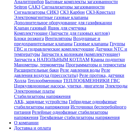
Аналитприбор
Бытовые комплекты загазованности
Seitron
САКЗ
Сигнализаторы загазованности
Сигнализаторы СИКЗ
СКЗ Карбон
СКЗ-Кристалл
Электромагнитные газовые клапаны
Дополнительное оборудование для газификации
Клапан газовый
Ящик для счетчика
Комплектующие (Запчасти для газовых котлов)
Блоки розжига
Вентиляторы
Воздушные и
предохранительные клапаны
Газовые клапаны
Группы
ГВС и гидравлические комплектующие
Датчики NTC и
температуры
Запчасти к колонкам (комплектующие)
Запчасти к НАПОЛЬНЫМ КОТЛАМ
Краны подпитки
Манометры, термометры
Программаторы и термостаты
Расширительные баки
Реле давления воды
Реле
давления воздуха (прессостаты)
Реле протока, датчики
Холла
Теплообменники
ТЕПЛООБМЕННИКИ ГВС
Циркуляционные насосы, улитки, двигатели
Электроды
Электронные платы
Стабилизаторы напряжения
АКБ, зарядные устройства
Гибридные однофазные
стабилизаторы напряжения
Источники бесперебойного
питания
Релейные однофазные стабилизаторы
напряжения
Трехфазные стабилизаторы напряжения
О компании
Доставка и оплата