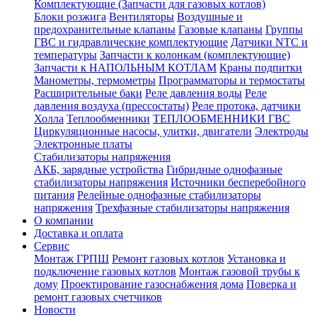
Комплектующие (Запчасти для газовых котлов)
Блоки розжига
Вентиляторы
Воздушные и
предохранительные клапаны
Газовые клапаны
Группы
ГВС и гидравлические комплектующие
Датчики NTC и
температуры
Запчасти к колонкам (комплектующие)
Запчасти к НАПОЛЬНЫМ КОТЛАМ
Краны подпитки
Манометры, термометры
Программаторы и термостаты
Расширительные баки
Реле давления воды
Реле
давления воздуха (прессостаты)
Реле протока, датчики
Холла
Теплообменники
ТЕПЛООБМЕННИКИ ГВС
Циркуляционные насосы, улитки, двигатели
Электроды
Электронные платы
Стабилизаторы напряжения
АКБ, зарядные устройства
Гибридные однофазные
стабилизаторы напряжения
Источники бесперебойного
питания
Релейные однофазные стабилизаторы
напряжения
Трехфазные стабилизаторы напряжения
О компании
Доставка и оплата
Сервис
Монтаж ГРПШ
Ремонт газовых котлов
Установка и
подключение газовых котлов
Монтаж газовой трубы к
дому
Проектирование газоснабжения дома
Поверка и
ремонт газовых счетчиков
Новости