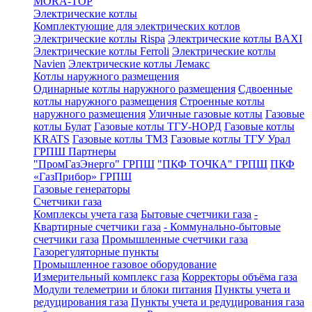
MORA-TOP
Электрические котлы
Комплектующие для электрических котлов
Электрические котлы Rispa
Электрические котлы BAXI
Электрические котлы Ferroli
Электрические котлы
Navien
Электрические котлы Лемакс
Котлы наружного размещения
Одинарные котлы наружного размещения
Сдвоенные
котлы наружного размещения
Строенные котлы
наружного размещения
Уличные газовые котлы
Газовые
котлы Булат
Газовые котлы ТГУ-НОРД
Газовые котлы
KRATS
Газовые котлы ТМЗ
Газовые котлы ТГУ Урал
ГРПШ Партнеры
"ПромГазЭнерго" ГРПШ
"ПКФ ТОЧКА" ГРПШ
ПКФ
«ГазПрибор» ГРПШ
Газовые генераторы
Счетчики газа
Комплексы учета газа
Бытовые счетчики газа
-
Квартирные счетчики газа
- Коммунально-бытовые
счетчики газа
Промышленные счетчики газа
Газорегуляторные пункты
Промышленное газовое оборудование
Измерительный комплекс газа
Корректоры объёма газа
Модули телеметрии и блоки питания
Пункты учета и
редуцирования газа
Пункты учета и редуцирования газа