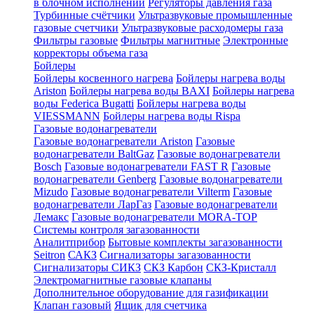
в блочном исполнении
Регуляторы давления газа
Турбинные счётчики
Ультразвуковые промышленные
газовые счетчики
Ультразвуковые расходомеры газа
Фильтры газовые
Фильтры магнитные
Электронные
корректоры объема газа
Бойлеры
Бойлеры косвенного нагрева
Бойлеры нагрева воды
Ariston
Бойлеры нагрева воды BAXI
Бойлеры нагрева
воды Federica Bugatti
Бойлеры нагрева воды
VIESSMANN
Бойлеры нагрева воды Rispa
Газовые водонагреватели
Газовые водонагреватели Ariston
Газовые
водонагреватели BaltGaz
Газовые водонагреватели
Bosch
Газовые водонагреватели FAST R
Газовые
водонагреватели Genberg
Газовые водонагреватели
Mizudo
Газовые водонагреватели Vilterm
Газовые
водонагреватели ЛарГаз
Газовые водонагреватели
Лемакс
Газовые водонагреватели MORA-TOP
Системы контроля загазованности
Аналитприбор
Бытовые комплекты загазованности
Seitron
САКЗ
Сигнализаторы загазованности
Сигнализаторы СИКЗ
СКЗ Карбон
СКЗ-Кристалл
Электромагнитные газовые клапаны
Дополнительное оборудование для газификации
Клапан газовый
Ящик для счетчика