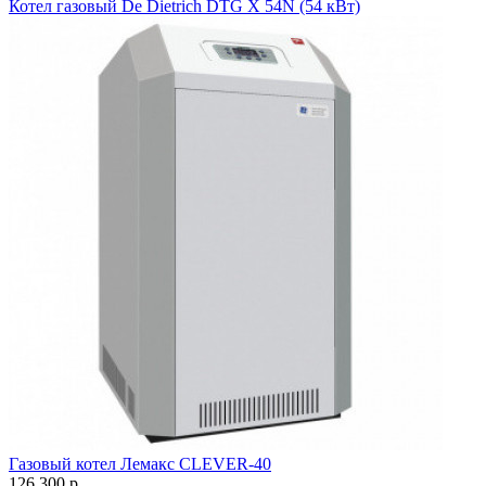
Котел газовый De Dietrich DTG X 54N (54 кВт)
Газовый котел Лемакс CLEVER-40
126 300 р.