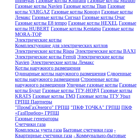
Immergas
Газовые котлы Kiturami
Газовые котлы Mizudo
Газовые котлы Navien
Газовые котлы Titan
Газовые
котлы VARGAZ
Газовые котлы Конорд
Газовые котлы
Лемакс
Газовые котлы Сигнал
Газовые котлы Очаг
Газовые котлы E8 tempo
Газовые котлы HEXEL
Газовые
котлы HUBERT
Газовые котлы Kentatsu
Газовые котлы
MORA-TOP
Электрические котлы
Комплектующие для электрических котлов
Электрические котлы Rispa
Электрические котлы BAXI
Электрические котлы Ferroli
Электрические котлы
Navien
Электрические котлы Лемакс
Котлы наружного размещения
Одинарные котлы наружного размещения
Сдвоенные
котлы наружного размещения
Строенные котлы
наружного размещения
Уличные газовые котлы
Газовые
котлы Булат
Газовые котлы ТГУ-НОРД
Газовые котлы
KRATS
Газовые котлы ТМЗ
Газовые котлы ТГУ Урал
ГРПШ Партнеры
"ПромГазЭнерго" ГРПШ
"ПКФ ТОЧКА" ГРПШ
ПКФ
«ГазПрибор» ГРПШ
Газовые генераторы
Счетчики газа
Комплексы учета газа
Бытовые счетчики газа
-
Квартирные счетчики газа
- Коммунально-бытовые