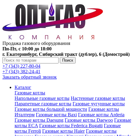
Продажа газового оборудования
Пн-Пт, с 10:00 до 18:00
г. Екатеринбург, Сибирский тракт (дублер), 6 (Домострой)
Поиск
+7 (343) 227-80-04
+7 (343) 382-24-41
Заказать обратный звонок
Каталог
Газовые котлы
Напольные газовые котлы
Настенные газовые котлы
Парапетные газовые котлы
Газовые чугунные котлы
Газовые котлы большой мощности
Газовые котлы
Италтерм
Газовые котлы Baxi
Газовые котлы Arderia
Газовые котлы Daesung
Газовые котлы Daewoo
Газовые
котлы ECA
Газовые котлы Federica Bugatti
Газовые
котлы Ferroli
Газовые котлы Haier
Газовые котлы