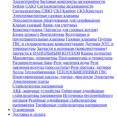
Аналитприбор
Бытовые комплекты загазованности
Seitron
САКЗ
Сигнализаторы загазованности
Сигнализаторы СИКЗ
СКЗ Карбон
СКЗ-Кристалл
Электромагнитные газовые клапаны
Дополнительное оборудование для газификации
Клапан газовый
Ящик для счетчика
Комплектующие (Запчасти для газовых котлов)
Блоки розжига
Вентиляторы
Воздушные и
предохранительные клапаны
Газовые клапаны
Группы
ГВС и гидравлические комплектующие
Датчики NTC и
температуры
Запчасти к колонкам (комплектующие)
Запчасти к НАПОЛЬНЫМ КОТЛАМ
Краны подпитки
Манометры, термометры
Программаторы и термостаты
Расширительные баки
Реле давления воды
Реле
давления воздуха (прессостаты)
Реле протока, датчики
Холла
Теплообменники
ТЕПЛООБМЕННИКИ ГВС
Циркуляционные насосы, улитки, двигатели
Электроды
Электронные платы
Стабилизаторы напряжения
АКБ, зарядные устройства
Гибридные однофазные
стабилизаторы напряжения
Источники бесперебойного
питания
Релейные однофазные стабилизаторы
напряжения
Трехфазные стабилизаторы напряжения
О компании
Доставка и оплата