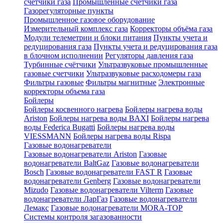
счетчики газа
Промышленные счетчики газа
Газорегуляторные пункты
Промышленное газовое оборудование
Измерительный комплекс газа
Корректоры объёма газа
Модули телеметрии и блоки питания
Пункты учета и
редуцирования газа
Пункты учета и редуцирования газа
в блочном исполнении
Регуляторы давления газа
Турбинные счётчики
Ультразвуковые промышленные
газовые счетчики
Ультразвуковые расходомеры газа
Фильтры газовые
Фильтры магнитные
Электронные
корректоры объема газа
Бойлеры
Бойлеры косвенного нагрева
Бойлеры нагрева воды
Ariston
Бойлеры нагрева воды BAXI
Бойлеры нагрева
воды Federica Bugatti
Бойлеры нагрева воды
VIESSMANN
Бойлеры нагрева воды Rispa
Газовые водонагреватели
Газовые водонагреватели Ariston
Газовые
водонагреватели BaltGaz
Газовые водонагреватели
Bosch
Газовые водонагреватели FAST R
Газовые
водонагреватели Genberg
Газовые водонагреватели
Mizudo
Газовые водонагреватели Vilterm
Газовые
водонагреватели ЛарГаз
Газовые водонагреватели
Лемакс
Газовые водонагреватели MORA-TOP
Системы контроля загазованности