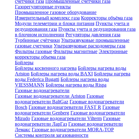
счетчики газа
Промышленные счетчики газа
Газорегуляторные пункты
Промышленное газовое оборудование
Измерительный комплекс газа
Корректоры объёма газа
Модули телеметрии и блоки питания
Пункты учета и
редуцирования газа
Пункты учета и редуцирования газа
в блочном исполнении
Регуляторы давления газа
Турбинные счётчики
Ультразвуковые промышленные
газовые счетчики
Ультразвуковые расходомеры газа
Фильтры газовые
Фильтры магнитные
Электронные
корректоры объема газа
Бойлеры
Бойлеры косвенного нагрева
Бойлеры нагрева воды
Ariston
Бойлеры нагрева воды BAXI
Бойлеры нагрева
воды Federica Bugatti
Бойлеры нагрева воды
VIESSMANN
Бойлеры нагрева воды Rispa
Газовые водонагреватели
Газовые водонагреватели Ariston
Газовые
водонагреватели BaltGaz
Газовые водонагреватели
Bosch
Газовые водонагреватели FAST R
Газовые
водонагреватели Genberg
Газовые водонагреватели
Mizudo
Газовые водонагреватели Vilterm
Газовые
водонагреватели ЛарГаз
Газовые водонагреватели
Лемакс
Газовые водонагреватели MORA-TOP
Системы контроля загазованности