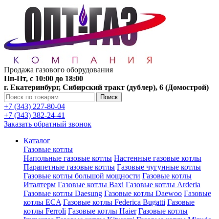
Продажа газового оборудования
Пн-Пт, с 10:00 до 18:00
г. Екатеринбург, Сибирский тракт (дублер), 6 (Домострой)
Поиск
+7 (343) 227-80-04
+7 (343) 382-24-41
Заказать обратный звонок
Каталог
Газовые котлы
Напольные газовые котлы
Настенные газовые котлы
Парапетные газовые котлы
Газовые чугунные котлы
Газовые котлы большой мощности
Газовые котлы
Италтерм
Газовые котлы Baxi
Газовые котлы Arderia
Газовые котлы Daesung
Газовые котлы Daewoo
Газовые
котлы ECA
Газовые котлы Federica Bugatti
Газовые
котлы Ferroli
Газовые котлы Haier
Газовые котлы