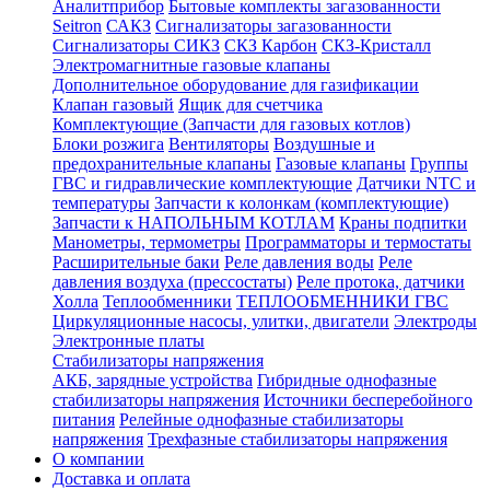
Аналитприбор
Бытовые комплекты загазованности
Seitron
САКЗ
Сигнализаторы загазованности
Сигнализаторы СИКЗ
СКЗ Карбон
СКЗ-Кристалл
Электромагнитные газовые клапаны
Дополнительное оборудование для газификации
Клапан газовый
Ящик для счетчика
Комплектующие (Запчасти для газовых котлов)
Блоки розжига
Вентиляторы
Воздушные и
предохранительные клапаны
Газовые клапаны
Группы
ГВС и гидравлические комплектующие
Датчики NTC и
температуры
Запчасти к колонкам (комплектующие)
Запчасти к НАПОЛЬНЫМ КОТЛАМ
Краны подпитки
Манометры, термометры
Программаторы и термостаты
Расширительные баки
Реле давления воды
Реле
давления воздуха (прессостаты)
Реле протока, датчики
Холла
Теплообменники
ТЕПЛООБМЕННИКИ ГВС
Циркуляционные насосы, улитки, двигатели
Электроды
Электронные платы
Стабилизаторы напряжения
АКБ, зарядные устройства
Гибридные однофазные
стабилизаторы напряжения
Источники бесперебойного
питания
Релейные однофазные стабилизаторы
напряжения
Трехфазные стабилизаторы напряжения
О компании
Доставка и оплата