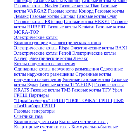
Immergas
Газовые котлы Kiturami
Газовые котлы Mizudo
Газовые котлы Navien
Газовые котлы Titan
Газовые
котлы VARGAZ
Газовые котлы Конорд
Газовые котлы
Лемакс
Газовые котлы Сигнал
Газовые котлы Очаг
Газовые котлы E8 tempo
Газовые котлы HEXEL
Газовые
котлы HUBERT
Газовые котлы Kentatsu
Газовые котлы
MORA-TOP
Электрические котлы
Комплектующие для электрических котлов
Электрические котлы Rispa
Электрические котлы BAXI
Электрические котлы Ferroli
Электрические котлы
Navien
Электрические котлы Лемакс
Котлы наружного размещения
Одинарные котлы наружного размещения
Сдвоенные
котлы наружного размещения
Строенные котлы
наружного размещения
Уличные газовые котлы
Газовые
котлы Булат
Газовые котлы ТГУ-НОРД
Газовые котлы
KRATS
Газовые котлы ТМЗ
Газовые котлы ТГУ Урал
ГРПШ Партнеры
"ПромГазЭнерго" ГРПШ
"ПКФ ТОЧКА" ГРПШ
ПКФ
«ГазПрибор» ГРПШ
Газовые генераторы
Счетчики газа
Комплексы учета газа
Бытовые счетчики газа
-
Квартирные счетчики газа
- Коммунально-бытовые