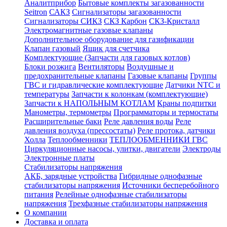
Аналитприбор
Бытовые комплекты загазованности
Seitron
САКЗ
Сигнализаторы загазованности
Сигнализаторы СИКЗ
СКЗ Карбон
СКЗ-Кристалл
Электромагнитные газовые клапаны
Дополнительное оборудование для газификации
Клапан газовый
Ящик для счетчика
Комплектующие (Запчасти для газовых котлов)
Блоки розжига
Вентиляторы
Воздушные и
предохранительные клапаны
Газовые клапаны
Группы
ГВС и гидравлические комплектующие
Датчики NTC и
температуры
Запчасти к колонкам (комплектующие)
Запчасти к НАПОЛЬНЫМ КОТЛАМ
Краны подпитки
Манометры, термометры
Программаторы и термостаты
Расширительные баки
Реле давления воды
Реле
давления воздуха (прессостаты)
Реле протока, датчики
Холла
Теплообменники
ТЕПЛООБМЕННИКИ ГВС
Циркуляционные насосы, улитки, двигатели
Электроды
Электронные платы
Стабилизаторы напряжения
АКБ, зарядные устройства
Гибридные однофазные
стабилизаторы напряжения
Источники бесперебойного
питания
Релейные однофазные стабилизаторы
напряжения
Трехфазные стабилизаторы напряжения
О компании
Доставка и оплата