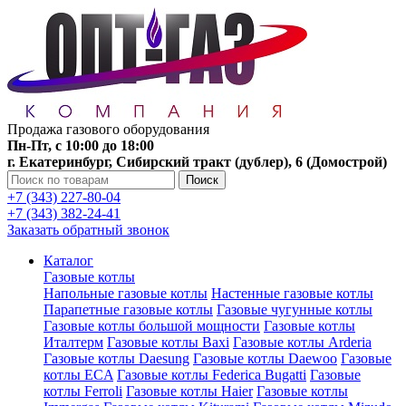
Продажа газового оборудования
Пн-Пт, с 10:00 до 18:00
г. Екатеринбург, Сибирский тракт (дублер), 6 (Домострой)
Поиск
+7 (343) 227-80-04
+7 (343) 382-24-41
Заказать обратный звонок
Каталог
Газовые котлы
Напольные газовые котлы
Настенные газовые котлы
Парапетные газовые котлы
Газовые чугунные котлы
Газовые котлы большой мощности
Газовые котлы
Италтерм
Газовые котлы Baxi
Газовые котлы Arderia
Газовые котлы Daesung
Газовые котлы Daewoo
Газовые
котлы ECA
Газовые котлы Federica Bugatti
Газовые
котлы Ferroli
Газовые котлы Haier
Газовые котлы