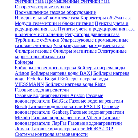
счетчики газа
Промышленные счетчики газа
Газорегуляторные пункты
Промышленное газовое оборудование
Измерительный комплекс газа
Корректоры объёма газа
Модули телеметрии и блоки питания
Пункты учета и
редуцирования газа
Пункты учета и редуцирования газа
в блочном исполнении
Регуляторы давления газа
Турбинные счётчики
Ультразвуковые промышленные
газовые счетчики
Ультразвуковые расходомеры газа
Фильтры газовые
Фильтры магнитные
Электронные
корректоры объема газа
Бойлеры
Бойлеры косвенного нагрева
Бойлеры нагрева воды
Ariston
Бойлеры нагрева воды BAXI
Бойлеры нагрева
воды Federica Bugatti
Бойлеры нагрева воды
VIESSMANN
Бойлеры нагрева воды Rispa
Газовые водонагреватели
Газовые водонагреватели Ariston
Газовые
водонагреватели BaltGaz
Газовые водонагреватели
Bosch
Газовые водонагреватели FAST R
Газовые
водонагреватели Genberg
Газовые водонагреватели
Mizudo
Газовые водонагреватели Vilterm
Газовые
водонагреватели ЛарГаз
Газовые водонагреватели
Лемакс
Газовые водонагреватели MORA-TOP
Системы контроля загазованности