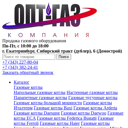
Продажа газового оборудования
Пн-Пт, с 10:00 до 18:00
г. Екатеринбург, Сибирский тракт (дублер), 6 (Домострой)
Поиск
+7 (343) 227-80-04
+7 (343) 382-24-41
Заказать обратный звонок
Каталог
Газовые котлы
Напольные газовые котлы
Настенные газовые котлы
Парапетные газовые котлы
Газовые чугунные котлы
Газовые котлы большой мощности
Газовые котлы
Италтерм
Газовые котлы Baxi
Газовые котлы Arderia
Газовые котлы Daesung
Газовые котлы Daewoo
Газовые
котлы ECA
Газовые котлы Federica Bugatti
Газовые
котлы Ferroli
Газовые котлы Haier
Газовые котлы