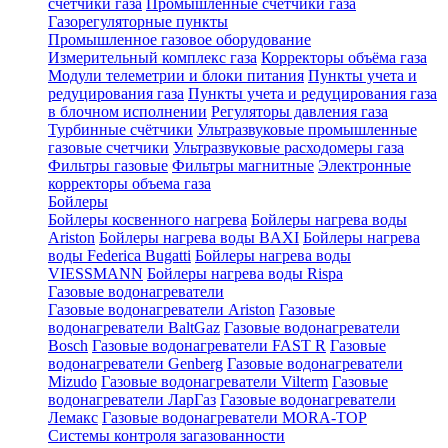
счетчики газа
Промышленные счетчики газа
Газорегуляторные пункты
Промышленное газовое оборудование
Измерительный комплекс газа
Корректоры объёма газа
Модули телеметрии и блоки питания
Пункты учета и
редуцирования газа
Пункты учета и редуцирования газа
в блочном исполнении
Регуляторы давления газа
Турбинные счётчики
Ультразвуковые промышленные
газовые счетчики
Ультразвуковые расходомеры газа
Фильтры газовые
Фильтры магнитные
Электронные
корректоры объема газа
Бойлеры
Бойлеры косвенного нагрева
Бойлеры нагрева воды
Ariston
Бойлеры нагрева воды BAXI
Бойлеры нагрева
воды Federica Bugatti
Бойлеры нагрева воды
VIESSMANN
Бойлеры нагрева воды Rispa
Газовые водонагреватели
Газовые водонагреватели Ariston
Газовые
водонагреватели BaltGaz
Газовые водонагреватели
Bosch
Газовые водонагреватели FAST R
Газовые
водонагреватели Genberg
Газовые водонагреватели
Mizudo
Газовые водонагреватели Vilterm
Газовые
водонагреватели ЛарГаз
Газовые водонагреватели
Лемакс
Газовые водонагреватели MORA-TOP
Системы контроля загазованности