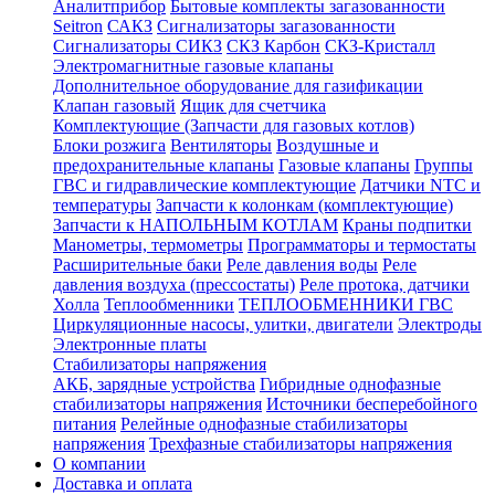
Аналитприбор
Бытовые комплекты загазованности
Seitron
САКЗ
Сигнализаторы загазованности
Сигнализаторы СИКЗ
СКЗ Карбон
СКЗ-Кристалл
Электромагнитные газовые клапаны
Дополнительное оборудование для газификации
Клапан газовый
Ящик для счетчика
Комплектующие (Запчасти для газовых котлов)
Блоки розжига
Вентиляторы
Воздушные и
предохранительные клапаны
Газовые клапаны
Группы
ГВС и гидравлические комплектующие
Датчики NTC и
температуры
Запчасти к колонкам (комплектующие)
Запчасти к НАПОЛЬНЫМ КОТЛАМ
Краны подпитки
Манометры, термометры
Программаторы и термостаты
Расширительные баки
Реле давления воды
Реле
давления воздуха (прессостаты)
Реле протока, датчики
Холла
Теплообменники
ТЕПЛООБМЕННИКИ ГВС
Циркуляционные насосы, улитки, двигатели
Электроды
Электронные платы
Стабилизаторы напряжения
АКБ, зарядные устройства
Гибридные однофазные
стабилизаторы напряжения
Источники бесперебойного
питания
Релейные однофазные стабилизаторы
напряжения
Трехфазные стабилизаторы напряжения
О компании
Доставка и оплата