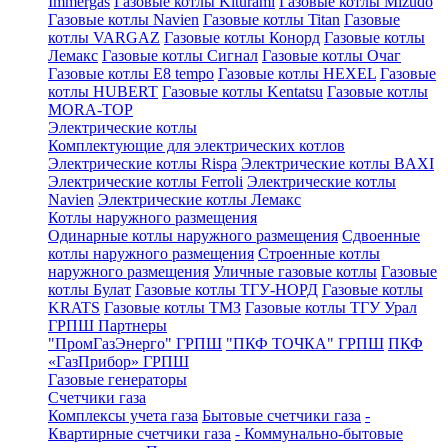
Immergas
Газовые котлы Kiturami
Газовые котлы Mizudo
Газовые котлы Navien
Газовые котлы Titan
Газовые
котлы VARGAZ
Газовые котлы Конорд
Газовые котлы
Лемакс
Газовые котлы Сигнал
Газовые котлы Очаг
Газовые котлы E8 tempo
Газовые котлы HEXEL
Газовые
котлы HUBERT
Газовые котлы Kentatsu
Газовые котлы
MORA-TOP
Электрические котлы
Комплектующие для электрических котлов
Электрические котлы Rispa
Электрические котлы BAXI
Электрические котлы Ferroli
Электрические котлы
Navien
Электрические котлы Лемакс
Котлы наружного размещения
Одинарные котлы наружного размещения
Сдвоенные
котлы наружного размещения
Строенные котлы
наружного размещения
Уличные газовые котлы
Газовые
котлы Булат
Газовые котлы ТГУ-НОРД
Газовые котлы
KRATS
Газовые котлы ТМЗ
Газовые котлы ТГУ Урал
ГРПШ Партнеры
"ПромГазЭнерго" ГРПШ
"ПКФ ТОЧКА" ГРПШ
ПКФ
«ГазПрибор» ГРПШ
Газовые генераторы
Счетчики газа
Комплексы учета газа
Бытовые счетчики газа
-
Квартирные счетчики газа
- Коммунально-бытовые