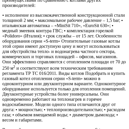
преимуществами по сравнению с котлами других
производителей:
• исполнение из высококачественной конструкционной стали
толщиной 2 мм; • максимальное рабочее давление – 1,5 bar; •
итальянская автоматика – «MiniSit 710», «EuroSit 630»; •
медный змеевик контура ГВС; • комплектация горелкой
«Polidoro» (Италия); • срок службы – от 15 лет. Особенности
оборудования серии «S-term» Отопительные газовые котлы
этой серии имеют доступную цену и могут использоваться
для обустройства тепло- и водонагрева частного сектора,
коммерческих и торговых площадей – офисов, магазинов.
Они эффективно справляются с отоплением площади от 70 до
2
250 м
и соответствуют всем техническим требованиям
регламента ТР ТС 016/2011. Виды котлов Подобрать и купить
газовый котел отопления серии «S-term» можно в
одноконтурном или двухконтурном варианте. Одноконтурное
оборудование используется только для отопления помещений.
Двухконтурные устройства более универсальны. Они
одновременно работают на теплонагрев и горячее
водоснабжение. Модели одного типа отличаются друг от
друга: • мощностью; • теплопроизводительностью; • расходом
газа; • объемом вмещаемой воды; • диаметром дымохода; •
весом и габаритами.