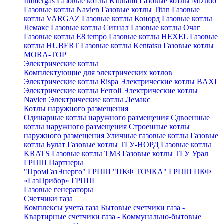
Immergas
Газовые котлы Kiturami
Газовые котлы Mizudo
Газовые котлы Navien
Газовые котлы Titan
Газовые
котлы VARGAZ
Газовые котлы Конорд
Газовые котлы
Лемакс
Газовые котлы Сигнал
Газовые котлы Очаг
Газовые котлы E8 tempo
Газовые котлы HEXEL
Газовые
котлы HUBERT
Газовые котлы Kentatsu
Газовые котлы
MORA-TOP
Электрические котлы
Комплектующие для электрических котлов
Электрические котлы Rispa
Электрические котлы BAXI
Электрические котлы Ferroli
Электрические котлы
Navien
Электрические котлы Лемакс
Котлы наружного размещения
Одинарные котлы наружного размещения
Сдвоенные
котлы наружного размещения
Строенные котлы
наружного размещения
Уличные газовые котлы
Газовые
котлы Булат
Газовые котлы ТГУ-НОРД
Газовые котлы
KRATS
Газовые котлы ТМЗ
Газовые котлы ТГУ Урал
ГРПШ Партнеры
"ПромГазЭнерго" ГРПШ
"ПКФ ТОЧКА" ГРПШ
ПКФ
«ГазПрибор» ГРПШ
Газовые генераторы
Счетчики газа
Комплексы учета газа
Бытовые счетчики газа
-
Квартирные счетчики газа
- Коммунально-бытовые