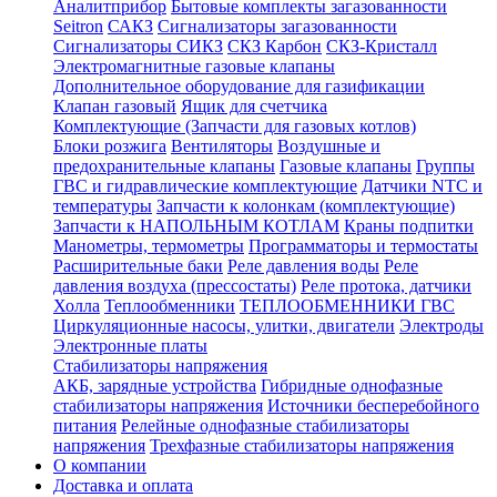
Аналитприбор
Бытовые комплекты загазованности
Seitron
САКЗ
Сигнализаторы загазованности
Сигнализаторы СИКЗ
СКЗ Карбон
СКЗ-Кристалл
Электромагнитные газовые клапаны
Дополнительное оборудование для газификации
Клапан газовый
Ящик для счетчика
Комплектующие (Запчасти для газовых котлов)
Блоки розжига
Вентиляторы
Воздушные и
предохранительные клапаны
Газовые клапаны
Группы
ГВС и гидравлические комплектующие
Датчики NTC и
температуры
Запчасти к колонкам (комплектующие)
Запчасти к НАПОЛЬНЫМ КОТЛАМ
Краны подпитки
Манометры, термометры
Программаторы и термостаты
Расширительные баки
Реле давления воды
Реле
давления воздуха (прессостаты)
Реле протока, датчики
Холла
Теплообменники
ТЕПЛООБМЕННИКИ ГВС
Циркуляционные насосы, улитки, двигатели
Электроды
Электронные платы
Стабилизаторы напряжения
АКБ, зарядные устройства
Гибридные однофазные
стабилизаторы напряжения
Источники бесперебойного
питания
Релейные однофазные стабилизаторы
напряжения
Трехфазные стабилизаторы напряжения
О компании
Доставка и оплата