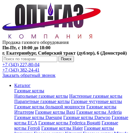
Продажа газового оборудования
Пн-Пт, с 10:00 до 18:00
г. Екатеринбург, Сибирский тракт (дублер), 6 (Домострой)
Поиск
+7 (343) 227-80-04
+7 (343) 382-24-41
Заказать обратный звонок
Каталог
Газовые котлы
Напольные газовые котлы
Настенные газовые котлы
Парапетные газовые котлы
Газовые чугунные котлы
Газовые котлы большой мощности
Газовые котлы
Италтерм
Газовые котлы Baxi
Газовые котлы Arderia
Газовые котлы Daesung
Газовые котлы Daewoo
Газовые
котлы ECA
Газовые котлы Federica Bugatti
Газовые
котлы Ferroli
Газовые котлы Haier
Газовые котлы