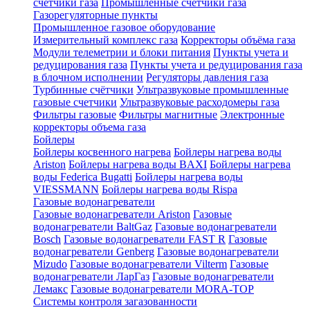
счетчики газа
Промышленные счетчики газа
Газорегуляторные пункты
Промышленное газовое оборудование
Измерительный комплекс газа
Корректоры объёма газа
Модули телеметрии и блоки питания
Пункты учета и
редуцирования газа
Пункты учета и редуцирования газа
в блочном исполнении
Регуляторы давления газа
Турбинные счётчики
Ультразвуковые промышленные
газовые счетчики
Ультразвуковые расходомеры газа
Фильтры газовые
Фильтры магнитные
Электронные
корректоры объема газа
Бойлеры
Бойлеры косвенного нагрева
Бойлеры нагрева воды
Ariston
Бойлеры нагрева воды BAXI
Бойлеры нагрева
воды Federica Bugatti
Бойлеры нагрева воды
VIESSMANN
Бойлеры нагрева воды Rispa
Газовые водонагреватели
Газовые водонагреватели Ariston
Газовые
водонагреватели BaltGaz
Газовые водонагреватели
Bosch
Газовые водонагреватели FAST R
Газовые
водонагреватели Genberg
Газовые водонагреватели
Mizudo
Газовые водонагреватели Vilterm
Газовые
водонагреватели ЛарГаз
Газовые водонагреватели
Лемакс
Газовые водонагреватели MORA-TOP
Системы контроля загазованности