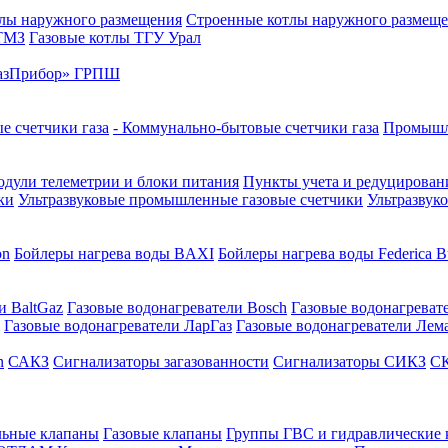
лы наружного размещения
Строенные котлы наружного размещ
 ТМЗ
Газовые котлы ТГУ Урал
азПрибор» ГРПШ
е счетчики газа
- Коммунально-бытовые счетчики газа
Промышле
дули телеметрии и блоки питания
Пункты учета и редуцировани
ки
Ультразвуковые промышленные газовые счетчики
Ультразвук
on
Бойлеры нагрева воды BAXI
Бойлеры нагрева воды Federica Bu
и BaltGaz
Газовые водонагреватели Bosch
Газовые водонагреват
Газовые водонагреватели ЛарГаз
Газовые водонагреватели Лем
n
САКЗ
Сигнализаторы загазованности
Сигнализаторы СИКЗ
СК
льные клапаны
Газовые клапаны
Группы ГВС и гидравлические