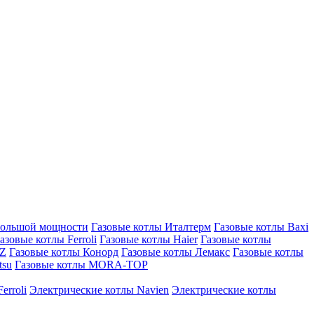
большой мощности
Газовые котлы Италтерм
Газовые котлы Baxi
азовые котлы Ferroli
Газовые котлы Haier
Газовые котлы
AZ
Газовые котлы Конорд
Газовые котлы Лемакс
Газовые котлы
tsu
Газовые котлы MORA-TOP
erroli
Электрические котлы Navien
Электрические котлы