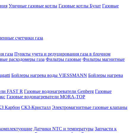
ения
Уличные газовые котлы
Газовые котлы Булат
Газовые
нные счетчики газа
я газа
Пункты учета и редуцирования газа в блочном
овые расходомеры газа
Фильтры газовые
Фильтры магнитные
gatti
Бойлеры нагрева воды VIESSMANN
Бойлеры нагрева
ели FAST R
Газовые водонагреватели Genberg
Газовые
акс
Газовые водонагреватели MORA-TOP
З Карбон
СКЗ-Кристалл
Электромагнитные газовые клапаны
 комплектующие
Датчики NTC и температуры
Запчасти к