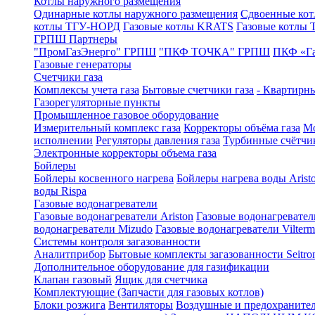
Котлы наружного размещения
Одинарные котлы наружного размещения
Сдвоенные кот
котлы ТГУ-НОРД
Газовые котлы KRATS
Газовые котлы
ГРПШ Партнеры
"ПромГазЭнерго" ГРПШ
"ПКФ ТОЧКА" ГРПШ
ПКФ «Г
Газовые генераторы
Счетчики газа
Комплексы учета газа
Бытовые счетчики газа
- Квартирны
Газорегуляторные пункты
Промышленное газовое оборудование
Измерительный комплекс газа
Корректоры объёма газа
Мо
исполнении
Регуляторы давления газа
Турбинные счётчи
Электронные корректоры объема газа
Бойлеры
Бойлеры косвенного нагрева
Бойлеры нагрева воды Arist
воды Rispa
Газовые водонагреватели
Газовые водонагреватели Ariston
Газовые водонагревател
водонагреватели Mizudo
Газовые водонагреватели Vilterm
Системы контроля загазованности
Аналитприбор
Бытовые комплекты загазованности Seitro
Дополнительное оборудование для газификации
Клапан газовый
Ящик для счетчика
Комплектующие (Запчасти для газовых котлов)
Блоки розжига
Вентиляторы
Воздушные и предохраните