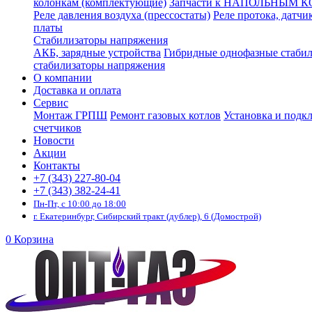
колонкам (комплектующие)
Запчасти к НАПОЛЬНЫМ 
Реле давления воздуха (прессостаты)
Реле протока, датчи
платы
Стабилизаторы напряжения
АКБ, зарядные устройства
Гибридные однофазные стаби
стабилизаторы напряжения
О компании
Доставка и оплата
Сервис
Монтаж ГРПШ
Ремонт газовых котлов
Установка и подк
счетчиков
Новости
Акции
Контакты
+7 (343) 227-80-04
+7 (343) 382-24-41
Пн-Пт, с 10:00 до 18:00
г. Екатеринбург, Сибирский тракт (дублер), 6 (Домострой)
0
Корзина