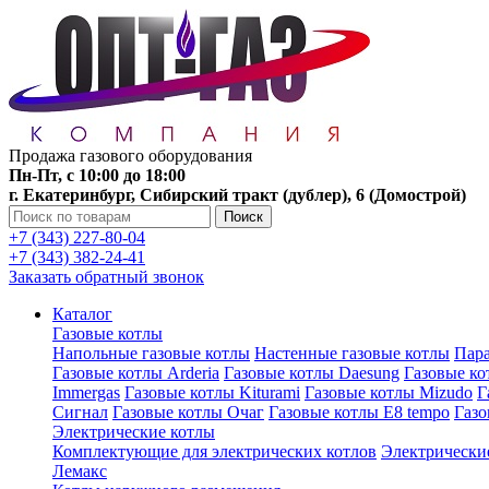
Продажа газового оборудования
Пн-Пт, с 10:00 до 18:00
г. Екатеринбург, Сибирский тракт (дублер), 6 (Домострой)
Поиск
+7 (343) 227-80-04
+7 (343) 382-24-41
Заказать обратный звонок
Каталог
Газовые котлы
Напольные газовые котлы
Настенные газовые котлы
Пара
Газовые котлы Arderia
Газовые котлы Daesung
Газовые к
Immergas
Газовые котлы Kiturami
Газовые котлы Mizudo
Г
Сигнал
Газовые котлы Очаг
Газовые котлы E8 tempo
Газ
Электрические котлы
Комплектующие для электрических котлов
Электрические
Лемакс