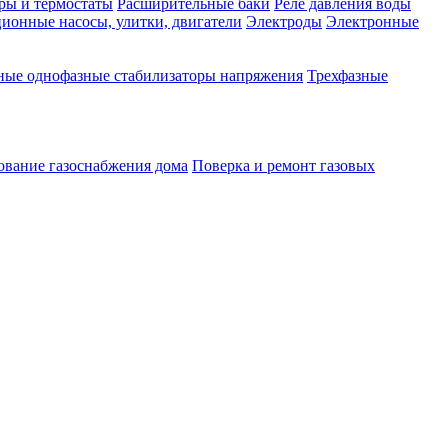
ры и термостаты
Расширительные баки
Реле давления воды
ионные насосы, улитки, двигатели
Электроды
Электронные
ные однофазные стабилизаторы напряжения
Трехфазные
ование газоснабжения дома
Поверка и ремонт газовых