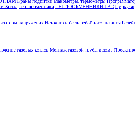
КОТЛАМ
Краны подпитки
Манометры, термометры
Программато
ки Холла
Теплообменники
ТЕПЛООБМЕННИКИ ГВС
Циркуляц
лизаторы напряжения
Источники бесперебойного питания
Релей
лючение газовых котлов
Монтаж газовой трубы к дому
Проектир