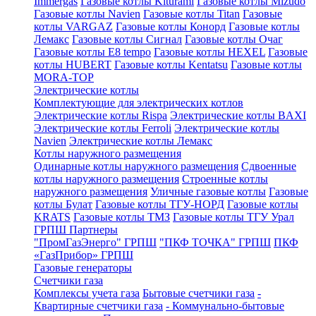
Immergas
Газовые котлы Kiturami
Газовые котлы Mizudo
Газовые котлы Navien
Газовые котлы Titan
Газовые
котлы VARGAZ
Газовые котлы Конорд
Газовые котлы
Лемакс
Газовые котлы Сигнал
Газовые котлы Очаг
Газовые котлы E8 tempo
Газовые котлы HEXEL
Газовые
котлы HUBERT
Газовые котлы Kentatsu
Газовые котлы
MORA-TOP
Электрические котлы
Комплектующие для электрических котлов
Электрические котлы Rispa
Электрические котлы BAXI
Электрические котлы Ferroli
Электрические котлы
Navien
Электрические котлы Лемакс
Котлы наружного размещения
Одинарные котлы наружного размещения
Сдвоенные
котлы наружного размещения
Строенные котлы
наружного размещения
Уличные газовые котлы
Газовые
котлы Булат
Газовые котлы ТГУ-НОРД
Газовые котлы
KRATS
Газовые котлы ТМЗ
Газовые котлы ТГУ Урал
ГРПШ Партнеры
"ПромГазЭнерго" ГРПШ
"ПКФ ТОЧКА" ГРПШ
ПКФ
«ГазПрибор» ГРПШ
Газовые генераторы
Счетчики газа
Комплексы учета газа
Бытовые счетчики газа
-
Квартирные счетчики газа
- Коммунально-бытовые