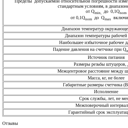
Пределы допускаемой относительной погрешности измере
стандартным условиям, в диапазоне
от Q
до 0,1Q
min
,
nom
от 0,1Q
до Q
включи
nom
max
Диапазон температур окружающе
Диапазон температуры рабочей 
Наибольшее избыточное рабочее д
Падение давления на счетчике при Q
Источник питания
Размеры резьбы штуцеров,
Межцентровое расстояние между ш
Масса, кг, не более
Габаритные размеры счетчика (
Исполнение
Срок службы, лет, не ме
Межповерочный интервал,
Гарантийный срок эксплуатац
Отзывы