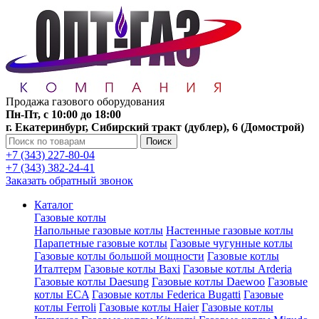
Продажа газового оборудования
Пн-Пт, с 10:00 до 18:00
г. Екатеринбург, Сибирский тракт (дублер), 6 (Домострой)
Поиск
+7 (343) 227-80-04
+7 (343) 382-24-41
Заказать обратный звонок
Каталог
Газовые котлы
Напольные газовые котлы
Настенные газовые котлы
Парапетные газовые котлы
Газовые чугунные котлы
Газовые котлы большой мощности
Газовые котлы
Италтерм
Газовые котлы Baxi
Газовые котлы Arderia
Газовые котлы Daesung
Газовые котлы Daewoo
Газовые
котлы ECA
Газовые котлы Federica Bugatti
Газовые
котлы Ferroli
Газовые котлы Haier
Газовые котлы