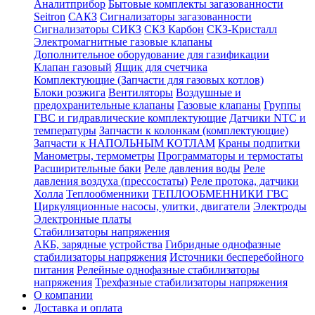
Аналитприбор
Бытовые комплекты загазованности
Seitron
САКЗ
Сигнализаторы загазованности
Сигнализаторы СИКЗ
СКЗ Карбон
СКЗ-Кристалл
Электромагнитные газовые клапаны
Дополнительное оборудование для газификации
Клапан газовый
Ящик для счетчика
Комплектующие (Запчасти для газовых котлов)
Блоки розжига
Вентиляторы
Воздушные и
предохранительные клапаны
Газовые клапаны
Группы
ГВС и гидравлические комплектующие
Датчики NTC и
температуры
Запчасти к колонкам (комплектующие)
Запчасти к НАПОЛЬНЫМ КОТЛАМ
Краны подпитки
Манометры, термометры
Программаторы и термостаты
Расширительные баки
Реле давления воды
Реле
давления воздуха (прессостаты)
Реле протока, датчики
Холла
Теплообменники
ТЕПЛООБМЕННИКИ ГВС
Циркуляционные насосы, улитки, двигатели
Электроды
Электронные платы
Стабилизаторы напряжения
АКБ, зарядные устройства
Гибридные однофазные
стабилизаторы напряжения
Источники бесперебойного
питания
Релейные однофазные стабилизаторы
напряжения
Трехфазные стабилизаторы напряжения
О компании
Доставка и оплата