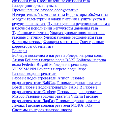
счетчики газа
Промышленные счетчики газа
Газорегуляторные пункты
Промышленное газовое оборудование
Измерительный комплекс газа
Корректоры объёма газа
Модули телеметрии и блоки питания
Пункты учета и
редуцирования газа
Пункты учета и редуцирования газа
в блочном исполнении
Регуляторы давления газа
Турбинные счётчики
Ультразвуковые промышленные
газовые счетчики
Ультразвуковые расходомеры газа
Фильтры газовые
Фильтры магнитные
Электронные
корректоры объема газа
Бойлеры
Бойлеры косвенного нагрева
Бойлеры нагрева воды
Ariston
Бойлеры нагрева воды BAXI
Бойлеры нагрева
воды Federica Bugatti
Бойлеры нагрева воды
VIESSMANN
Бойлеры нагрева воды Rispa
Газовые водонагреватели
Газовые водонагреватели Ariston
Газовые
водонагреватели BaltGaz
Газовые водонагреватели
Bosch
Газовые водонагреватели FAST R
Газовые
водонагреватели Genberg
Газовые водонагреватели
Mizudo
Газовые водонагреватели Vilterm
Газовые
водонагреватели ЛарГаз
Газовые водонагреватели
Лемакс
Газовые водонагреватели MORA-TOP
Системы контроля загазованности