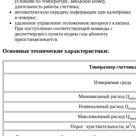
условиям по температуре, заводской номер,
длительность работы счетчика;
автоматическую передачу информации при калибровке
и поверке;
удаленное управление положением запорного клапана.
При поступлении соответствующей команды с
диспетчерского пункта подача газа абоненту
приостанавливается.
Основные технические характеристики:
Типоразмер счетчик
Измеряемая среда
Минимальный расход Q
min
Номинальный расход Q
nom
Максимальный расход Q
ma
3
Порог чувствительности, м
/ч