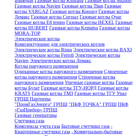
Immergas
Газовые котлы Kiturami
Газовые котлы Mizudo
Газовые котлы Navien
Газовые котлы Titan
Газовые
котлы VARGAZ
Газовые котлы Конорд
Газовые котлы
Лемакс
Газовые котлы Сигнал
Газовые котлы Очаг
Газовые котлы E8 tempo
Газовые котлы HEXEL
Газовые
котлы HUBERT
Газовые котлы Kentatsu
Газовые котлы
MORA-TOP
Электрические котлы
Комплектующие для электрических котлов
Электрические котлы Rispa
Электрические котлы BAXI
Электрические котлы Ferroli
Электрические котлы
Navien
Электрические котлы Лемакс
Котлы наружного размещения
Одинарные котлы наружного размещения
Сдвоенные
котлы наружного размещения
Строенные котлы
наружного размещения
Уличные газовые котлы
Газовые
котлы Булат
Газовые котлы ТГУ-НОРД
Газовые котлы
KRATS
Газовые котлы ТМЗ
Газовые котлы ТГУ Урал
ГРПШ Партнеры
"ПромГазЭнерго" ГРПШ
"ПКФ ТОЧКА" ГРПШ
ПКФ
«ГазПрибор» ГРПШ
Газовые генераторы
Счетчики газа
Комплексы учета газа
Бытовые счетчики газа
-
Квартирные счетчики газа
- Коммунально-бытовые