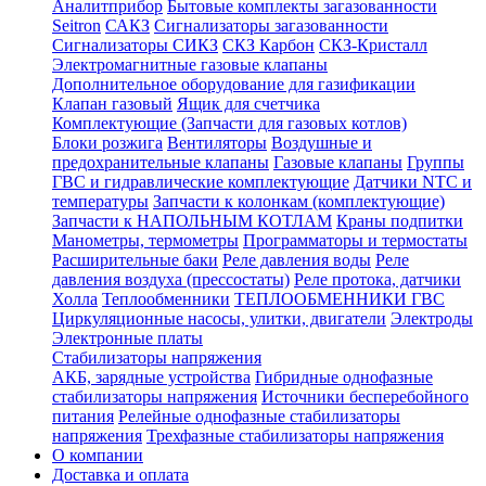
Аналитприбор
Бытовые комплекты загазованности
Seitron
САКЗ
Сигнализаторы загазованности
Сигнализаторы СИКЗ
СКЗ Карбон
СКЗ-Кристалл
Электромагнитные газовые клапаны
Дополнительное оборудование для газификации
Клапан газовый
Ящик для счетчика
Комплектующие (Запчасти для газовых котлов)
Блоки розжига
Вентиляторы
Воздушные и
предохранительные клапаны
Газовые клапаны
Группы
ГВС и гидравлические комплектующие
Датчики NTC и
температуры
Запчасти к колонкам (комплектующие)
Запчасти к НАПОЛЬНЫМ КОТЛАМ
Краны подпитки
Манометры, термометры
Программаторы и термостаты
Расширительные баки
Реле давления воды
Реле
давления воздуха (прессостаты)
Реле протока, датчики
Холла
Теплообменники
ТЕПЛООБМЕННИКИ ГВС
Циркуляционные насосы, улитки, двигатели
Электроды
Электронные платы
Стабилизаторы напряжения
АКБ, зарядные устройства
Гибридные однофазные
стабилизаторы напряжения
Источники бесперебойного
питания
Релейные однофазные стабилизаторы
напряжения
Трехфазные стабилизаторы напряжения
О компании
Доставка и оплата