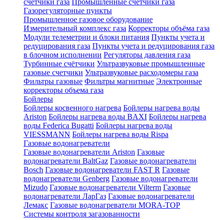
счетчики газа
Промышленные счетчики газа
Газорегуляторные пункты
Промышленное газовое оборудование
Измерительный комплекс газа
Корректоры объёма газа
Модули телеметрии и блоки питания
Пункты учета и
редуцирования газа
Пункты учета и редуцирования газа
в блочном исполнении
Регуляторы давления газа
Турбинные счётчики
Ультразвуковые промышленные
газовые счетчики
Ультразвуковые расходомеры газа
Фильтры газовые
Фильтры магнитные
Электронные
корректоры объема газа
Бойлеры
Бойлеры косвенного нагрева
Бойлеры нагрева воды
Ariston
Бойлеры нагрева воды BAXI
Бойлеры нагрева
воды Federica Bugatti
Бойлеры нагрева воды
VIESSMANN
Бойлеры нагрева воды Rispa
Газовые водонагреватели
Газовые водонагреватели Ariston
Газовые
водонагреватели BaltGaz
Газовые водонагреватели
Bosch
Газовые водонагреватели FAST R
Газовые
водонагреватели Genberg
Газовые водонагреватели
Mizudo
Газовые водонагреватели Vilterm
Газовые
водонагреватели ЛарГаз
Газовые водонагреватели
Лемакс
Газовые водонагреватели MORA-TOP
Системы контроля загазованности