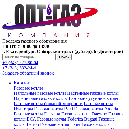
Продажа газового оборудования
Пн-Пт, с 10:00 до 18:00
г. Екатеринбург, Сибирский тракт (дублер), 6 (Домострой)
Поиск
+7 (343) 227-80-04
+7 (343) 382-24-41
Заказать обратный звонок
Каталог
Газовые котлы
Напольные газовые котлы
Настенные газовые котлы
Парапетные газовые котлы
Газовые чугунные котлы
Газовые котлы большой мощности
Газовые котлы
Италтерм
Газовые котлы Baxi
Газовые котлы Arderia
Газовые котлы Daesung
Газовые котлы Daewoo
Газовые
котлы ECA
Газовые котлы Federica Bugatti
Газовые
котлы Ferroli
Газовые котлы Haier
Газовые котлы