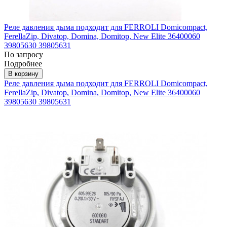
Реле давления дыма подходит для FERROLI Domicompact,
FerellaZip, Divatop, Domina, Domitop, New Elite 36400060
39805630 39805631
По запросу
Подробнее
В корзину
Реле давления дыма подходит для FERROLI Domicompact,
FerellaZip, Divatop, Domina, Domitop, New Elite 36400060
39805630 39805631