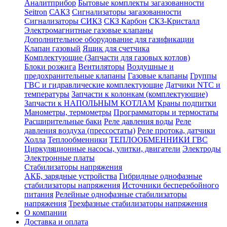
Аналитприбор
Бытовые комплекты загазованности
Seitron
САКЗ
Сигнализаторы загазованности
Сигнализаторы СИКЗ
СКЗ Карбон
СКЗ-Кристалл
Электромагнитные газовые клапаны
Дополнительное оборудование для газификации
Клапан газовый
Ящик для счетчика
Комплектующие (Запчасти для газовых котлов)
Блоки розжига
Вентиляторы
Воздушные и
предохранительные клапаны
Газовые клапаны
Группы
ГВС и гидравлические комплектующие
Датчики NTC и
температуры
Запчасти к колонкам (комплектующие)
Запчасти к НАПОЛЬНЫМ КОТЛАМ
Краны подпитки
Манометры, термометры
Программаторы и термостаты
Расширительные баки
Реле давления воды
Реле
давления воздуха (прессостаты)
Реле протока, датчики
Холла
Теплообменники
ТЕПЛООБМЕННИКИ ГВС
Циркуляционные насосы, улитки, двигатели
Электроды
Электронные платы
Стабилизаторы напряжения
АКБ, зарядные устройства
Гибридные однофазные
стабилизаторы напряжения
Источники бесперебойного
питания
Релейные однофазные стабилизаторы
напряжения
Трехфазные стабилизаторы напряжения
О компании
Доставка и оплата