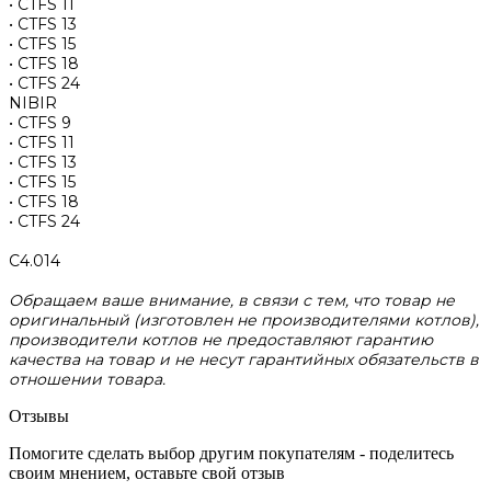
• CTFS 11
• CTFS 13
• CTFS 15
• CTFS 18
• CTFS 24
NIBIR
• CTFS 9
• CTFS 11
• CTFS 13
• CTFS 15
• CTFS 18
• CTFS 24
С4.014
Обращаем ваше внимание, в связи с тем, что товар не
оригинальный (изготовлен не производителями котлов),
производители котлов не предоставляют гарантию
качества на товар и не несут гарантийных обязательств в
отношении товара.
Отзывы
Помогите сделать выбор другим покупателям - поделитесь
своим мнением, оставьте свой отзыв