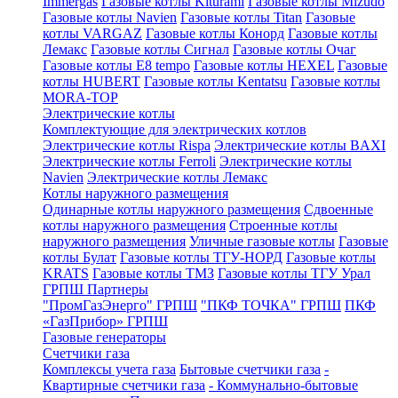
Immergas
Газовые котлы Kiturami
Газовые котлы Mizudo
Газовые котлы Navien
Газовые котлы Titan
Газовые
котлы VARGAZ
Газовые котлы Конорд
Газовые котлы
Лемакс
Газовые котлы Сигнал
Газовые котлы Очаг
Газовые котлы E8 tempo
Газовые котлы HEXEL
Газовые
котлы HUBERT
Газовые котлы Kentatsu
Газовые котлы
MORA-TOP
Электрические котлы
Комплектующие для электрических котлов
Электрические котлы Rispa
Электрические котлы BAXI
Электрические котлы Ferroli
Электрические котлы
Navien
Электрические котлы Лемакс
Котлы наружного размещения
Одинарные котлы наружного размещения
Сдвоенные
котлы наружного размещения
Строенные котлы
наружного размещения
Уличные газовые котлы
Газовые
котлы Булат
Газовые котлы ТГУ-НОРД
Газовые котлы
KRATS
Газовые котлы ТМЗ
Газовые котлы ТГУ Урал
ГРПШ Партнеры
"ПромГазЭнерго" ГРПШ
"ПКФ ТОЧКА" ГРПШ
ПКФ
«ГазПрибор» ГРПШ
Газовые генераторы
Счетчики газа
Комплексы учета газа
Бытовые счетчики газа
-
Квартирные счетчики газа
- Коммунально-бытовые