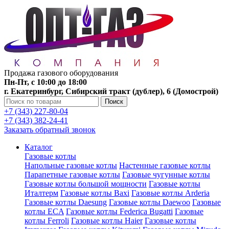
Продажа газового оборудования
Пн-Пт, с 10:00 до 18:00
г. Екатеринбург, Сибирский тракт (дублер), 6 (Домострой)
Поиск
+7 (343) 227-80-04
+7 (343) 382-24-41
Заказать обратный звонок
Каталог
Газовые котлы
Напольные газовые котлы
Настенные газовые котлы
Парапетные газовые котлы
Газовые чугунные котлы
Газовые котлы большой мощности
Газовые котлы
Италтерм
Газовые котлы Baxi
Газовые котлы Arderia
Газовые котлы Daesung
Газовые котлы Daewoo
Газовые
котлы ECA
Газовые котлы Federica Bugatti
Газовые
котлы Ferroli
Газовые котлы Haier
Газовые котлы