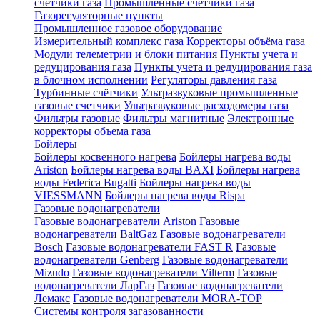
счетчики газа
Промышленные счетчики газа
Газорегуляторные пункты
Промышленное газовое оборудование
Измерительный комплекс газа
Корректоры объёма газа
Модули телеметрии и блоки питания
Пункты учета и
редуцирования газа
Пункты учета и редуцирования газа
в блочном исполнении
Регуляторы давления газа
Турбинные счётчики
Ультразвуковые промышленные
газовые счетчики
Ультразвуковые расходомеры газа
Фильтры газовые
Фильтры магнитные
Электронные
корректоры объема газа
Бойлеры
Бойлеры косвенного нагрева
Бойлеры нагрева воды
Ariston
Бойлеры нагрева воды BAXI
Бойлеры нагрева
воды Federica Bugatti
Бойлеры нагрева воды
VIESSMANN
Бойлеры нагрева воды Rispa
Газовые водонагреватели
Газовые водонагреватели Ariston
Газовые
водонагреватели BaltGaz
Газовые водонагреватели
Bosch
Газовые водонагреватели FAST R
Газовые
водонагреватели Genberg
Газовые водонагреватели
Mizudo
Газовые водонагреватели Vilterm
Газовые
водонагреватели ЛарГаз
Газовые водонагреватели
Лемакс
Газовые водонагреватели MORA-TOP
Системы контроля загазованности