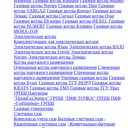
Immergas
Газовые котлы Kiturami
Газовые котлы Mizudo
Газовые котлы Navien
Газовые котлы Titan
Газовые
котлы VARGAZ
Газовые котлы Конорд
Газовые котлы
Лемакс
Газовые котлы Сигнал
Газовые котлы Очаг
Газовые котлы E8 tempo
Газовые котлы HEXEL
Газовые
котлы HUBERT
Газовые котлы Kentatsu
Газовые котлы
MORA-TOP
Электрические котлы
Комплектующие для электрических котлов
Электрические котлы Rispa
Электрические котлы BAXI
Электрические котлы Ferroli
Электрические котлы
Navien
Электрические котлы Лемакс
Котлы наружного размещения
Одинарные котлы наружного размещения
Сдвоенные
котлы наружного размещения
Строенные котлы
наружного размещения
Уличные газовые котлы
Газовые
котлы Булат
Газовые котлы ТГУ-НОРД
Газовые котлы
KRATS
Газовые котлы ТМЗ
Газовые котлы ТГУ Урал
ГРПШ Партнеры
"ПромГазЭнерго" ГРПШ
"ПКФ ТОЧКА" ГРПШ
ПКФ
«ГазПрибор» ГРПШ
Газовые генераторы
Счетчики газа
Комплексы учета газа
Бытовые счетчики газа
-
Квартирные счетчики газа
- Коммунально-бытовые