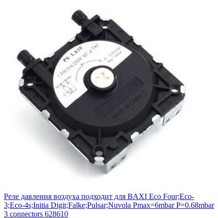
Реле давления воздуха подходит для BAXI Eсо Four;Eco-
3;Eco-4s;Initia Digit;Falke;Pulsar;Nuvola Pmax=6mbar P=0.68mbar
3 connectors 628610