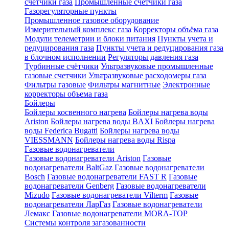
счетчики газа
Промышленные счетчики газа
Газорегуляторные пункты
Промышленное газовое оборудование
Измерительный комплекс газа
Корректоры объёма газа
Модули телеметрии и блоки питания
Пункты учета и
редуцирования газа
Пункты учета и редуцирования газа
в блочном исполнении
Регуляторы давления газа
Турбинные счётчики
Ультразвуковые промышленные
газовые счетчики
Ультразвуковые расходомеры газа
Фильтры газовые
Фильтры магнитные
Электронные
корректоры объема газа
Бойлеры
Бойлеры косвенного нагрева
Бойлеры нагрева воды
Ariston
Бойлеры нагрева воды BAXI
Бойлеры нагрева
воды Federica Bugatti
Бойлеры нагрева воды
VIESSMANN
Бойлеры нагрева воды Rispa
Газовые водонагреватели
Газовые водонагреватели Ariston
Газовые
водонагреватели BaltGaz
Газовые водонагреватели
Bosch
Газовые водонагреватели FAST R
Газовые
водонагреватели Genberg
Газовые водонагреватели
Mizudo
Газовые водонагреватели Vilterm
Газовые
водонагреватели ЛарГаз
Газовые водонагреватели
Лемакс
Газовые водонагреватели MORA-TOP
Системы контроля загазованности