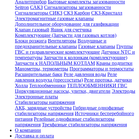
Аналитприбор
Бытовые комплекты загазованности
Seitron
САКЗ
Сигнализаторы загазованности
Сигнализаторы СИКЗ
СКЗ Карбон
СКЗ-Кристалл
Электромагнитные газовые клапаны
Дополнительное оборудование для газификации
Клапан газовый
Ящик для счетчика
Комплектующие (Запчасти для газовых котлов)
Блоки розжига
Вентиляторы
Воздушные и
предохранительные клапаны
Газовые клапаны
Группы
ГВС и гидравлические комплектующие
Датчики NTC и
температуры
Запчасти к колонкам (комплектующие)
Запчасти к НАПОЛЬНЫМ КОТЛАМ
Краны подпитки
Манометры, термометры
Программаторы и термостаты
Расширительные баки
Реле давления воды
Реле
давления воздуха (прессостаты)
Реле протока, датчики
Холла
Теплообменники
ТЕПЛООБМЕННИКИ ГВС
Циркуляционные насосы, улитки, двигатели
Электроды
Электронные платы
Стабилизаторы напряжения
АКБ, зарядные устройства
Гибридные однофазные
стабилизаторы напряжения
Источники бесперебойного
питания
Релейные однофазные стабилизаторы
напряжения
Трехфазные стабилизаторы напряжения
О компании
Доставка и оплата