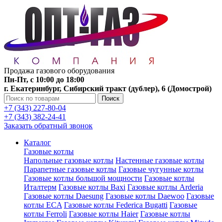
Продажа газового оборудования
Пн-Пт, с 10:00 до 18:00
г. Екатеринбург, Сибирский тракт (дублер), 6 (Домострой)
Поиск
+7 (343) 227-80-04
+7 (343) 382-24-41
Заказать обратный звонок
Каталог
Газовые котлы
Напольные газовые котлы
Настенные газовые котлы
Парапетные газовые котлы
Газовые чугунные котлы
Газовые котлы большой мощности
Газовые котлы
Италтерм
Газовые котлы Baxi
Газовые котлы Arderia
Газовые котлы Daesung
Газовые котлы Daewoo
Газовые
котлы ECA
Газовые котлы Federica Bugatti
Газовые
котлы Ferroli
Газовые котлы Haier
Газовые котлы