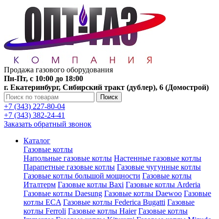
Продажа газового оборудования
Пн-Пт, с 10:00 до 18:00
г. Екатеринбург, Сибирский тракт (дублер), 6 (Домострой)
Поиск
+7 (343) 227-80-04
+7 (343) 382-24-41
Заказать обратный звонок
Каталог
Газовые котлы
Напольные газовые котлы
Настенные газовые котлы
Парапетные газовые котлы
Газовые чугунные котлы
Газовые котлы большой мощности
Газовые котлы
Италтерм
Газовые котлы Baxi
Газовые котлы Arderia
Газовые котлы Daesung
Газовые котлы Daewoo
Газовые
котлы ECA
Газовые котлы Federica Bugatti
Газовые
котлы Ferroli
Газовые котлы Haier
Газовые котлы