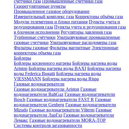
счетчики газа
Промышленные счетчики газа
Газорегуляторные пункты
Промышленное газовое оборудование
Измерительный комплекс газа
Корректоры объёма газа
Модули телеметрии и блоки питания
Пункты учета и
редуцирования газа
Пункты учета и редуцирования газа
в блочном исполнении
Регуляторы давления газа
Турбинные счётчики
Ультразвуковые промышленные
газовые счетчики
Ультразвуковые расходомеры газа
Фильтры газовые
Фильтры магнитные
Электронные
корректоры объема газа
Бойлеры
Бойлеры косвенного нагрева
Бойлеры нагрева воды
Ariston
Бойлеры нагрева воды BAXI
Бойлеры нагрева
воды Federica Bugatti
Бойлеры нагрева воды
VIESSMANN
Бойлеры нагрева воды Rispa
Газовые водонагреватели
Газовые водонагреватели Ariston
Газовые
водонагреватели BaltGaz
Газовые водонагреватели
Bosch
Газовые водонагреватели FAST R
Газовые
водонагреватели Genberg
Газовые водонагреватели
Mizudo
Газовые водонагреватели Vilterm
Газовые
водонагреватели ЛарГаз
Газовые водонагреватели
Лемакс
Газовые водонагреватели MORA-TOP
Системы контроля загазованности