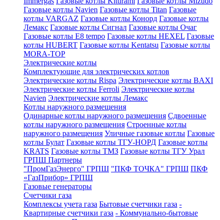
Immergas
Газовые котлы Kiturami
Газовые котлы Mizudo
Газовые котлы Navien
Газовые котлы Titan
Газовые
котлы VARGAZ
Газовые котлы Конорд
Газовые котлы
Лемакс
Газовые котлы Сигнал
Газовые котлы Очаг
Газовые котлы E8 tempo
Газовые котлы HEXEL
Газовые
котлы HUBERT
Газовые котлы Kentatsu
Газовые котлы
MORA-TOP
Электрические котлы
Комплектующие для электрических котлов
Электрические котлы Rispa
Электрические котлы BAXI
Электрические котлы Ferroli
Электрические котлы
Navien
Электрические котлы Лемакс
Котлы наружного размещения
Одинарные котлы наружного размещения
Сдвоенные
котлы наружного размещения
Строенные котлы
наружного размещения
Уличные газовые котлы
Газовые
котлы Булат
Газовые котлы ТГУ-НОРД
Газовые котлы
KRATS
Газовые котлы ТМЗ
Газовые котлы ТГУ Урал
ГРПШ Партнеры
"ПромГазЭнерго" ГРПШ
"ПКФ ТОЧКА" ГРПШ
ПКФ
«ГазПрибор» ГРПШ
Газовые генераторы
Счетчики газа
Комплексы учета газа
Бытовые счетчики газа
-
Квартирные счетчики газа
- Коммунально-бытовые