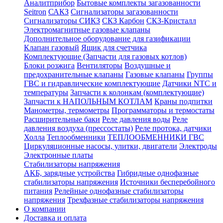
Аналитприбор
Бытовые комплекты загазованности
Seitron
САКЗ
Сигнализаторы загазованности
Сигнализаторы СИКЗ
СКЗ Карбон
СКЗ-Кристалл
Электромагнитные газовые клапаны
Дополнительное оборудование для газификации
Клапан газовый
Ящик для счетчика
Комплектующие (Запчасти для газовых котлов)
Блоки розжига
Вентиляторы
Воздушные и
предохранительные клапаны
Газовые клапаны
Группы
ГВС и гидравлические комплектующие
Датчики NTC и
температуры
Запчасти к колонкам (комплектующие)
Запчасти к НАПОЛЬНЫМ КОТЛАМ
Краны подпитки
Манометры, термометры
Программаторы и термостаты
Расширительные баки
Реле давления воды
Реле
давления воздуха (прессостаты)
Реле протока, датчики
Холла
Теплообменники
ТЕПЛООБМЕННИКИ ГВС
Циркуляционные насосы, улитки, двигатели
Электроды
Электронные платы
Стабилизаторы напряжения
АКБ, зарядные устройства
Гибридные однофазные
стабилизаторы напряжения
Источники бесперебойного
питания
Релейные однофазные стабилизаторы
напряжения
Трехфазные стабилизаторы напряжения
О компании
Доставка и оплата