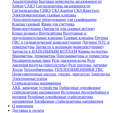
Аналитприбор
Бытовые комплекты загазованности
Seitron
САКЗ
Сигнализаторы загазованности
Сигнализаторы СИКЗ
СКЗ Карбон
СКЗ-Кристалл
Электромагнитные газовые клапаны
Дополнительное оборудование для газификации
Клапан газовый
Ящик для счетчика
Комплектующие (Запчасти для газовых котлов)
Блоки розжига
Вентиляторы
Воздушные и
предохранительные клапаны
Газовые клапаны
Группы
ГВС и гидравлические комплектующие
Датчики NTC и
температуры
Запчасти к колонкам (комплектующие)
Запчасти к НАПОЛЬНЫМ КОТЛАМ
Краны подпитки
Манометры, термометры
Программаторы и термостаты
Расширительные баки
Реле давления воды
Реле
давления воздуха (прессостаты)
Реле протока, датчики
Холла
Теплообменники
ТЕПЛООБМЕННИКИ ГВС
Циркуляционные насосы, улитки, двигатели
Электроды
Электронные платы
Стабилизаторы напряжения
АКБ, зарядные устройства
Гибридные однофазные
стабилизаторы напряжения
Источники бесперебойного
питания
Релейные однофазные стабилизаторы
напряжения
Трехфазные стабилизаторы напряжения
О компании
Доставка и оплата