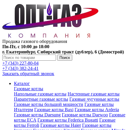
Продажа газового оборудования
Пн-Пт, с 10:00 до 18:00
г. Екатеринбург, Сибирский тракт (дублер), 6 (Домострой)
Поиск
+7 (343) 227-80-04
+7 (343) 382-24-41
Заказать обратный звонок
Каталог
Газовые котлы
Напольные газовые котлы
Настенные газовые котлы
Парапетные газовые котлы
Газовые чугунные котлы
Газовые котлы большой мощности
Газовые котлы
Италтерм
Газовые котлы Baxi
Газовые котлы Arderia
Газовые котлы Daesung
Газовые котлы Daewoo
Газовые
котлы ECA
Газовые котлы Federica Bugatti
Газовые
котлы Ferroli
Газовые котлы Haier
Газовые котлы