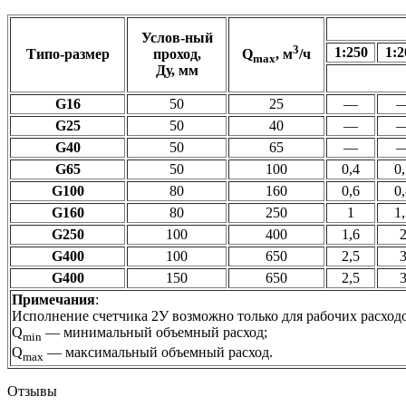
Услов-ный
3
1:250
1:2
Типо-размер
проход,
Q
, м
/ч
max
Ду, мм
G16
50
25
—
G25
50
40
—
G40
50
65
—
G65
50
100
0,4
0,
G100
80
160
0,6
0,
G160
80
250
1
1,
G250
100
400
1,6
G400
100
650
2,5
G400
150
650
2,5
Примечания
:
Исполнение счетчика 2У возможно только для рабочих расход
Q
— минимальный объемный расход;
min
Q
— максимальный объемный расход.
max
Отзывы