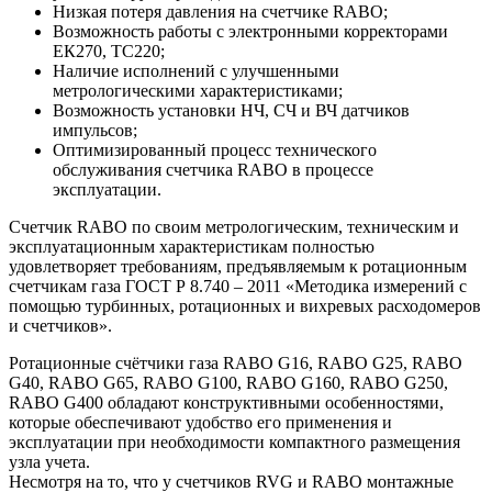
Низкая потеря давления на счетчике RABO;
Возможность работы с электронными корректорами
ЕК270, ТС220;
Наличие исполнений с улучшенными
метрологическими характеристиками;
Возможность установки НЧ, СЧ и ВЧ датчиков
импульсов;
Оптимизированный процесс технического
обслуживания счетчика RABO в процессе
эксплуатации.
Счетчик RABO по своим метрологическим, техническим и
эксплуатационным характеристикам полностью
удовлетворяет требованиям, предъявляемым к ротационным
счетчикам газа ГОСТ Р 8.740 – 2011 «Методика измерений с
помощью турбинных, ротационных и вихревых расходомеров
и счетчиков».
Ротационные счётчики газа RABO G16, RABO G25, RABO
G40, RABO G65, RABO G100, RABO G160, RABO G250,
RABO G400 обладают конструктивными особенностями,
которые обеспечивают удобство его применения и
эксплуатации при необходимости компактного размещения
узла учета.
Несмотря на то, что у счетчиков RVG и RABO монтажные