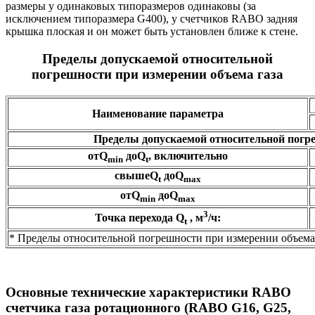
размеры у одинаковых типоразмеров одинаковы (за
исключением типоразмера G400), у счетчиков RABO задняя
крышка плоская и он может быть установлен ближе к стене.
Пределы допускаемой относительной
погрешности при измерении объема газа
Наименование параметра
Пределы допускаемой относительной погре
отQ
доQ
, включительно
min
t
свышеQ
доQ
t
max
отQ
доQ
min
max
3
Точка перехода Q
, м
/ч:
t
* Пределы относительной погрешности при измерении объема
Основные технические характеристики RABO
счетчика газа ротационного (RABO G16, G25,