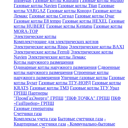
Immergas
Газовые котлы Kiturami
Газовые котлы Mizudo
Газовые котлы Navien
Газовые котлы Titan
Газовые
котлы VARGAZ
Газовые котлы Конорд
Газовые котлы
Лемакс
Газовые котлы Сигнал
Газовые котлы Очаг
Газовые котлы E8 tempo
Газовые котлы HEXEL
Газовые
котлы HUBERT
Газовые котлы Kentatsu
Газовые котлы
MORA-TOP
Электрические котлы
Комплектующие для электрических котлов
Электрические котлы Rispa
Электрические котлы BAXI
Электрические котлы Ferroli
Электрические котлы
Navien
Электрические котлы Лемакс
Котлы наружного размещения
Одинарные котлы наружного размещения
Сдвоенные
котлы наружного размещения
Строенные котлы
наружного размещения
Уличные газовые котлы
Газовые
котлы Булат
Газовые котлы ТГУ-НОРД
Газовые котлы
KRATS
Газовые котлы ТМЗ
Газовые котлы ТГУ Урал
ГРПШ Партнеры
"ПромГазЭнерго" ГРПШ
"ПКФ ТОЧКА" ГРПШ
ПКФ
«ГазПрибор» ГРПШ
Газовые генераторы
Счетчики газа
Комплексы учета газа
Бытовые счетчики газа
-
Квартирные счетчики газа
- Коммунально-бытовые