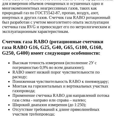
для измерения объемов очищенных и осушенных одно и
многокомпонентных неагрессивных газов, таких как
природный газ по ГОСТ5542-87, пропан, воздух, азот,
инертных и других газов. Cчетчик газа RABO ротационный
был разработан с учетом многолетнего опыта эксплуатации
счетчика газа RVG и превосходит его по метрологическим и
эксплуатационным характеристикам.
Счетчик газа RABO (ротационные счетчики
газа RABO G16, G25, G40, G65, G100, G160,
G250, G400) имеет следующие особенности:
Высокая точность измерения (исполнение 2У с
погрешностью 0,9% во всем диапазоне);
RABO имеет низкий порог чувствительности по
расходу;
Пониженная чувствительность RABO к пневмоудару;
Монтаж на горизонтальных и вертикальных участках
газопровода;
Применение счетчика RABO для направлений потока
газа слева - направо или справа – налево;
Широкий диапазон измерения (до 1:250);
Отсутствие требований к длине прямолинейных
участков трубопровода;