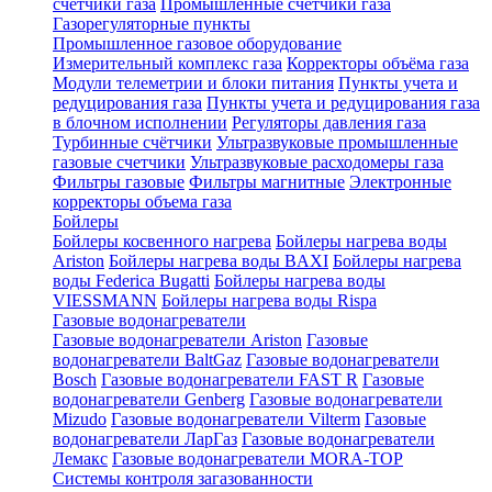
счетчики газа
Промышленные счетчики газа
Газорегуляторные пункты
Промышленное газовое оборудование
Измерительный комплекс газа
Корректоры объёма газа
Модули телеметрии и блоки питания
Пункты учета и
редуцирования газа
Пункты учета и редуцирования газа
в блочном исполнении
Регуляторы давления газа
Турбинные счётчики
Ультразвуковые промышленные
газовые счетчики
Ультразвуковые расходомеры газа
Фильтры газовые
Фильтры магнитные
Электронные
корректоры объема газа
Бойлеры
Бойлеры косвенного нагрева
Бойлеры нагрева воды
Ariston
Бойлеры нагрева воды BAXI
Бойлеры нагрева
воды Federica Bugatti
Бойлеры нагрева воды
VIESSMANN
Бойлеры нагрева воды Rispa
Газовые водонагреватели
Газовые водонагреватели Ariston
Газовые
водонагреватели BaltGaz
Газовые водонагреватели
Bosch
Газовые водонагреватели FAST R
Газовые
водонагреватели Genberg
Газовые водонагреватели
Mizudo
Газовые водонагреватели Vilterm
Газовые
водонагреватели ЛарГаз
Газовые водонагреватели
Лемакс
Газовые водонагреватели MORA-TOP
Системы контроля загазованности