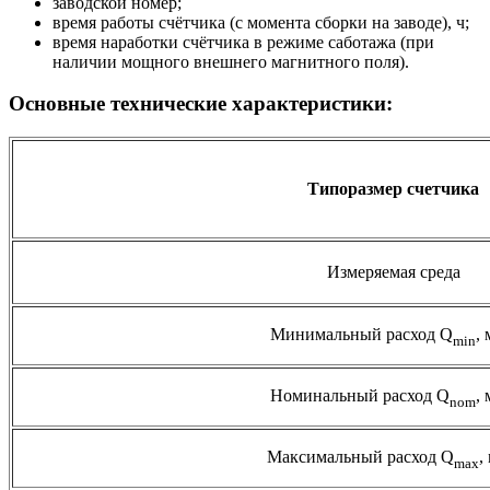
заводской номер;
время работы счётчика (с момента сборки на заводе), ч;
время наработки счётчика в режиме саботажа (при
наличии мощного внешнего магнитного поля).
Основные технические характеристики:
Типоразмер счетчика
Измеряемая среда
Минимальный расход Q
, 
min
Номинальный расход Q
, 
nom
Максимальный расход Q
,
max