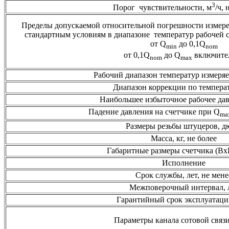
3
Порог чувствительности, м
/ч, 
Пределы допускаемой относительной погрешности измерен
стандартным условиям в диапазоне температур рабочей с
от Q
до 0,1Q
min
nom
от 0,1Q
до Q
включите
nom
max
Рабочий диапазон температур измеряем
Диапазон коррекции по температ
Наибольшее избыточное рабочее дав
Падение давления на счетчике при Q
ma
Размеры резьбы штуцеров, 
Масса, кг, не более
Габаритные размеры счетчика (В
Исполнение
Срок службы, лет, не мене
Межповерочный интервал, 
Гарантийный срок эксплуатации
Параметры канала сотовой свя