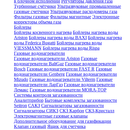
в блочном исполнении
Регуляторы давления газа
Турбинные счётчики
Ультразвуковые промышленные
газовые счетчики
Ультразвуковые расходомеры газа
Фильтры газовые
Фильтры магнитные
Электронные
корректоры объема газа
Бойлеры
Бойлеры косвенного нагрева
Бойлеры нагрева воды
Ariston
Бойлеры нагрева воды BAXI
Бойлеры нагрева
воды Federica Bugatti
Бойлеры нагрева воды
VIESSMANN
Бойлеры нагрева воды Rispa
Газовые водонагреватели
Газовые водонагреватели Ariston
Газовые
водонагреватели BaltGaz
Газовые водонагреватели
Bosch
Газовые водонагреватели FAST R
Газовые
водонагреватели Genberg
Газовые водонагреватели
Mizudo
Газовые водонагреватели Vilterm
Газовые
водонагреватели ЛарГаз
Газовые водонагреватели
Лемакс
Газовые водонагреватели MORA-TOP
Системы контроля загазованности
Аналитприбор
Бытовые комплекты загазованности
Seitron
САКЗ
Сигнализаторы загазованности
Сигнализаторы СИКЗ
СКЗ Карбон
СКЗ-Кристалл
Электромагнитные газовые клапаны
Дополнительное оборудование для газификации
Клапан газовый
Ящик для счетчика