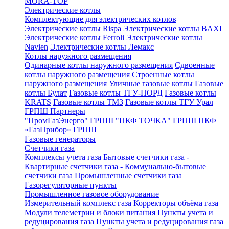
MORA-TOP
Электрические котлы
Комплектующие для электрических котлов
Электрические котлы Rispa
Электрические котлы BAXI
Электрические котлы Ferroli
Электрические котлы
Navien
Электрические котлы Лемакс
Котлы наружного размещения
Одинарные котлы наружного размещения
Сдвоенные
котлы наружного размещения
Строенные котлы
наружного размещения
Уличные газовые котлы
Газовые
котлы Булат
Газовые котлы ТГУ-НОРД
Газовые котлы
KRATS
Газовые котлы ТМЗ
Газовые котлы ТГУ Урал
ГРПШ Партнеры
"ПромГазЭнерго" ГРПШ
"ПКФ ТОЧКА" ГРПШ
ПКФ
«ГазПрибор» ГРПШ
Газовые генераторы
Счетчики газа
Комплексы учета газа
Бытовые счетчики газа
-
Квартирные счетчики газа
- Коммунально-бытовые
счетчики газа
Промышленные счетчики газа
Газорегуляторные пункты
Промышленное газовое оборудование
Измерительный комплекс газа
Корректоры объёма газа
Модули телеметрии и блоки питания
Пункты учета и
редуцирования газа
Пункты учета и редуцирования газа