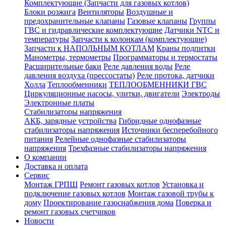
Комплектующие (Запчасти для газовых котлов)
Блоки розжига
Вентиляторы
Воздушные и
предохранительные клапаны
Газовые клапаны
Группы
ГВС и гидравлические комплектующие
Датчики NTC и
температуры
Запчасти к колонкам (комплектующие)
Запчасти к НАПОЛЬНЫМ КОТЛАМ
Краны подпитки
Манометры, термометры
Программаторы и термостаты
Расширительные баки
Реле давления воды
Реле
давления воздуха (прессостаты)
Реле протока, датчики
Холла
Теплообменники
ТЕПЛООБМЕННИКИ ГВС
Циркуляционные насосы, улитки, двигатели
Электроды
Электронные платы
Стабилизаторы напряжения
АКБ, зарядные устройства
Гибридные однофазные
стабилизаторы напряжения
Источники бесперебойного
питания
Релейные однофазные стабилизаторы
напряжения
Трехфазные стабилизаторы напряжения
О компании
Доставка и оплата
Сервис
Монтаж ГРПШ
Ремонт газовых котлов
Установка и
подключение газовых котлов
Монтаж газовой трубы к
дому
Проектирование газоснабжения дома
Поверка и
ремонт газовых счетчиков
Новости