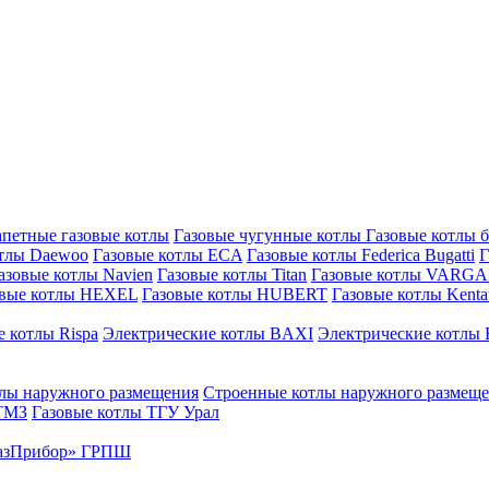
петные газовые котлы
Газовые чугунные котлы
Газовые котлы 
отлы Daewoo
Газовые котлы ECA
Газовые котлы Federica Bugatti
Г
азовые котлы Navien
Газовые котлы Titan
Газовые котлы VARG
овые котлы HEXEL
Газовые котлы HUBERT
Газовые котлы Kenta
 котлы Rispa
Электрические котлы BAXI
Электрические котлы F
лы наружного размещения
Строенные котлы наружного размещ
 ТМЗ
Газовые котлы ТГУ Урал
азПрибор» ГРПШ