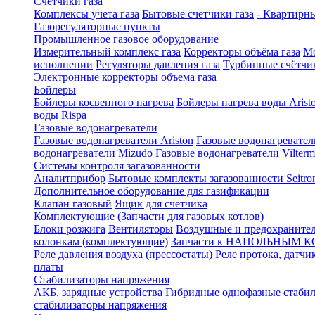
Счетчики газа
Комплексы учета газа
Бытовые счетчики газа
- Квартирны
Газорегуляторные пункты
Промышленное газовое оборудование
Измерительный комплекс газа
Корректоры объёма газа
Мо
исполнении
Регуляторы давления газа
Турбинные счётчи
Электронные корректоры объема газа
Бойлеры
Бойлеры косвенного нагрева
Бойлеры нагрева воды Arist
воды Rispa
Газовые водонагреватели
Газовые водонагреватели Ariston
Газовые водонагревател
водонагреватели Mizudo
Газовые водонагреватели Vilterm
Системы контроля загазованности
Аналитприбор
Бытовые комплекты загазованности Seitro
Дополнительное оборудование для газификации
Клапан газовый
Ящик для счетчика
Комплектующие (Запчасти для газовых котлов)
Блоки розжига
Вентиляторы
Воздушные и предохраните
колонкам (комплектующие)
Запчасти к НАПОЛЬНЫМ 
Реле давления воздуха (прессостаты)
Реле протока, датчи
платы
Стабилизаторы напряжения
АКБ, зарядные устройства
Гибридные однофазные стаби
стабилизаторы напряжения