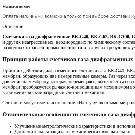
Наличными
Оплата наличными возможна только при выборе доставки к
Описание
Счетчики газа диафрагменные ВК-G40, ВК-G65, ВК-G100, 
и других неагрессивных, неоднородных по химическому состав
различных отраслей промышленности и в других требующих уче
Принцип работы cчетчиков газа диафрагменных 
Принцип действия диафрагменного счетчика газа ВК-G40, ВК
мембран, образующих две измерительные камеры. Газ через вхо
давление на мембрану, которая, перемещаясь, вытесняет газ и
мембран преобразуется рычажно-кривошипным механизмом во в
в движение восьмиразрядный счетный механизм.
Счетчики могут иметь исполнение «Н» с улучшенными метрол
Отличительные особенности cчетчиков газа диа
Улучшенные метрологические характеристики в исполне
Дополнительная защита от механических вмешательств;