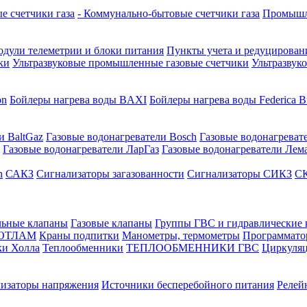
е счетчики газа
- Коммунально-бытовые счетчики газа
Промышле
дули телеметрии и блоки питания
Пункты учета и редуцировани
ки
Ультразвуковые промышленные газовые счетчики
Ультразвук
on
Бойлеры нагрева воды BAXI
Бойлеры нагрева воды Federica Bu
и BaltGaz
Газовые водонагреватели Bosch
Газовые водонагреват
Газовые водонагреватели ЛарГаз
Газовые водонагреватели Лем
n
САКЗ
Сигнализаторы загазованности
Сигнализаторы СИКЗ
СК
льные клапаны
Газовые клапаны
Группы ГВС и гидравлические
КОТЛАМ
Краны подпитки
Манометры, термометры
Программато
ки Холла
Теплообменники
ТЕПЛООБМЕННИКИ ГВС
Циркуляц
лизаторы напряжения
Источники бесперебойного питания
Релей