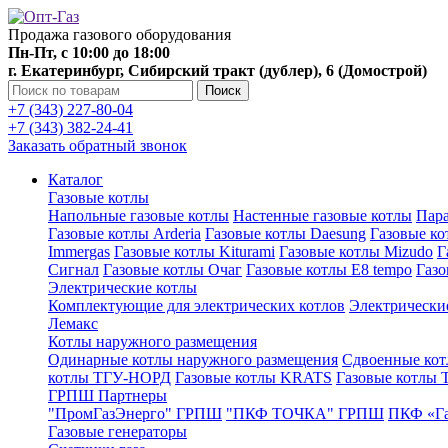
Продажа газового оборудования
Пн-Пт, с 10:00 до 18:00
г. Екатеринбург, Сибирский тракт (дублер), 6 (Домострой)
Поиск
+7 (343) 227-80-04
+7 (343) 382-24-41
Заказать обратный звонок
Каталог
Газовые котлы
Напольные газовые котлы
Настенные газовые котлы
Пара
Газовые котлы Arderia
Газовые котлы Daesung
Газовые к
Immergas
Газовые котлы Kiturami
Газовые котлы Mizudo
Г
Сигнал
Газовые котлы Очаг
Газовые котлы E8 tempo
Газ
Электрические котлы
Комплектующие для электрических котлов
Электрические
Лемакс
Котлы наружного размещения
Одинарные котлы наружного размещения
Сдвоенные кот
котлы ТГУ-НОРД
Газовые котлы KRATS
Газовые котлы
ГРПШ Партнеры
"ПромГазЭнерго" ГРПШ
"ПКФ ТОЧКА" ГРПШ
ПКФ «Г
Газовые генераторы