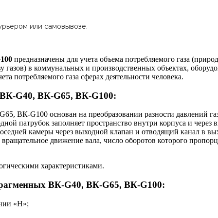
урьером или самовывозе.
G100
предназначены для учета объема потребляемого газа (приро
у газов) в коммунальных и производственных объектах, оборуд
та потребляемого газа сферах деятельности человека.
ВК-G40, ВК-G65, ВК-G100:
-G65, ВК-G100
основан на преобразовании разности давлений га
дной патрубок заполняет пространство внутри корпуса и через в
з соседней камеры через выходной клапан и отводящий канал в 
ращательное движение вала, число оборотов которого пропорц
огическими характеристиками.
фрагменных ВК-G40, ВК-G65, ВК-G100:
нии «Н»;