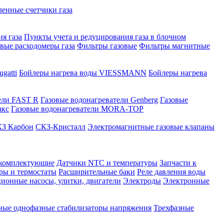
нные счетчики газа
я газа
Пункты учета и редуцирования газа в блочном
овые расходомеры газа
Фильтры газовые
Фильтры магнитные
gatti
Бойлеры нагрева воды VIESSMANN
Бойлеры нагрева
ели FAST R
Газовые водонагреватели Genberg
Газовые
акс
Газовые водонагреватели MORA-TOP
З Карбон
СКЗ-Кристалл
Электромагнитные газовые клапаны
 комплектующие
Датчики NTC и температуры
Запчасти к
ры и термостаты
Расширительные баки
Реле давления воды
ионные насосы, улитки, двигатели
Электроды
Электронные
ные однофазные стабилизаторы напряжения
Трехфазные